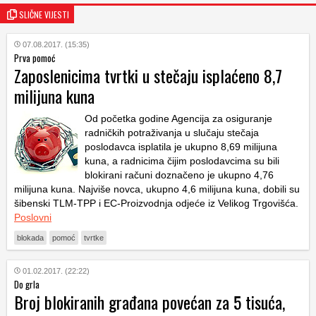
SLIČNE VIJESTI
07.08.2017. (15:35)
Prva pomoć
Zaposlenicima tvrtki u stečaju isplaćeno 8,7
milijuna kuna
Od početka godine Agencija za osiguranje
radničkih potraživanja u slučaju stečaja
poslodavca isplatila je ukupno 8,69 milijuna
kuna, a radnicima čijim poslodavcima su bili
blokirani računi doznačeno je ukupno 4,76
milijuna kuna. Najviše novca, ukupno 4,6 milijuna kuna, dobili su
šibenski TLM-TPP i EC-Proizvodnja odjeće iz Velikog Trgovišća.
Poslovni
blokada
pomoć
tvrtke
01.02.2017. (22:22)
Do grla
Broj blokiranih građana povećan za 5 tisuća,