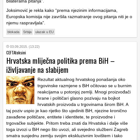
bilateralna pitanja”.
Joksimović je rekla kako “prema njezinim informacijama,
Europska komisija nije završila razmatranje ovog pitanja niti je o
njemu raspravljala”.
blokada
Srbija
ulazak u EU
03.09.2015. (13:22)
CEFTAtoksini
Hrvatska mliječna politika prema BiH –
iživljavanje na slabijem
Rezultat aktualnog hrvatskog ponašanja oko
trgovinske razmjene s BiH očitovao se u burnim
reakcijama u potonjoj zemlji. Mnogi proizvođači
hrane i političari glasno pozivaju na bojkot
hrvatskih proizvoda u trgovinama širom BiH. A
taj poziv uspio je kao rijetko što ujediniti BiH, njezine kronično
zavađene političare, entitete i identitete, te proizvodne i
trgovačke subjekte. Pritom treba znati da Hrvatska i dalje više
toga izvozi u BiH nego što uvozi, ali svejedno službeni Zagreb
smatra susjednu zemlju svojim ekskluzivnim lovištem i tako