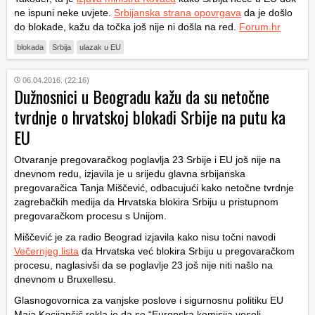
ne ispuni neke uvjete.
Srbijanska strana opovrgava
da je došlo
do blokade, kažu da točka još nije ni došla na red.
Forum.hr
blokada
Srbija
ulazak u EU
06.04.2016. (22:16)
Dužnosnici u Beogradu kažu da su netočne
tvrdnje o hrvatskoj blokadi Srbije na putu ka
EU
Otvaranje pregovaračkog poglavlja 23 Srbije i EU još nije na
dnevnom redu, izjavila je u srijedu glavna srbijanska
pregovaračica Tanja Miščević, odbacujući kako netočne tvrdnje
zagrebačkih medija da Hrvatska blokira Srbiju u pristupnom
pregovaračkom procesu s Unijom.
Miščević je za radio Beograd izjavila kako nisu točni navodi
Večernjeg lista
da Hrvatska već blokira Srbiju u pregovaračkom
procesu, naglasivši da se poglavlje 23 još nije niti našlo na
dnevnom u Bruxellesu.
Glasnogovornica za vanjske poslove i sigurnosnu politiku EU
Maja Kocijančič rekla je da se “Europska komisija veseli