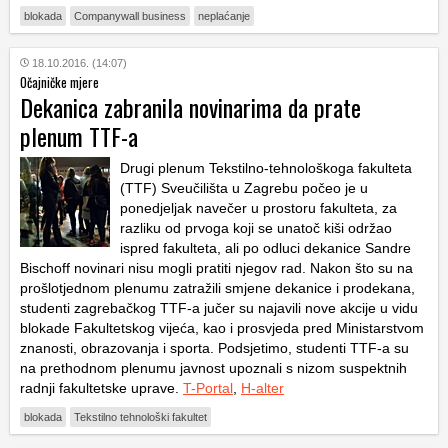
blokada
Companywall business
neplaćanje
18.10.2016. (14:07)
Očajničke mjere
Dekanica zabranila novinarima da prate
plenum TTF-a
Drugi plenum Tekstilno-tehnološkoga fakulteta
(TTF) Sveučilišta u Zagrebu počeo je u
ponedjeljak navečer u prostoru fakulteta, za
razliku od prvoga koji se unatoč kiši održao
ispred fakulteta, ali po odluci dekanice Sandre
Bischoff novinari nisu mogli pratiti njegov rad. Nakon što su na
prošlotjednom plenumu zatražili smjene dekanice i prodekana,
studenti zagrebačkog TTF-a jučer su najavili nove akcije u vidu
blokade Fakultetskog vijeća, kao i prosvjeda pred Ministarstvom
znanosti, obrazovanja i sporta. Podsjetimo, studenti TTF-a su
na prethodnom plenumu javnost upoznali s nizom suspektnih
radnji fakultetske uprave.
T-Portal
,
H-alter
blokada
Tekstilno tehnološki fakultet