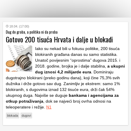
KATEGORIJE
18.04. (17:00)
Dug do groba, a politika ni da proba
Gotovo 200 tisuća Hrvata i dalje u blokadi
HRVATSKI
WEB
Iako su nekad bili u fokusu politike, 200 tisuća
blokiranih građana danas su samo statistika.
Unatoč povijesnim “oprostima” dugova 2015. i
2018. godine, brojka je i dalje stabilna,
a ukupni
dug iznosi 4,2 milijarde eura
. Dominiraju
dugotrajno blokirani (preko godinu dana), koji čine 75,3% svih
dužnika i drže gotovo sav dug. Zanimljiv je ekstrem: samo 1%
blokiranih, s dugovima iznad 132 tisuće eura, drži čak 54%
ukupnog duga. Najviše se duguje
bankama i agencijama za
otkup potraživanja
, dok se najveći broj ovrha odnosi na
teleoperatere i režije.
N1
blokada
dugovi