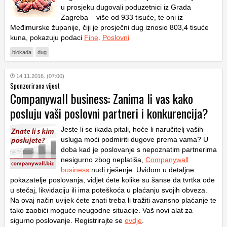
u prosjeku dugovali poduzetnici iz Grada
Zagreba – više od 933 tisuće, te oni iz
Međimurske županije, čiji je prosječni dug iznosio 803,4 tisuće
kuna, pokazuju podaci
Fine
.
Poslovni
blokada
dug
14.11.2016. (07:00)
Sponzorirana vijest
Companywall business: Zanima li vas kako
posluju vaši poslovni partneri i konkurencija?
Jeste li se ikada pitali, hoće li naručitelj vaših
usluga moći podmiriti dugove prema vama? U
doba kad je poslovanje s nepoznatim partnerima
nesigurno zbog neplatiša,
Companywall
business
nudi rješenje. Uvidom u detaljne
pokazatelje poslovanja, vidjet ćete kolike su šanse da tvrtka ode
u stečaj, likvidaciju ili ima poteškoća u plaćanju svojih obveza.
Na ovaj način uvijek ćete znati treba li tražiti avansno plaćanje te
tako zaobići moguće neugodne situacije. Vaš novi alat za
sigurno poslovanje. Registrirajte se
ovdje
.