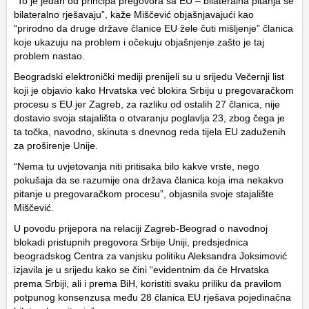
“To je jedan od principa pregovora sa EU – bilateralna pitanja se
bilateralno rješavaju”, kaže Miščević objašnjavajući kao
“prirodno da druge države članice EU žele čuti mišljenje” članica
koje ukazuju na problem i očekuju objašnjenje zašto je taj
problem nastao.
Beogradski elektronički mediji prenijeli su u srijedu Večernji list
koji je objavio kako Hrvatska već blokira Srbiju u pregovaračkom
procesu s EU jer Zagreb, za razliku od ostalih 27 članica, nije
dostavio svoja stajališta o otvaranju poglavlja 23, zbog čega je
ta točka, navodno, skinuta s dnevnog reda tijela EU zaduženih
za proširenje Unije.
“Nema tu uvjetovanja niti pritisaka bilo kakve vrste, nego
pokušaja da se razumije ona država članica koja ima nekakvo
pitanje u pregovaračkom procesu”, objasnila svoje stajalište
Miščević.
U povodu prijepora na relaciji Zagreb-Beograd o navodnoj
blokadi pristupnih pregovora Srbije Uniji, predsjednica
beogradskog Centra za vanjsku politiku Aleksandra Joksimović
izjavila je u srijedu kako se čini “evidentnim da će Hrvatska
prema Srbiji, ali i prema BiH, koristiti svaku priliku da pravilom
potpunog konsenzusa među 28 članica EU rješava pojedinačna