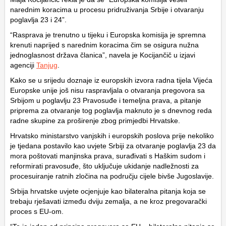
narednim koracima u procesu pridruživanja Srbije i otvaranju
poglavlja 23 i 24”.
“Rasprava je trenutno u tijeku i Europska komisija je spremna
krenuti naprijed s narednim koracima čim se osigura nužna
jednoglasnost država članica”, navela je Kocijančič u izjavi
agenciji
Tanjug
.
Kako se u srijedu doznaje iz europskih izvora radna tijela Vijeća
Europske unije još nisu raspravljala o otvaranja pregovora sa
Srbijom u poglavlju 23 Pravosuđe i temeljna prava, a pitanje
priprema za otvaranje tog poglavlja maknuto je s dnevnog reda
radne skupine za proširenje zbog primjedbi Hrvatske.
Hrvatsko ministarstvo vanjskih i europskih poslova prije nekoliko
je tjedana postavilo kao uvjete Srbiji za otvaranje poglavlja 23 da
mora poštovati manjinska prava, surađivati s Haškim sudom i
reformirati pravosuđe, što uključuje ukidanje nadležnosti za
procesuiranje ratnih zločina na području cijele bivše Jugoslavije.
Srbija hrvatske uvjete ocjenjuje kao bilateralna pitanja koja se
trebaju rješavati između dviju zemalja, a ne kroz pregovarački
proces s EU-om.