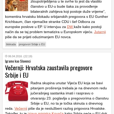
zloupotrijebljena u te svrhe to jest da vlastito
članstvo u EU-u bude šaka za provođenje
bilateralnih zahtjeva koji postoje duže vrijeme”,
komentira hrvatsku blokadu srbijanskih pregovora s EU Gunther
Krichbaum, član njemačke stranke CDU i šef Odbora za
europske poslove u EP. U intervjuu za
DW
kaže kako postoji
način da se taj problem tematizira u Europskom vijeću.
Jutarnji
piše da se prijeti oduzimanjem EU novca.
blokada
pregovori Srbije s EU
06.04.2016. (22:19)
Igramo kao Slovenci
Večernji: Hrvatska zaustavila pregovore
Srbije i EU
Radna skupina unutar Vijeća EU koja se bavi
pitanjem proširenja trebala je na dnevnom redu
jučerašnjeg sastanka imati i raspravu o
otvaranju 23. poglavlja u pregovorima o članstvu
Srbije u EU, no ta je točka skinuta s dnevnog
reda.
Večernji
piše da je neslužbeni razlog prigovora Hrvatske.
Također, tu je
izjava ministra Kovača
kako Srbija neće u EU dok