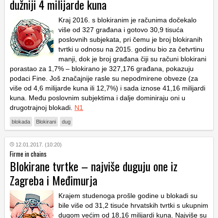
dužniji 4 milijarde kuna
Kraj 2016. s blokiranim je računima dočekalo
više od 327 građana i gotovo 30,9 tisuća
poslovnih subjekata, pri čemu je broj blokiranih
tvrtki u odnosu na 2015. godinu bio za četvrtinu
manji, dok je broj građana čiji su računi blokirani
porastao za 1,7% – blokirano je 327,176 građana, pokazuju
podaci Fine. Još značajnije rasle su nepodmirene obveze (za
više od 4,6 milijarde kuna ili 12,7%) i sada iznose 41,16 milijardi
kuna. Među poslovnim subjektima i dalje dominiraju oni u
drugotrajnoj blokadi.
N1
blokada
Blokirani
dug
12.01.2017. (10:20)
Firme in chains
Blokirane tvrtke – najviše duguju one iz
Zagreba i Međimurja
Krajem studenoga prošle godine u blokadi su
bile više od 31,2 tisuće hrvatskih tvrtki s ukupnim
dugom većim od 18,16 milijardi kuna. Najviše su