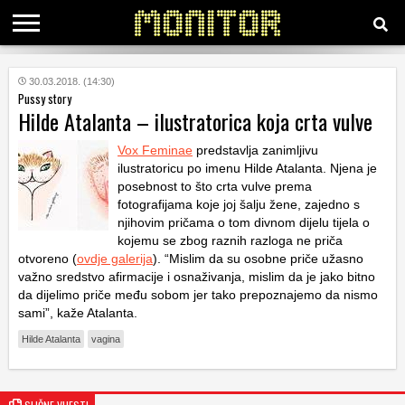
KATEGORIJE
30.03.2018. (14:30)
Pussy story
Hilde Atalanta – ilustratorica koja crta vulve
HRVATSKI
WEB
Vox Feminae
predstavlja zanimljivu
ilustratoricu po imenu Hilde Atalanta. Njena je
posebnost to što crta vulve prema
fotografijama koje joj šalju žene, zajedno s
njihovim pričama o tom divnom dijelu tijela o
kojemu se zbog raznih razloga ne priča
otvoreno (
ovdje galerija
). “Mislim da su osobne priče užasno
važno sredstvo afirmacije i osnaživanja, mislim da je jako bitno
da dijelimo priče među sobom jer tako prepoznajemo da nismo
sami”, kaže Atalanta.
Hilde Atalanta
vagina