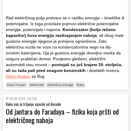
Rad električnog polja pretvara se u razliku energija – kinetičke ili
potencijalne. Iz toga proizlaze pojmovi električne potencijalne
energije, potencijala i napona.
Kondenzator (bolje rečeno
kapacitor) čuva energiju razdvajanjem naboja
, ali zbog male
gustoće energije njegova je primjena ograničena. Zato
električna vozila ne voze na kondenzatorima nego na litij-
ionskim baterijama, čija je gustoća energije dovoljno visoka da
osigura praktičan domet. Povijesno gledano, električni
automobili nisu novost –
postojali su još krajem 19. stoljeća,
ali su tada pali pred snagom benzinskih
i dizelskih motora.
Dario Hrupec
za Bug
Dario Hrupec
elektricitet
električna energija
fizika
25.08.2025. (01:00)
Kako nas je trljanje spasilo od dosade
Od jantara do Faradaya – fizika koja pršti od
električnog naboja