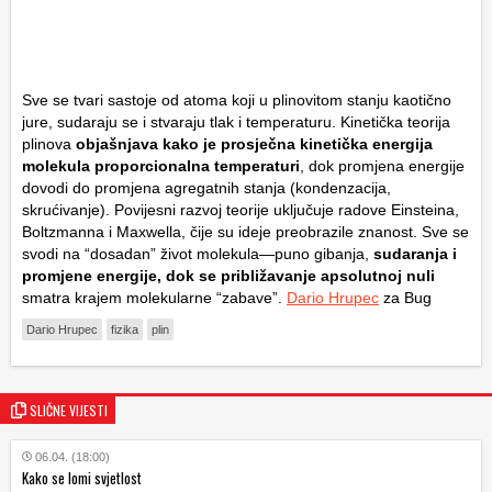
Sve se tvari sastoje od atoma koji u plinovitom stanju kaotično
jure, sudaraju se i stvaraju tlak i temperaturu. Kinetička teorija
plinova
objašnjava kako je prosječna kinetička energija
molekula proporcionalna temperaturi
, dok promjena energije
dovodi do promjena agregatnih stanja (kondenzacija,
skrućivanje). Povijesni razvoj teorije uključuje radove Einsteina,
Boltzmanna i Maxwella, čije su ideje preobrazile znanost. Sve se
svodi na “dosadan” život molekula—puno gibanja,
sudaranja i
promjene energije, dok se približavanje apsolutnoj nuli
smatra krajem molekularne “zabave”.
Dario Hrupec
za Bug
Dario Hrupec
fizika
plin
SLIČNE VIJESTI
06.04. (18:00)
Kako se lomi svjetlost