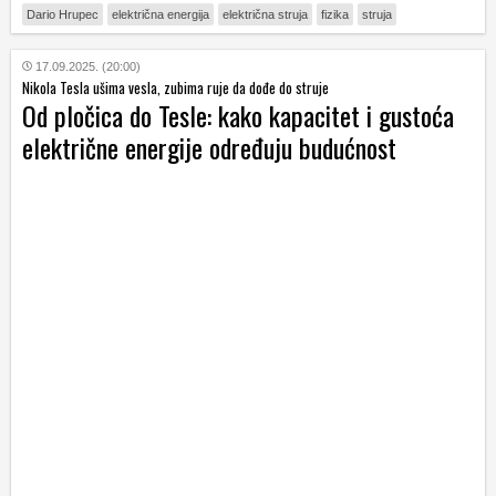
Dario Hrupec
električna energija
električna struja
fizika
struja
17.09.2025. (20:00)
Nikola Tesla ušima vesla, zubima ruje da dođe do struje
Od pločica do Tesle: kako kapacitet i gustoća
električne energije određuju budućnost