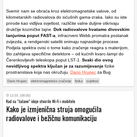
Svemir nam se obraća kroz elektromagnetske valove, od
kilometarskih radiovalova do sićušnih gama-zraka. Iako su iste
prirode kao vidljiva svjetlost, različite valne duljine otkrivaju
drukčije kozmičke tajne.
Dok radiovalove hvatamo divovskim
tanjurima poput FAST-a
, infracrveni Webb promatra postanak
zvijezda, a rendgenski sateliti snimaju najnasilnije procese.
Podjela spektra ovisi o tome kako zračenje reagira s materijom,
što zahtijeva specifične detektore – od kućnih kvarc-lampi do
Čerenkovljevih teleskopa poput LST-1.
Svaki dio ovog
nevidljivog spektra ključan je za razumijevanje
fizike
prostranstava koja nas okružuju.
Dario Hrupec
za Bug
Dario Hrupec
elektromagnetsko zračenje
fizika
svjetlost
13.03. (08:00)
Kad su “šašave” ideje stvorile Wi-Fi i mobitele
Kako je izmjenična struja omogućila
radiovalove i bežičnu komunikaciju