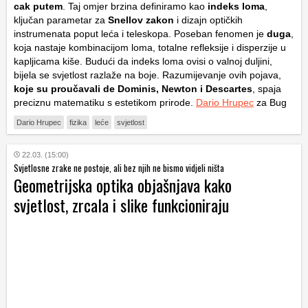
cak putem
. Taj omjer brzina definiramo kao
indeks loma
,
ključan parametar za
Snellov zakon
i dizajn optičkih
instrumenata poput leća i teleskopa. Poseban fenomen je
duga
,
koja nastaje kombinacijom loma, totalne refleksije i disperzije u
kapljicama kiše. Budući da indeks loma ovisi o valnoj duljini,
bijela se svjetlost razlaže na boje. Razumijevanje ovih pojava,
koje su proučavali de Dominis, Newton i Descartes
, spaja
preciznu matematiku s estetikom prirode.
Dario Hrupec
za Bug
Dario Hrupec
fizika
leće
svjetlost
22.03. (15:00)
Svjetlosne zrake ne postoje, ali bez njih ne bismo vidjeli ništa
Geometrijska optika objašnjava kako
svjetlost, zrcala i slike funkcioniraju