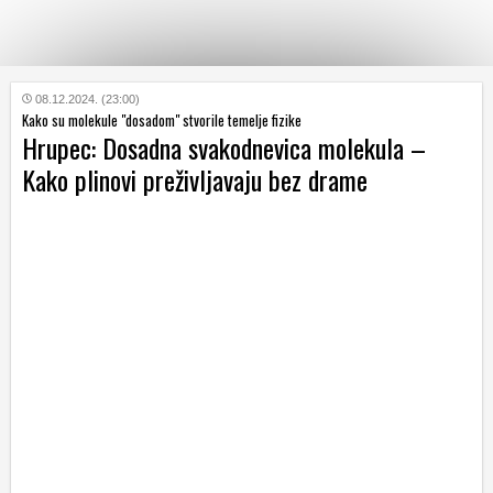
KATEGORIJE
08.12.2024. (23:00)
Kako su molekule "dosadom" stvorile temelje fizike
Hrupec: Dosadna svakodnevica molekula –
HRVATSKI
Kako plinovi preživljavaju bez drame
WEB