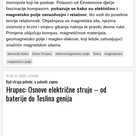
monopola koji ne postoje. Polazeći od Einsteinove dječje
fascinacije kompasom,
pokazuje se kako su električno i
magnetsko polje nerazdvojni i relativni
, što vodi do posebne
teorije relativnosti. Objašnjava se magnetska sila, njezina
ovisnost o brzini i smjeru gibanja naboja te pravilo desne ruke.
Primjene uključuju kompas, magnetičnost materijala,
geomagnetsko polje i maglev-vlakove, koji lebde zahvaljujući
snažnim magnetskim silama.
abeceda fizike
Dario Hrupec
elektromagnetsko polje
fizika
magnetizam
magnetsko polje
02.11.2025. (13:00)
Kad struja poteče, a patenti zapnu
Hrupec: Osnove električne struje – od
baterije do Teslina genija