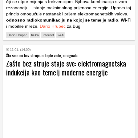
čiji se otpor mijenja s frekvencijom. Njihova kombinacija stvara
rezonanciju – stanje maksimalnog prijenosa energije. Upravo taj
princip omogućuje nastanak i prijem elektromagnetskih valova,
odnosno radiokomunikaciju na kojoj se temelje radio, Wi-Fi
i mobilne mreže.
Dario Hrupec
za Bug
Dario Hrupec
fizika
Internet
wi-fi
11.01. (14:00)
Što smo mi bez struje: ni tople vode, ni signala...
Zašto bez struje staje sve: elektromagnetska
indukcija kao temelj moderne energije