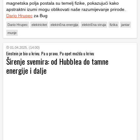
magnetska polja postala su temelj fizike, pokazujući kako
apstraktni izumi mogu oblikovati naše razumijevanje prirode.
Dario Hrupec
za Bug
Dario Hrupec
elektricitet
električna energija
električna struja
fizika
jantar
munje
01.04.2025. (14:00)
Einstein je bio u krivu. Pa u pravu. Pa opet možda u krivu
Širenje svemira: od Hubblea do tamne
energije i dalje