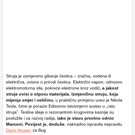
Struja je usmjereno gibanje čestica – zračna, vodena ili
električna, ovisno o prirodi čestica. Električni napon, odnosno
elektromotorna sila, pokreće elektrone kroz vodič
, a jakost
struje ovisi o otporu materijala. Izmjeničnu struju, koja
mijenja smjer i veličinu,
u praktičnu primjenu uveo je Nikola
Tesla, čime je porazio Edisonov istosmjerni sustav u „ratu
struja”. Tesline ideje o rezonantnim krugovima kasnije su
poslužile i za razvoj radija,
iako je slavu prvotno odnio
Marconi. Povijest je, doduše
, naknadno ispravila nepravdu.
Dario Hrupec
za Bug