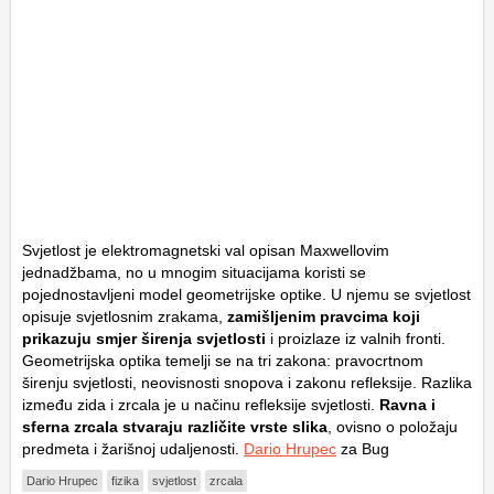
Svjetlost je elektromagnetski val opisan Maxwellovim
jednadžbama, no u mnogim situacijama koristi se
pojednostavljeni model geometrijske optike. U njemu se svjetlost
opisuje svjetlosnim zrakama,
zamišljenim pravcima koji
prikazuju smjer širenja svjetlosti
i proizlaze iz valnih fronti.
Geometrijska optika temelji se na tri zakona: pravocrtnom
širenju svjetlosti, neovisnosti snopova i zakonu refleksije. Razlika
između zida i zrcala je u načinu refleksije svjetlosti.
Ravna i
sferna zrcala stvaraju različite vrste slika
, ovisno o položaju
predmeta i žarišnoj udaljenosti.
Dario Hrupec
za Bug
Dario Hrupec
fizika
svjetlost
zrcala