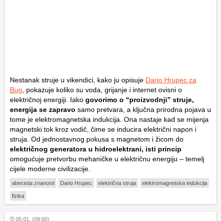
Nestanak struje u vikendici, kako ju opisuje
Dario Hrupec za
Bug
, pokazuje koliko su voda, grijanje i internet ovisni o
električnoj energiji. Iako
govorimo o “proizvodnji” struje,
energija se zapravo
samo pretvara, a ključna prirodna pojava u
tome je elektromagnetska indukcija. Ona nastaje kad se mijenja
magnetski tok kroz vodič, čime se inducira električni napon i
struja. Od jednostavnog pokusa s magnetom i žicom do
električnog generatora u hidroelektrani, isti princip
omogućuje pretvorbu mehaničke u električnu energiju – temelj
cijele moderne civilizacije.
abeceda znanosti
Dario Hrupec
električna struja
elektromagnetska indukcija
fizika
05.01. (09:00)