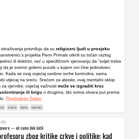
istraživanja potvrđuju da su
religiozni ljudi u prosjeku
anstvenici s projekta
Penn Primals
otkrili su točan razlog.
jednici ili doktrini, već u specifičnom vjerovanju da “svijet treba
eji da je svemir golemi puzzle u kojem oni čine jedinstven,
io. Kada se ovaj osjećaj osobne svrhe kontrolira, sama
ubi utjecaj na sreću. Srećom za ateiste, ovaj mentalni sklop
n za vjernike; osjećaj važnosti
može se izgraditi kroz
volontiranje ili brigu
o drugima, što svima otvara put prema
otu.
Psychology Today
ost
sreća
vjera
vjernici
:00)
 govora — ali samo dok šutiš
profesoru zbog kritike crkve i politike: kad