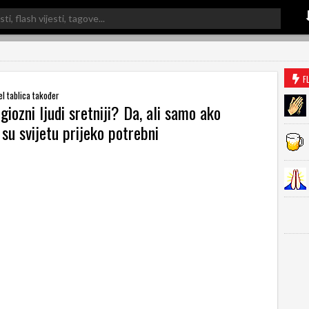
F
el tablica također
igiozni ljudi sretniji? Da, ali samo ako
 su svijetu prijeko potrebni