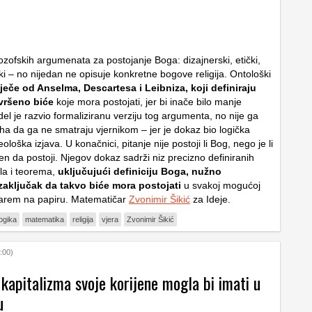
ilozofskih argumenata za postojanje Boga: dizajnerski, etički,
čki – no nijedan ne opisuje konkretne bogove religija. Ontološki
ječe od Anselma, Descartesa i Leibniza, koji definiraju
vršeno biće
koje mora postojati, jer bi inače bilo manje
el je razvio formaliziranu verziju tog argumenta, no nije ga
aha da ga ne smatraju vjernikom – jer je dokaz bio logička
ološka izjava. U konačnici, pitanje nije postoji li Bog, nego je li
en da postoji. Njegov dokaz sadrži niz precizno definiranih
ula i teorema,
uključujući definiciju Boga, nužno
 zaključak da takvo biće mora postojati
u svakoj mogućoj
barem na papiru. Matematičar
Zvonimir Šikić
za Ideje.
logika
matematika
religija
vjera
Zvonimir Šikić
:00)
 kapitalizma svoje korijene mogla bi imati u
u