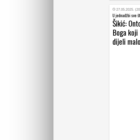
27.05.2025. (20
U jednadžbi sve š
Šikić: Ont
Boga koji 
dijeli mal