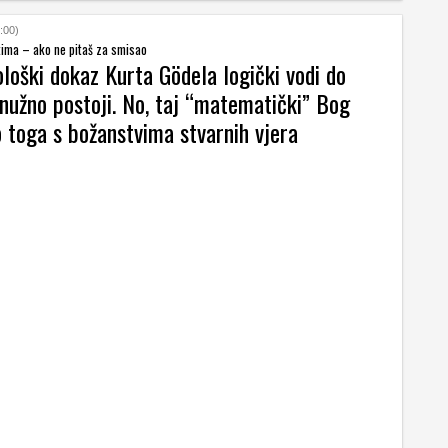
:00)
tima – ako ne pitaš za smisao
ološki dokaz Kurta Gödela logički vodi do
nužno postoji. No, taj “matematički” Bog
o toga s božanstvima stvarnih vjera