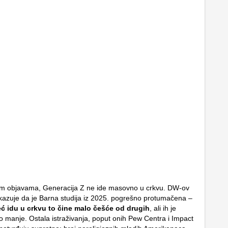
im objavama, Generacija Z ne ide masovno u crkvu. DW-ov
kazuje da je Barna studija iz 2025. pogrešno protumačena –
eć idu u crkvu to čine malo češće od drugih
, ali ih je
 manje. Ostala istraživanja, poput onih Pew Centra i Impact