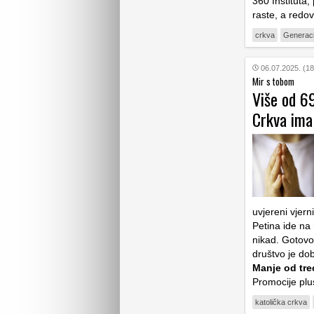
360 Instituta
raste, a redov
crkva
Generaci
06.07.2025. (18
Mir s tobom
Više od 6
Crkva ima 
uvjereni vjern
Petina ide na 
nikad. Gotovo 
društvo je do
Manje od tre
Promocije plu
katolička crkva