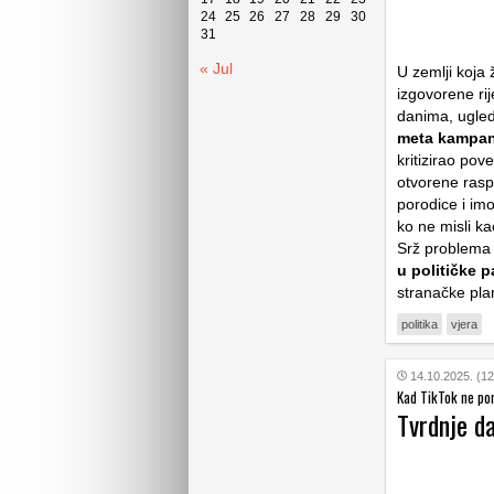
24
25
26
27
28
29
30
31
« Jul
U zemlji koja 
izgovorene rij
danima, ugledn
meta kampanj
kritizirao pov
otvorene raspr
porodice i im
ko ne misli ka
Srž problema 
u političke p
stranačke pla
politika
vjera
14.10.2025. (12
Kad TikTok ne po
Tvrdnje d