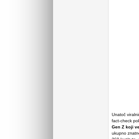
Unatoč viraln
fact-check po
Gen Z koji v
ukupno znatno