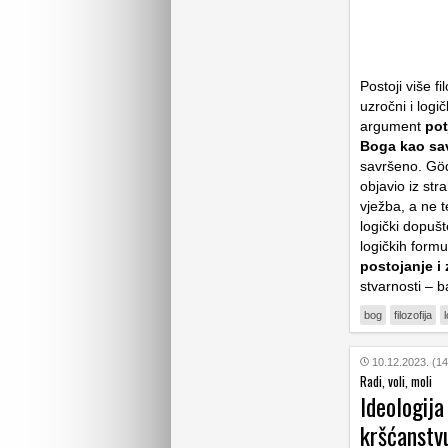
Postoji više f
uzročni i logi
argument
pot
Boga kao sa
savršeno. Göd
objavio iz str
vježba, a ne te
logički dopušt
logičkih form
postojanje i
stvarnosti – 
bog
filozofija
10.12.2023. (14
Radi, voli, moli
Ideologija
kršćanstv