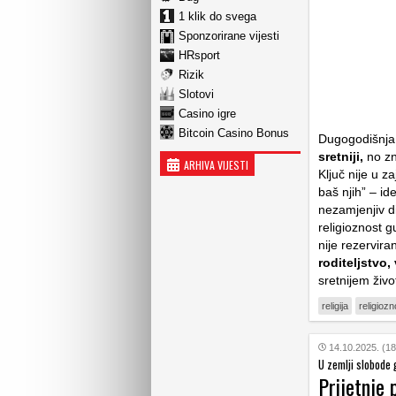
1 klik do svega
Sponzorirane vijesti
HRsport
Rizik
Slotovi
Casino igre
Bitcoin Casino Bonus
Dugogodišnja 
sretniji,
no zn
ARHIVA VIJESTI
Ključ nije u za
baš njih” – id
nezamjenjiv d
religioznost g
nije rezervira
roditeljstvo, 
sretnijem živ
religija
religiozn
14.10.2025. (18
U zemlji slobode
Prijetnje 