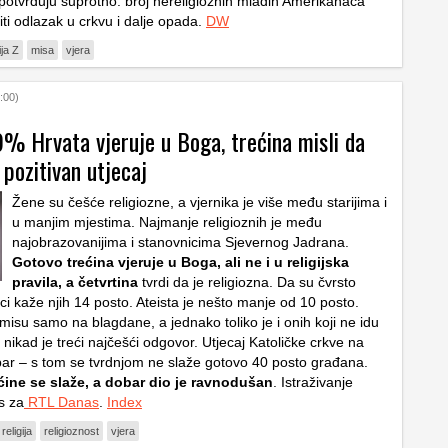
, potvrđuju suprotno: broj nereligioznih mladih Amerikanaca
iti odlazak u crkvu i dalje opada.
DW
ja Z
misa
vjera
:00)
9% Hrvata vjeruje u Boga, trećina misli da
pozitivan utjecaj
Žene su češće religiozne, a vjernika je više među starijima i
u manjim mjestima. Najmanje religioznih je među
najobrazovanijima i stanovnicima Sjevernog Jadrana.
Gotovo trećina vjeruje u Boga, ali ne i u religijska
pravila, a četvrtina
tvrdi da je religiozna. Da su čvrsto
ici kaže njih 14 posto. Ateista je nešto manje od 10 posto.
misu samo na blagdane, a jednako toliko je i onih koji ne idu
nikad je treći najčešći odgovor. Utjecaj Katoličke crkve na
bar – s tom se tvrdnjom ne slaže gotovo 40 posto građana.
ćine se slaže, a dobar dio je ravnodušan
. Istraživanje
s za
RTL Danas
.
Index
religija
religioznost
vjera