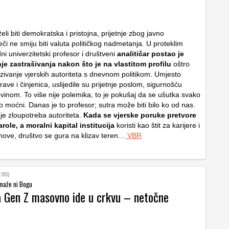
želi biti demokratska i pristojna, prijetnje zbog javno
eči ne smiju biti valuta političkog nadmetanja. U proteklim
i univerzitetski profesor i društveni
analitičar postao je
e zastrašivanja nakon što je na vlastitom profilu
oštro
ezivanje vjerskih autoriteta s dnevnom politikom. Umjesto
ave i činjenica, uslijedile su prijetnje poslom, sigurnošću
ovinom. To više nije polemika, to je pokušaj da se ušutka svako
o moćni. Danas je to profesor; sutra može biti bilo ko od nas.
je zloupotreba autoriteta.
Kada se vjerske poruke pretvore
arole, a moralni kapital institucija
koristi kao štit za karijere i
nove, društvo se gura na klizav teren…
VBR
:00)
maže ni Bogu
a Gen Z masovno ide u crkvu – netočne