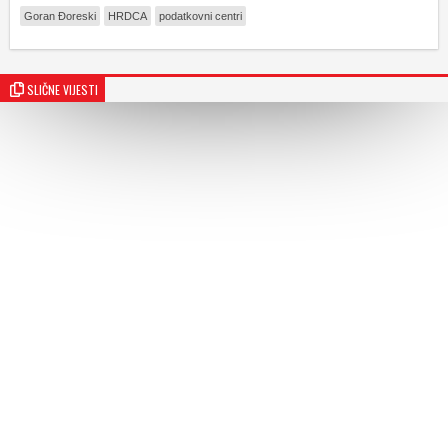
Goran Đoreski
HRDCA
podatkovni centri
SLIČNE VIJESTI