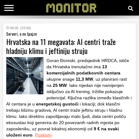
KATEGORIJE
08.05. (23:00)
Serveri, a ne špajze
Hrvatska na 11 megavata: AI centri traže
HRVATSKI
hladniju klimu i jeftiniju struju
WEB
Goran Đoreski, predsjednik HRDCA, ističe
da Hrvatska trenutačno ima
13
komercijalnih podatkovnih centara
ukupne snage
11,3 MW
, uz planirani rast
na
25 MW
. Iako nijedan nije namijenjen
isključivo za AI trening, tržište pokazuje
potencijal. Ključna razlika između klasičnih i
AI centara je u
energetskoj gustoći
i lokaciji; dok klasični
trebaju blizinu gradova, AI centri traže jeftinu struju i hladnu
klimu. Iako direktno zapošljavaju malo ljudi, data centri potiču
ekosustav koji generira do 20 povezanih radnih mjesta po
zaposleniku, uz povrat lokalnoj ekonomiji od
9 € na svaki
uloženi euro
.
Poslovni