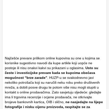
Najčešće prevare prilikom online kupovina su one u kojima se
korisnike sugestivno navodi da kupe artikle koji uopće ne
postoje ili nisu onakvi kakvi su prikazani u oglasima.
Usto su
česte i investicijske prevare kada se kupcima obećava
mogućnost “brze zarade”
. HUZP-u se svakodnevno javi
nekoliko potrošača koji su naručili neku robu preko društvenih
mreža, a dobili posve drugu te potom više nisu mogli stupiti u
kontakt s online prodavačima. Zato savjetuju sljedeće: gledajte
ima li trgovina recenzije i ocjene prodavača, ne otkrivajte
brojeve bankovnih kartica, OIB i slično,
ne nasjedajte na lijepe
fotografije i nisku cijenu proizvoda, raspitajte se za