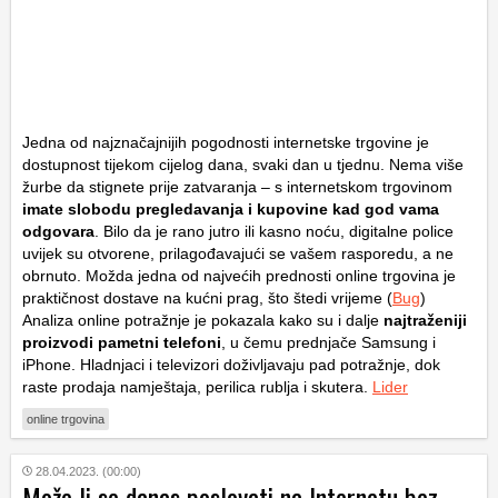
Jedna od najznačajnijih pogodnosti internetske trgovine je
dostupnost tijekom cijelog dana, svaki dan u tjednu. Nema više
žurbe da stignete prije zatvaranja – s internetskom trgovinom
imate slobodu pregledavanja i kupovine kad god vama
odgovara
. Bilo da je rano jutro ili kasno noću, digitalne police
uvijek su otvorene, prilagođavajući se vašem rasporedu, a ne
obrnuto. Možda jedna od najvećih prednosti online trgovina je
praktičnost dostave na kućni prag, što štedi vrijeme (
Bug
)
Analiza online potražnje je pokazala kako su i dalje
najtraženiji
proizvodi pametni telefoni
, u čemu prednjače Samsung i
iPhone. Hladnjaci i televizori doživljavaju pad potražnje, dok
raste prodaja namještaja, perilica rublja i skutera.
Lider
online trgovina
28.04.2023. (00:00)
Može li se danas poslovati na Internetu bez