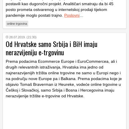
postavili kao dugoročni projekt. Analitičari smatraju da bi 45
posto prometa ostvarenog u internetskoj prodaji tijekom
pandemije moglo postati trajno.
Poslovni
…
online trgovina
28.07.2019. (21:30)
Od Hrvatske samo Srbija i BiH imaju
nerazvijeniju e-trgovinu
Prema podacima Ecommerce Europe i EuroCommercea, ali i
drugih relevantnih istraživanja, Hrvatska ima jedno od
najnerazvijenijih tržišta online trgovine ne samo u Europi nego i
na području nove Europe pa i Balkana. Prema podacima koje je
objavio Tomaš Braverman iz Heureke, vodeće online trgovine u
Češkoj i Slovačkoj, samo Srbija i Bosna i Hercegovina imaju
nerazvijenije tržište e-trgovine od Hrvatske.