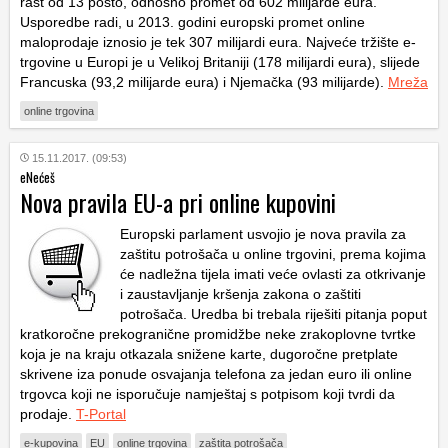
rast od 13 posto, odnosno promet od 602 milijarde eura.
Usporedbe radi, u 2013. godini europski promet online
maloprodaje iznosio je tek 307 milijardi eura. Najveće tržište e-
trgovine u Europi je u Velikoj Britaniji (178 milijardi eura), slijede
Francuska (93,2 milijarde eura) i Njemačka (93 milijarde).
Mreža
online trgovina
15.11.2017. (09:53)
eNećeš
Nova pravila EU-a pri online kupovini
Europski parlament usvojio je nova pravila za
zaštitu potrošača u online trgovini, prema kojima
će nadležna tijela imati veće ovlasti za otkrivanje
i zaustavljanje kršenja zakona o zaštiti
potrošača. Uredba bi trebala riješiti pitanja poput
kratkoročne prekogranične promidžbe neke zrakoplovne tvrtke
koja je na kraju otkazala snižene karte, dugoročne pretplate
skrivene iza ponude osvajanja telefona za jedan euro ili online
trgovca koji ne isporučuje namještaj s potpisom koji tvrdi da
prodaje.
T-Portal
e-kupovina
EU
online trgovina
zaštita potrošača