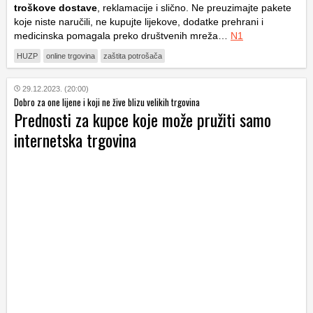
troškove dostave
, reklamacije i slično. Ne preuzimajte pakete
koje niste naručili, ne kupujte lijekove, dodatke prehrani i
medicinska pomagala preko društvenih mreža…
N1
HUZP
online trgovina
zaštita potrošača
29.12.2023. (20:00)
Dobro za one lijene i koji ne žive blizu velikih trgovina
Prednosti za kupce koje može pružiti samo
internetska trgovina