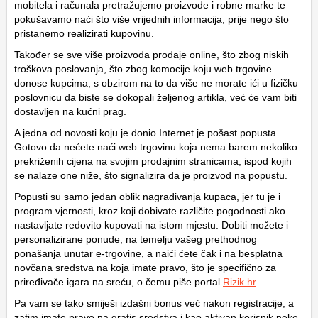
mobitela i računala pretražujemo proizvode i robne marke te
pokušavamo naći što više vrijednih informacija, prije nego što
pristanemo realizirati kupovinu.
Također se sve više proizvoda prodaje online, što zbog niskih
troškova poslovanja, što zbog komocije koju web trgovine
donose kupcima, s obzirom na to da više ne morate ići u fizičku
poslovnicu da biste se dokopali željenog artikla, već će vam biti
dostavljen na kućni prag.
A jedna od novosti koju je donio Internet je pošast popusta.
Gotovo da nećete naći web trgovinu koja nema barem nekoliko
prekriženih cijena na svojim prodajnim stranicama, ispod kojih
se nalaze one niže, što signalizira da je proizvod na popustu.
Popusti su samo jedan oblik nagrađivanja kupaca, jer tu je i
program vjernosti, kroz koji dobivate različite pogodnosti ako
nastavljate redovito kupovati na istom mjestu. Dobiti možete i
personalizirane ponude, na temelju vašeg prethodnog
ponašanja unutar e-trgovine, a naići ćete čak i na besplatna
novčana sredstva na koja imate pravo, što je specifično za
priređivače igara na sreću, o čemu piše portal
Rizik.hr
.
Pa vam se tako smiješi izdašni bonus već nakon registracije, a
zatim imate pravo na gratis sredstva i kao aktivan korisnik neke