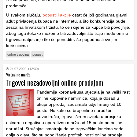
prodavača.
U svakom slučaju,
popusti i akcije
ostat će još godinama glavni
adut privlačenja kupaca na Internetu, a što konkurencija bude
žešća na hrvatskom tržištu, to će i cijene za kupce biti povoljnije.
Zbog toga itekako možemo biti zadovoljni što traje među online
trgovina natjecanje tko će ponuditi više pogodnosti svojim
korisnicima.
online trgovina
popusti
24.07.2020. (12:30)
Virtualne marže
Trgovci nezadovoljni online prodajom
Pandemija koronavirusa utjecala je na veliki rast
online kupovine namirnica, koja je dosad u
ukupnoj prodaji zauzimala udjel manji od 10
posto. No kako se broj online narudžbi
udvostručio, trgovci širom svijeta u prosjeku
ostvaruju negativnu operativnu maržu od 15 posto po online
narudžbi. Stručnjaci smatraju da se trgovačkim lancima sada
obija o glavu što su poboljšanje profitabilnosti online prodaje