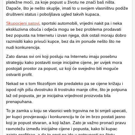
platežne moći, za koje popust u životu ne znači baš ništa.
Dapače, što je nešto skuplje, imati to u svojem vlasništvu podiže
društveni status i poboljšava ugled takvih kupaca.
Skupocjeni satovi
, sportski automobili, vrijedni nakit pa i neka
ekskluzivna obuća i odjeća mogu se bez problema prodavati
bez popusta na Internetu i izvan njega, dok ostali moraju dobro
razmisliti kako privući kupce, bez da im ponude nešto što ne
nudi konkurencija.
Zato danas svi oni koji posluju na Internetu imaju posebnu
strategiju kako postaviti svoje inicijalne cijene, jer uvijek mora
postojati prostor za popust, uz koji će svejedno biti moguće
ostvariti profit.
Nekad se s tom filozofijom ide predaleko pa se cijene križaju i
ispod njih pišu dvostruko ili trostruko manje cifre, što je potpuna
laž od popusta, jer je inicijalna vrijednost proizvoda bila
prenapuhana.
To je zamka u koju se vlasnici web trgovina ne bi smjeli upecati,
jer kupci provjeravaju i konkurenciju te će im brzo postati jasno
koji je popust stvaran, a koji lažan. Zato je važno pronaći pravu
ravnotežu između inicijalne cijene i popusta, kako bi kupac
zaista profitirao, a da to opet ne ide u potpunosti na štetu