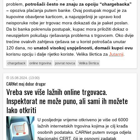
problem,
potrošači često ne znaju za opciju “chargebacka”
–
opoziva plaćanja putem banke. Ovaj postupak moguć je za
kupovine obavljene karticom, a najuspješniji je upravo kod
neisporuke robe jer trgovac mora dokazati da je paket poslan.
Da bi banka pokrenula postupak, kupac mora priložiti dokaz o
neuspjelom pokušaju rješavanja problema s trgovcem. Oko dvije
trećine ovakvih zahtjeva rješava se u korist potrošača unutar
120 dana, no
unatoč visokoj uspješnosti, domaći kupci ovu
korisnu opciju i dalje rijetko koriste. Velika škrtica za
Jutarnji
.
chargeback
online trgovina
povrat novca
Velika škrtica
15.08.2024. (13:00)
CARNet moj dobar drugar
Vreba sve više lažnih online trgovaca.
Inspektorat ne može puno, ali sami ih možete
lako otkriti
U posljednje vrijeme otkriveno je više od 6000
lažnih internetskih trgovina kojima je cilj krađa
osobnih podataka. CARNet putem svoga odjela
Nacionalni CERT, čiji je osnovni zadatak