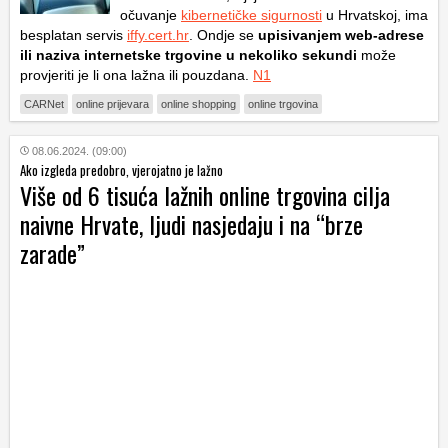
očuvanje
kibernetičke sigurnosti
u Hrvatskoj, ima
besplatan servis
iffy.cert.hr
. Ondje se
upisivanjem web-adrese
ili naziva internetske trgovine u nekoliko sekundi
može
provjeriti je li ona lažna ili pouzdana.
N1
CARNet
online prijevara
online shopping
online trgovina
08.06.2024. (09:00)
Ako izgleda predobro, vjerojatno je lažno
Više od 6 tisuća lažnih online trgovina cilja
naivne Hrvate, ljudi nasjedaju i na “brze
zarade”