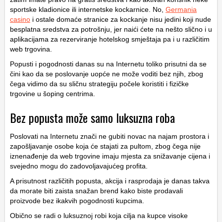
sportske kladionice ili internetske kockarnice. No,
Germania
casino
i ostale domaće stranice za kockanje nisu jedini koji nude
besplatna sredstva za potrošnju, jer naići ćete na nešto slično i u
aplikacijama za rezerviranje hotelskog smještaja pa i u različitim
web trgovina.
Popusti i pogodnosti danas su na Internetu toliko prisutni da se
čini kao da se poslovanje uopće ne može voditi bez njih, zbog
čega vidimo da su sličnu strategiju počele koristiti i fizičke
trgovine u šoping centrima.
Bez popusta može samo luksuzna roba
Poslovati na Internetu znači ne gubiti novac na najam prostora i
zapošljavanje osobe koja će stajati za pultom, zbog čega nije
iznenađenje da web trgovine imaju mjesta za snižavanje cijena i
svejedno mogu do zadovoljavajućeg profita.
A prisutnost različitih popusta, akcija i rasprodaja je danas takva
da morate biti zaista snažan brend kako biste prodavali
proizvode bez ikakvih pogodnosti kupcima.
Obično se radi o luksuznoj robi koja cilja na kupce visoke