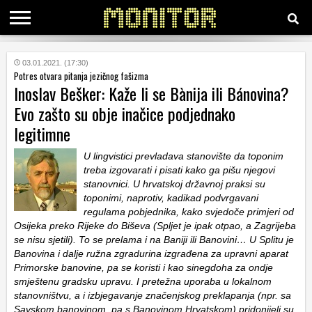
KATEGORIJE
03.01.2021. (17:30)
Potres otvara pitanja jezičnog fašizma
Inoslav Bešker: Kaže li se Bànija ili Bánovina?
HRVATSKI
Evo zašto su obje inačice podjednako
WEB
legitimne
U lingvistici prevladava stanovište da toponim
treba izgovarati i pisati kako ga pišu njegovi
stanovnici. U hrvatskoj državnoj praksi su
toponimi, naprotiv, kadikad podvrgavani
regulama pobjednika, kako svjedoče primjeri od
Osijeka preko Rijeke do Biševa (Spljet je ipak otpao, a Zagrijeba
se nisu sjetili). To se prelama i na Baniji ili Banovini… U Splitu je
Banovina i dalje ružna zgradurina izgrađena za upravni aparat
Primorske banovine, pa se koristi i kao sinegdoha za ondje
smještenu gradsku upravu. I pretežna uporaba u lokalnom
stanovništvu, a i izbjegavanje značenjskog preklapanja (npr. sa
Savskom banovinom, pa s Banovinom Hrvatskom) pridonijeli su