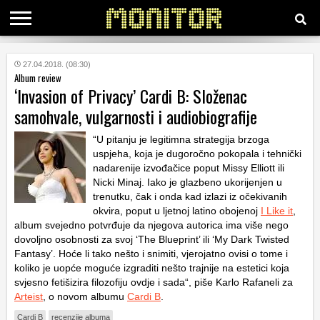
KATEGORIJE
27.04.2018. (08:30)
Album review
‘Invasion of Privacy’ Cardi B: Složenac
HRVATSKI
samohvale, vulgarnosti i audiobiografije
WEB
“U pitanju je legitimna strategija brzoga
uspjeha, koja je dugoročno pokopala i tehnički
nadarenije izvođačice poput Missy Elliott ili
Nicki Minaj. Iako je glazbeno ukorijenjen u
trenutku, čak i onda kad izlazi iz očekivanih
okvira, poput u ljetnoj latino obojenoj
I Like it
,
album svejedno potvrđuje da njegova autorica ima više nego
dovoljno osobnosti za svoj ‘The Blueprint’ ili ‘My Dark Twisted
Fantasy’. Hoće li tako nešto i snimiti, vjerojatno ovisi o tome i
koliko je uopće moguće izgraditi nešto trajnije na estetici koja
svjesno fetišizira filozofiju
ovdje i sada
“, piše Karlo Rafaneli za
Arteist
, o novom albumu
Cardi B
.
Cardi B
recenzije albuma