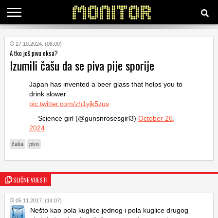
KATEGORIJE
27.10.2024. (08:00)
A tko još pivu eksa?
Izumili čašu da se piva pije sporije
HRVATSKI
WEB
Japan has invented a beer glass that helps you to
drink slower
pic.twitter.com/zh1yik5zus
— Science girl (@gunsnrosesgirl3)
October 26,
2024
čaša
pivo
SLIČNE VIJESTI
05.11.2017. (14:07)
Nešto kao pola kuglice jednog i pola kuglice drugog