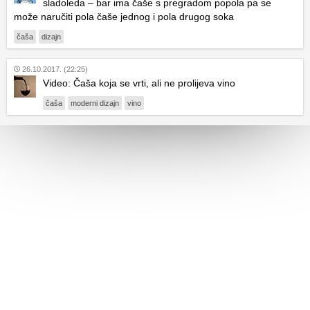
sladoleda – bar ima čaše s pregradom popola pa se
može naručiti pola čaše jednog i pola drugog soka
čaša
dizajn
26.10.2017. (22:25)
Video: Čaša koja se vrti, ali ne prolijeva vino
čaša
moderni dizajn
vino