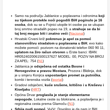
Samo na području Jablanice u poplavama i odronima
koji
su tijekom protekle noći pogodili BiH poginulo je 16
osoba
, dok su se u Fojnici utopile tri osobe pa se ukupan
broj smrtno stradalih popeo na 19, a
strahuje se da bi
taj broj mogao biti i znatno veći
(
Nacional
)
Hrvatski Crveni križ
pokrenuo je apel za pomoć
stanovništvu stradalom u poplavama u BiH
, evo kako
možete pomoći: pozivom na donatorski telefon 060 90 11,
uplatom na žiro račun otvoren
u Erste banci: IBAN:
HR0524020061500137627 MODEL: 00, POZIV NA BROJ
ZA APEL: 754 (
N1
)
Jablanica je
odsječena od ostatka Bosne i
Hercegovine u pravcu Mostara
, Prozora i Blidinja, dok
je u smjeru Konjica
uspostavljen promet za putnička
,
kombi i terenska vozila (
tportal
)
Gradovi odsječeni,
kuće srušene, kritično i u Kreševu i
Kiseljaku
(
HRT
)
Općina Drvar
proglasila je stanje elementarne
nepogode
, Lokalne ceste su blokirane, a poplavljena je i
regionalna cesta prema Glamoču (
N1
)
Srbija nudi pomoć
, Vučić: Dovoljno je da nam iz BiH