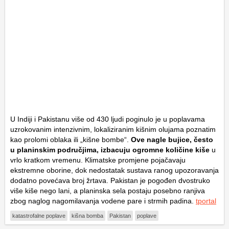
U Indiji i Pakistanu više od 430 ljudi poginulo je u poplavama
uzrokovanim intenzivnim, lokaliziranim kišnim olujama poznatim
kao prolomi oblaka ili „kišne bombe“.
Ove nagle bujice, često
u planinskim područjima, izbacuju ogromne količine kiše
u
vrlo kratkom vremenu. Klimatske promjene pojačavaju
ekstremne oborine, dok nedostatak sustava ranog upozoravanja
dodatno povećava broj žrtava. Pakistan je pogođen dvostruko
više kiše nego lani, a planinska sela postaju posebno ranjiva
zbog naglog nagomilavanja vodene pare i strmih padina.
tportal
katastrofalne poplave
kišna bomba
Pakistan
poplave