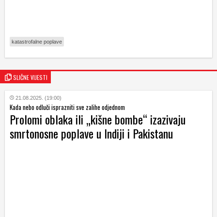
katastrofalne poplave
SLIČNE VIJESTI
21.08.2025. (19:00)
Kada nebo odluči isprazniti sve zalihe odjednom
Prolomi oblaka ili „kišne bombe“ izazivaju
smrtonosne poplave u Indiji i Pakistanu