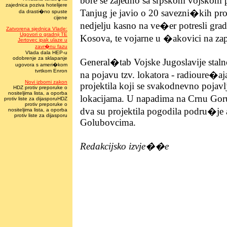
bore se zajedno sa srpskom vojskom 
zajednica poziva hotelijere
Tanjug je javio o 20 savezni�kih proj
da drasti�no spuste
cijene
nedjelju kasno na ve�er potresli gra
Zatvorena sjednica Vlade:
Ugovori o gradnji TE
Kosova, te vojarne u �akovici na za
Jertovec ipak ulaze u
zavr�nu fazu
Vlada dala HEP-u
odobrenje za sklapanje
General�tab Vojske Jugoslavije sta
ugovora s ameri�kom
tvrtkom Enron
na pojavu tzv. lokatora - radioure�a
Novi izborni zakon
projektila koji se svakodnevno pojavl
HDZ protiv preporuke o
nositeljima lista, a oporba
lokacijama. U napadima na Crnu Gor
protiv liste za dijasporuHDZ
protiv preporuke o
dva su projektila pogodila podru�je
nositeljima lista, a oporba
protiv liste za dijasporu
Golubovcima.
Redakcijsko izvje��e