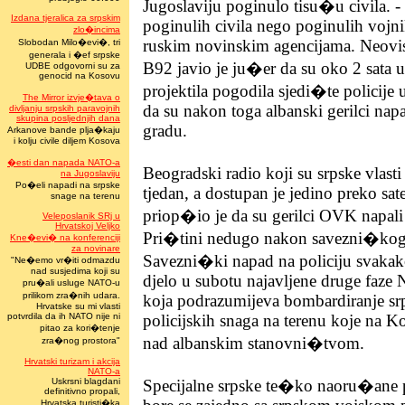
Jugoslaviju poginulo tisu�u civila. -
Izdana tjeralica za srpskim
poginulih civila nego poginulih vojni
zlo�incima
ruskim novinskim agencijama. Neovis
Slobodan Milo�evi�, tri
generala i �ef srpske
B92 javio je ju�er da su oko 2 sata 
UDBE odgovorni su za
genocid na Kosovu
projektila pogodila sjedi�te policije 
The Mirror izvje�tava o
da su nakon toga albanski gerilci napa
divljanju srpskih paravojnih
skupina posljednjih dana
gradu.
Arkanove bande plja�kaju
i kolju civile diljem Kosova
�esti dan napada NATO-a
Beogradski radio koji su srpske vlast
na Jugoslaviju
Po�eli napadi na srpske
tjedan, a dostupan je jedino preko satel
snage na terenu
priop�io je da su gerilci OVK napali
Veleposlanik SRj u
Hrvatskoj Veljko
Pri�tini nedugo nakon savezni�kog
Kne�evi� na konferenciji
za novinare
Savezni�ki napad na policiju svakak
"Ne�emo vr�iti odmazdu
nad susjedima koji su
djelo u subotu najavljene druge faz
pru�ali usluge NATO-u
prilikom zra�nih udara.
koja podrazumijeva bombardiranje srp
Hrvatske su mi vlasti
potvrdila da ih NATO nije ni
policijskih snaga na terenu koje na 
pitao za kori�tenje
nad albanskim stanovni�tvom.
zra�nog prostora"
Hrvatski turizam i akcija
NATO-a
Uskrsni blagdani
Specijalne srpske te�ko naoru�ane p
definitivno propali,
Hrvatska turisti�ka