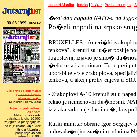
Internet Monitor
|
Indeks
|
Ju�er
|
Prethodna vijest
|
S
�esti dan napada NATO-a na Jugosl
30.03.1999, utorak
Po�eli napadi na srpske snag
BRUXELLES - Ameri�ki zrakoplovi 
tenkova", krenuli su ju�er poslije po
Jugoslaviji, izjavio je sino� du�no
�elio ostati anoniman. To je prvi p
uporabi te vrste zrakoplova, specijali
tenkova, u akciji protiv ciljeva u SRJ.
Srbi provode sistematski
- Zrakoplovi A-10 krenuli su u napad
genocid i ubijanje
albanskih vo�a
rekao je neimenovni du�nosnik NAT
Likvidiran Fehmi Agani
iz zraka sada traje dan i no�, bez pre
Istjerano pola milijuna
Albanaca
Makedonska vlada
registrirala je oko 16.000
izbjeglica, a procjenjuje se
Ruski ministar obrane Igor Sergejev 
da ih je znatno vi�e, dok
ih je u Albaniju u
u dosada�njim zra�nim udarima N
posljednjih 35 sati
prebjeglo 60.000