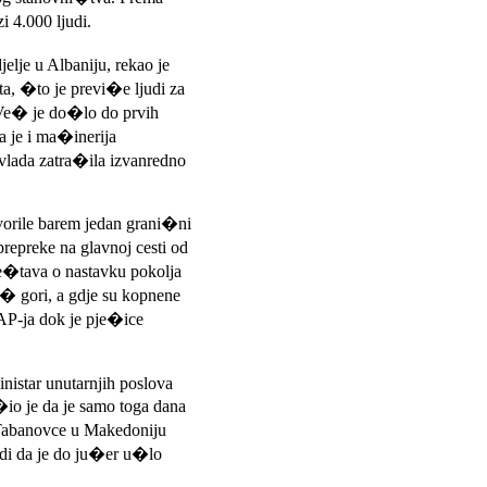
i 4.000 ljudi.
lje u Albaniju, rekao je
a, �to je previ�e ljudi za
 Ve� je do�lo do prvih
a je i ma�inerija
lada zatra�ila izvanredno
tvorile barem jedan grani�ni
repreke na glavnoj cesti od
e�tava o nastavku pokolja
� gori, a gdje su kopnene
 AP-ja dok je pje�ice
inistar unutarnjih poslova
�io je da je samo toga dana
i Tabanovce u Makedoniju
di da je do ju�er u�lo