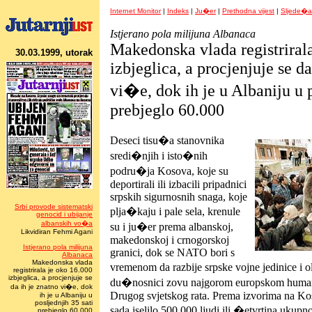
Internet Monitor
|
Indeks
|
Ju�er
|
Prethodna vijest
|
Sljede�a 
Istjerano pola milijuna Albanaca
Makedonska vlada registriral
30.03.1999, utorak
izbjeglica, a procjenjuje se da
vi�e, dok ih je u Albaniju u p
prebjeglo 60.000
Deseci tisu�a stanovnika
sredi�njih i isto�nih
podru�ja Kosova, koje su
deportirali ili izbacili pripadnici
srpskih sigurnosnih snaga, koje
Srbi provode sistematski
plja�kaju i pale sela, krenule
genocid i ubijanje
albanskih vo�a
su i ju�er prema albanskoj,
Likvidiran Fehmi Agani
makedonskoj i crnogorskoj
Istjerano pola milijuna
granici, dok se NATO bori s
Albanaca
Makedonska vlada
vremenom da razbije srpske vojne jedinice i
registrirala je oko 16.000
izbjeglica, a procjenjuje se
du�nosnici zovu najgorom europskom human
da ih je znatno vi�e, dok
Drugog svjetskog rata. Prema izvorima na Kos
ih je u Albaniju u
posljednjih 35 sati
sada iselilo 500.000 ljudi ili �etvrtina uku
prebjeglo 60.000