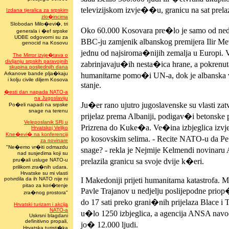
televizijskom izvje��u, granicu na sat prelaz
Izdana tjeralica za srpskim
zlo�incima
Slobodan Milo�evi�, tri
Oko 60.000 Kosovara pre�lo je samo od nedje
generala i �ef srpske
UDBE odgovorni su za
BBC-ju zamjenik albanskog premijera Ilir Met
genocid na Kosovu
jednu od najsiroma�nijih zemalja u Europi.
The Mirror izvje�tava o
divljanju srpskih paravojnih
zabrinjavaju�ih nesta�ica hrane, a pokrenut
skupina posljednjih dana
Arkanove bande plja�kaju
humanitarne pomo�i UN-a, dok je albanska v
i kolju civile diljem Kosova
stanje.
�esti dan napada NATO-a
na Jugoslaviju
Ju�er rano ujutro jugoslavenske su vlasti za
Po�eli napadi na srpske
snage na terenu
prijelaz prema Albaniji, podigav�i betonske p
Veleposlanik SRj u
Prizrena do Kuke�a. Ve�ina izbjeglica izvj
Hrvatskoj Veljko
Kne�evi� na konferenciji
po kosovskim selima. - Recite NATO-u da Pe
za novinare
"Ne�emo vr�iti odmazdu
snage? - rekla je Nejmije Kelmendi novinaru
nad susjedima koji su
pru�ali usluge NATO-u
prelazila granicu sa svoje dvije k�eri.
prilikom zra�nih udara.
Hrvatske su mi vlasti
potvrdila da ih NATO nije ni
I Makedoniji prijeti humanitarna katastrofa. M
pitao za kori�tenje
Pavle Trajanov u nedjelju poslijepodne priop
zra�nog prostora"
do 17 sati preko grani�nih prijelaza Blace 
Hrvatski turizam i akcija
NATO-a
u�lo 1250 izbjeglica, a agencija ANSA navo
Uskrsni blagdani
definitivno propali,
jo� 12.000 ljudi.
Hrvatska turisti�ka