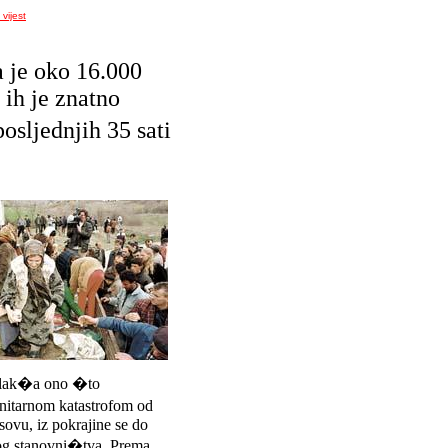
vijest
a je oko 16.000
 ih je znatno
osljednjih 35 sati
 olak�a ono �to
itarnom katastrofom od
ovu, iz pokrajine se do
pnog stanovni�tva. Prema