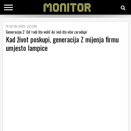
KATEGORIJE
02.05.2025. (12:00)
Generacija Z: Od 'radi što voliš' do 'voli što više zarađuje'
Kad život poskupi, generacija Z mijenja firmu
HRVATSKI
umjesto lampice
WEB