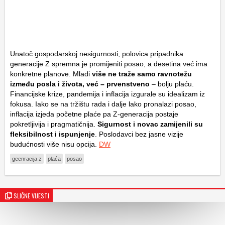
Unatoč gospodarskoj nesigurnosti, polovica pripadnika
generacije Z spremna je promijeniti posao, a desetina već ima
konkretne planove. Mladi
više ne traže samo ravnotežu
između posla i života, već – prvenstveno
– bolju plaću.
Financijske krize, pandemija i inflacija izgurale su idealizam iz
fokusa. Iako se na tržištu rada i dalje lako pronalazi posao,
inflacija izjeda početne plaće pa Z-generacija postaje
pokretljivija i pragmatičnija.
Sigurnost i novac zamijenili su
fleksibilnost i ispunjenje
. Poslodavci bez jasne vizije
budućnosti više nisu opcija.
DW
geenracija z
plaća
posao
SLIČNE VIJESTI