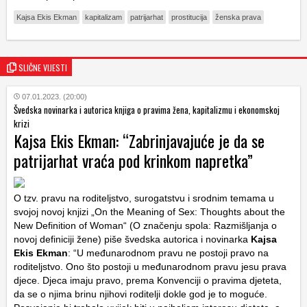
Kajsa Ekis Ekman
kapitalizam
patrijarhat
prostitucija
ženska prava
SLIČNE VIJESTI
07.01.2023. (20:00)
Švedska novinarka i autorica knjiga o pravima žena, kapitalizmu i ekonomskoj
krizi
Kajsa Ekis Ekman: “Zabrinjavajuće je da se
patrijarhat vraća pod krinkom napretka”
O tzv. pravu na roditeljstvo, surogatstvu i srodnim temama u
svojoj novoj knjizi „On the Meaning of Sex: Thoughts about the
New Definition of Woman“ (O značenju spola: Razmišljanja o
novoj definiciji žene) piše švedska autorica i novinarka
Kajsa
Ekis Ekman
: “U međunarodnom pravu ne postoji pravo na
roditeljstvo. Ono što postoji u međunarodnom pravu jesu prava
djece. Djeca imaju pravo, prema Konvenciji o pravima djeteta,
da se o njima brinu njihovi roditelji dokle god je to moguće.