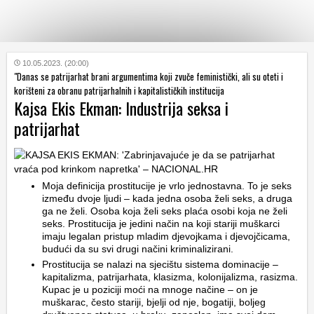
KATEGORIJE
10.05.2023. (20:00)
"Danas se patrijarhat brani argumentima koji zvuče feministički, ali su oteti i
korišteni za obranu patrijarhalnih i kapitalističkih institucija
Kajsa Ekis Ekman: Industrija seksa i
HRVATSKI
WEB
patrijarhat
Moja definicija prostitucije je vrlo jednostavna. To je seks
između dvoje ljudi – kada jedna osoba želi seks, a druga
ga ne želi. Osoba koja želi seks plaća osobi koja ne želi
seks. Prostitucija je jedini način na koji stariji muškarci
imaju legalan pristup mladim djevojkama i djevojčicama,
budući da su svi drugi načini kriminalizirani.
Prostitucija se nalazi na sjecištu sistema dominacije –
kapitalizma, patrijarhata, klasizma, kolonijalizma, rasizma.
Kupac je u poziciji moći na mnoge načine – on je
muškarac, često stariji, bjelji od nje, bogatiji, boljeg