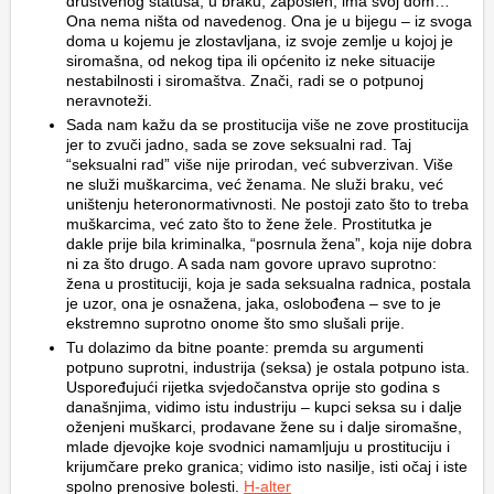
društvenog statusa, u braku, zaposlen, ima svoj dom…
Ona nema ništa od navedenog. Ona je u bijegu – iz svoga
doma u kojemu je zlostavljana, iz svoje zemlje u kojoj je
siromašna, od nekog tipa ili općenito iz neke situacije
nestabilnosti i siromaštva. Znači, radi se o potpunoj
neravnoteži.
Sada nam kažu da se prostitucija više ne zove prostitucija
jer to zvuči jadno, sada se zove seksualni rad. Taj
“seksualni rad” više nije prirodan, već subverzivan. Više
ne služi muškarcima, već ženama. Ne služi braku, već
uništenju heteronormativnosti. Ne postoji zato što to treba
muškarcima, već zato što to žene žele. Prostitutka je
dakle prije bila kriminalka, “posrnula žena”, koja nije dobra
ni za što drugo. A sada nam govore upravo suprotno:
žena u prostituciji, koja je sada seksualna radnica, postala
je uzor, ona je osnažena, jaka, oslobođena – sve to je
ekstremno suprotno onome što smo slušali prije.
Tu dolazimo da bitne poante: premda su argumenti
potpuno suprotni, industrija (seksa) je ostala potpuno ista.
Uspoređujući rijetka svjedočanstva oprije sto godina s
današnjima, vidimo istu industriju – kupci seksa su i dalje
oženjeni muškarci, prodavane žene su i dalje siromašne,
mlade djevojke koje svodnici namamljuju u prostituciju i
krijumčare preko granica; vidimo isto nasilje, isti očaj i iste
spolno prenosive bolesti.
H-alter