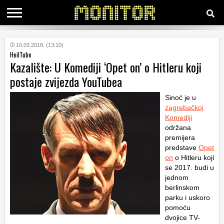
KATEGORIJE
10.03.2018. (13:10)
HeilTube
Kazalište: U Komediji ‘Opet on’ o Hitleru koji
HRVATSKI
postaje zvijezda YouTubea
WEB
Sinoć je u
zagrebačkoj
Komediji
održana
premijera
predstave
Opet
on
o Hitleru koji
se 2017. budi u
jednom
berlinskom
parku i uskoro
pomoću
dvojice TV-