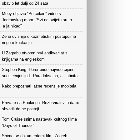
obavio let dulji od 24 sata
Moby objavio “Porcelain” video s
Jadranskog mora: “Svi na svijetu su to
i, a ja nikad”
Žene ovisnije o kozmetičkim postupcima
nego o kockanju
U Zagrebu otvoren prvi antikvarijat s
knjigama na engleskom
Stephen King: Horor-priče najviše cijene
suosjećajni ljudi. Paradoksalno, ali istinito
Kako prepoznati lažne recenzije mobitela
Prevare na Bookingu: Rezervirali vilu da bi
shvatili da ne postoji
Tom Cruise snima nastavak kultnog filma
‘Days of Thunder’
Snima se dokumentarni film ‘Zagreb