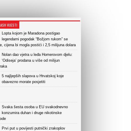
LASH VIJESTI
Lopta kojom je Maradona postigao
legendarni pogodak “Božjom rukom” se
e, cijena bi mogla postići i 2,5 milijuna dolara
Nolan dao vjetra u leđa Homerovom djelu:
‘Odiseja’ prodana u više od milijun
raka
5 najljepših slapova u Hrvatskoj koje
obavezno morate posjetiti
Svaka šesta osoba u EU svakodnevno
konzumira duhan i druge nikotinske
vode
Prvi put u povijesti putnički zrakoplov