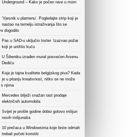
Underground – Kako je počeo rave u mom
‘Vjesnik u plamenu‘. Pogledajte strip koji je
nastao na temelju istraživanja što se
vo dogodilo
Pas u SAD-u uključio toster. Izazvao požar
koji je uništio kuću
U Šibeniku izrađen mural posvećen Arsenu
Dediću
Koja je tajna kvalitete belgijskog piva? Kada
je u pitanju kreativnost, nitko se ne može
i s njima
Mercedes bilježi snažan rast prodaje
električnih automobila
Svijet je prošle godine dobio gotovo milijun
novih milijunaša
10 prečaca u Windowsima koje biste odmah
trebali početi koristiti