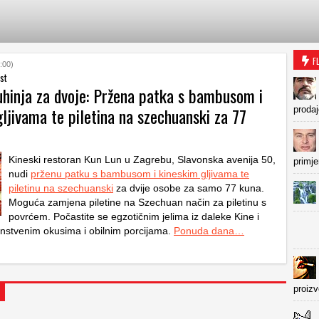
F
:00)
st
uhinja za dvoje: Pržena patka s bambusom i
ljivama te piletina na szechuanski za 77
prodaj
Kineski restoran Kun Lun u Zagrebu, Slavonska avenija 50,
primje
nudi
prženu patku s bambusom i kineskim gljivama te
piletinu na szechuanski
za dvije osobe za samo 77 kuna.
Moguća zamjena piletine na Szechuan način za piletinu s
povrćem. Počastite se egzotičnim jelima iz daleke Kine i
dinstvenim okusima i obilnim porcijama.
Ponuda dana…
proiz