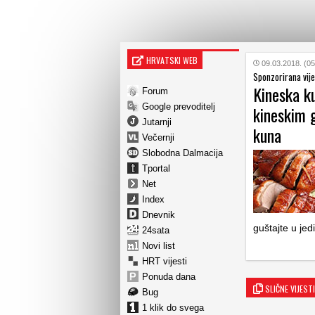
HRVATSKI WEB
09.03.2018. (05
Sponzorirana vije
Kineska k
Forum
Google prevoditelj
kineskim g
Jutarnji
kuna
Večernji
Slobodna Dalmacija
Tportal
Net
Index
Dnevnik
guštajte u je
24sata
Novi list
HRT vijesti
Ponuda dana
SLIČNE VIJESTI
Bug
1 klik do svega