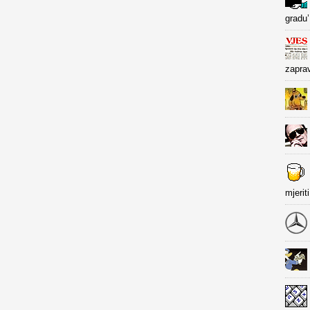
gradu’
zapra
mjerit