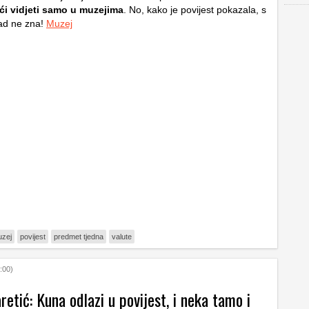
i vidjeti samo u muzejima
. No, kako je povijest pokazala, s
ad ne zna!
Muzej
zej
povijest
predmet tjedna
valute
:00)
etić: Kuna odlazi u povijest, i neka tamo i