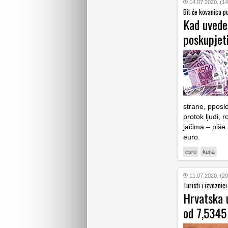
14.07.2020. (14
Bit će kovanica p
Kad uvedem
poskupjet
strane, pposl
protok ljudi, 
jačima – piše
euro.
euro
kuna
11.07.2020. (20
Turisti i izvoznic
Hrvatska 
od 7,5345