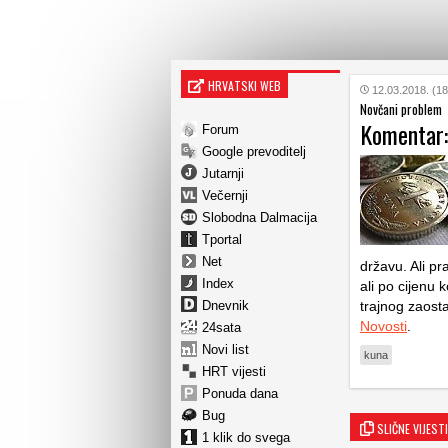
HRVATSKI WEB
12.03.2018. (18
Novčani problem
Komentar:
Forum
Google prevoditelj
Jutarnji
Večernji
Slobodna Dalmacija
Tportal
Net
državu. Ali pr
Index
ali po cijenu 
Dnevnik
trajnog zaosta
Novosti
.
24sata
Novi list
kuna
HRT vijesti
Ponuda dana
Bug
SLIČNE VIJESTI
1 klik do svega