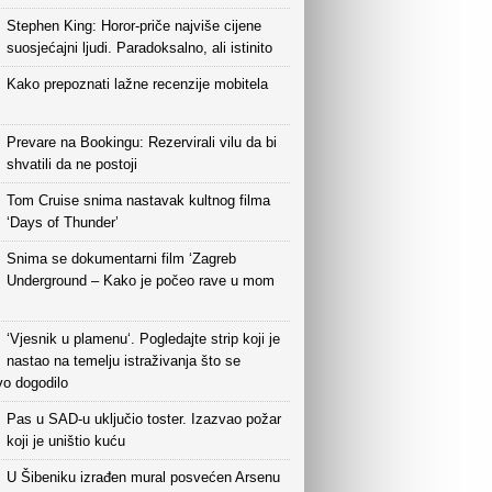
Stephen King: Horor-priče najviše cijene
suosjećajni ljudi. Paradoksalno, ali istinito
Kako prepoznati lažne recenzije mobitela
Prevare na Bookingu: Rezervirali vilu da bi
shvatili da ne postoji
Tom Cruise snima nastavak kultnog filma
‘Days of Thunder’
Snima se dokumentarni film ‘Zagreb
Underground – Kako je počeo rave u mom
‘Vjesnik u plamenu‘. Pogledajte strip koji je
nastao na temelju istraživanja što se
vo dogodilo
Pas u SAD-u uključio toster. Izazvao požar
koji je uništio kuću
U Šibeniku izrađen mural posvećen Arsenu