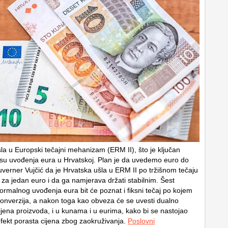
šla u Europski tečajni mehanizam (ERM II), što je ključan
su uvođenja eura u Hrvatskoj. Plan je da uvedemo euro do
verner Vujčić da je Hrvatska ušla u ERM II po tržišnom tečaju
za jedan euro i da ga namjerava držati stabilnim. Šest
formalnog uvođenja eura bit će poznat i fiksni tečaj po kojem
 konverzija, a nakon toga kao obveza će se uvesti dualno
ijena proizvoda, i u kunama i u eurima, kako bi se nastojao
 efekt porasta cijena zbog zaokruživanja.
Poslovni