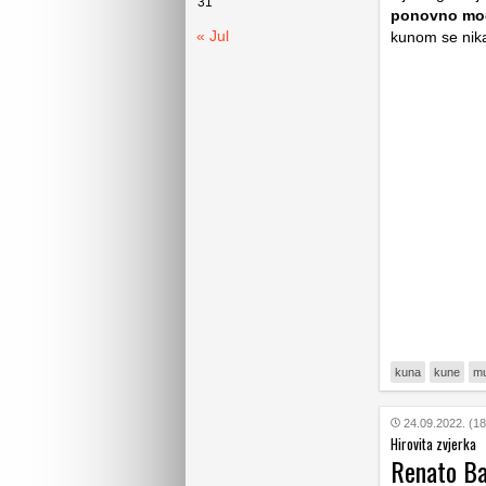
31
ponovno moć
« Jul
kunom se nik
kuna
kune
mu
24.09.2022. (18
Hirovita zvjerka
Renato Bar