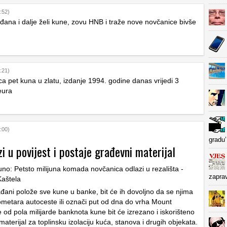
:52)
đana i dalje želi kune, zovu HNB i traže nove novčanice bivše
:21)
a pet kuna u zlatu, izdanje 1994. godine danas vrijedi 3
eura
:00)
gradu’
i u povijest i postaje građevni materijal
zapra
đani polože sve kune u banke, bit će ih dovoljno da se njima
lometara autoceste ili označi put od dna do vrha Mount
 od pola milijarde banknota kune bit će izrezano i iskorišteno
aterijal za toplinsku izolaciju kuća, stanova i drugih objekata.