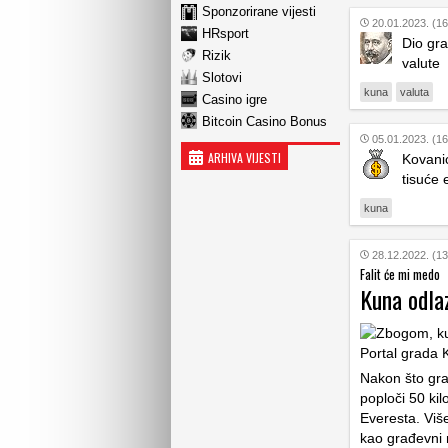
Sponzorirane vijesti
20.01.2023. (16
HRsport
Dio gra
Rizik
valute
Slotovi
kuna
valuta
Casino igre
Bitcoin Casino Bonus
05.01.2023. (16
ARHIVA VIJESTI
Kovanic
tisuće 
kuna
28.12.2022. (13
Falit će mi medo
Kuna odlaz
Nakon što gra
poploči 50 ki
Everesta. Više
kao građevni m