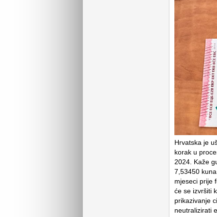
Hrvatska je u
korak u proce
2024. Kaže gu
7,53450 kuna 
mjeseci prije 
će se izvršiti
prikazivanje c
neutralizirati