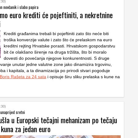
:30)
un novčanik i slabo papira
o euro krediti će pojeftiniti, a nekretnine
i
Krediti građanima trebali bi pojeftiniti zato što neće biti
troška konverzije valute i zato što će prelaskom na euro
kreditni rejting Hrvatske porasti. Hrvatskom gospodarstvu
bit će olakšano širenje na druga tržišta, što bi moralo
dovesti do povećanja njegove konkurentnosti. S druge
ovanje unutar jedne valutne zone jako dinamizira trgovinu,
roba i kapitala, a ta dinamizacija po prirodi stvari pogoduje
Boris Rašeta za 24 sata
i opisuje širu sliku prelaska s kune na
:30)
i unaprijed sretni
ušla u Europski tečajni mehanizam po tečaju
 kuna za jedan euro