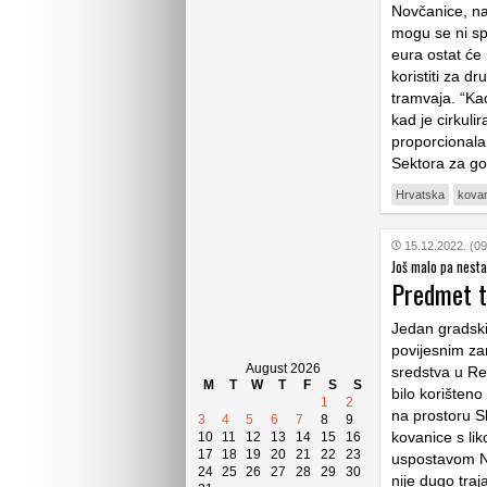
Novčanice, nai
mogu se ni sp
eura ostat će 
koristiti za dr
tramvaja. “Ka
kad je cirkuli
proporcionalan
Sektora za go
Hrvatska
kova
15.12.2022. (09
Još malo pa nesta
Predmet t
Jedan gradski
povijesnim za
August 2026
sredstva u Rep
M
T
W
T
F
S
S
bilo korišten
1
2
na prostoru Sl
3
4
5
6
7
8
9
kovanice s lik
10
11
12
13
14
15
16
17
18
19
20
21
22
23
uspostavom ND
24
25
26
27
28
29
30
nije dugo traj