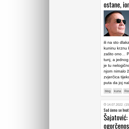
ostane, io
ili na sto dl
kuninu krznu 
zašto ono… Pa
tunj, a jednog
je tu nelogič
njom nimalo ža
zvjerčica tije
puta da joj n
blog
kuna
Ren
14.07.2022. (15
Sad ćemo se hvata
Šajatović:
ogorčenos