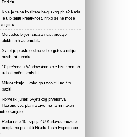
Dediću
Koja je tajna kvalitete belgijskog piva? Kada
je u pitanju kreativnost, nitko se ne može
i s njima
Mercedes bilježi snažan rast prodaje
električnih automobila
Svijet je prošle godine dobio gotovo milijun
novih milijunaša
10 prečaca u Windowsima koje biste odmah
trebali početi koristiti
Mikrozelenje – kako ga uzgojiti i na što
paziti
Norveški junak Svjetskog prvenstva
Haaland već planira život na farmi nakon
etne karijere
Rođeni ste 10. srpnja? U Karlovcu možete
besplatno posjetiti Nikola Tesla Experience
r