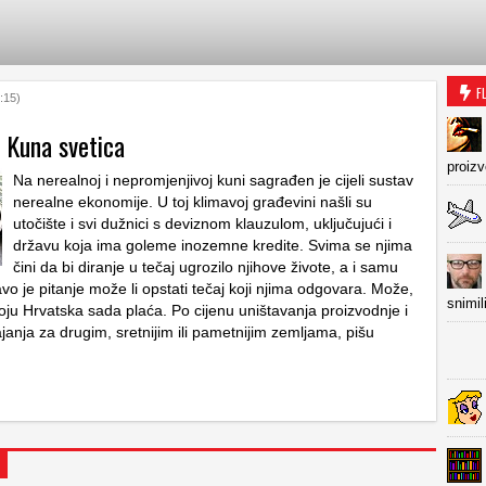
F
:15)
 Kuna svetica
proiz
Na nerealnoj i nepromjenjivoj kuni sagrađen je cijeli sustav
nerealne ekonomije. U toj klimavoj građevini našli su
utočište i svi dužnici s deviznom klauzulom, uključujući i
državu koja ima goleme inozemne kredite. Svima se njima
čini da bi diranje u tečaj ugrozilo njihove živote, a i samu
avo je pitanje može li opstati tečaj koji njima odgovara. Može,
snimil
koju Hrvatska sada plaća. Po cijenu uništavanja proizvodnje i
janja za drugim, sretnijim ili pametnijim zemljama, pišu