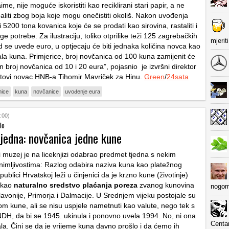
me, nije moguće iskoristiti kao reciklirani stari papir, a ne
aliti zbog boja koje mogu onečistiti okoliš. Nakon uvođenja
i 5200 tona kovanica koje će se prodati kao sirovina, rastaliti i
uge potrebe. Za ilustraciju, toliko otprilike teži 125 zagrebačkih
mjerit
d se uvede euro, u optjecaju će biti jednaka količina novca kao
rala kuna. Primjerice, broj novčanica od 100 kuna zamijenit će
 broj novčanica od 10 i 20 eura”, pojasnio je izvršni direktor
tovi novac HNB-a Tihomir Mavriček za Hinu.
Green
/
24sata
nice
kuna
novčanice
uvođenje eura
:00)
lo
jedna: novčanica jedne kune
 muzej je na liceknjizi odabrao predmet tjedna s nekim
nimljivostima:
Razlog odabira naziva kuna kao platežnog
ublici Hrvatskoj leži u činjenici da je krzno kune (životinje)
o kao
naturalno sredstvo plaćanja poreza
zvanog kunovina
nogom
avonije, Primorja i Dalmacije. U Srednjem vijeku postojale su
om kune, ali se nisu uspjele nametnuti kao valute, nego tek s
H, da bi se 1945. ukinula i ponovno uvela 1994. No, ni ona
Centa
ala. Čini se da je vrijeme kuna davno prošlo i da ćemo ih