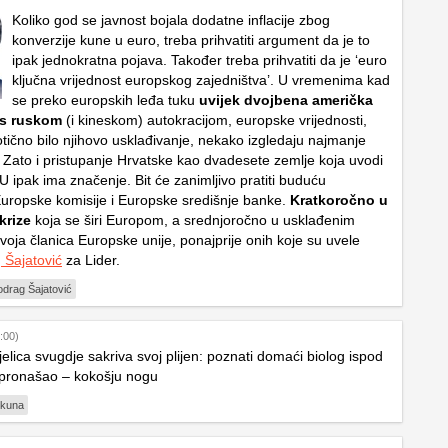
Koliko god se javnost bojala dodatne inflacije zbog
konverzije kune u euro, treba prihvatiti argument da je to
ipak jednokratna pojava. Također treba prihvatiti da je ‘euro
ključna vrijednost europskog zajedništva’. U vremenima kad
se preko europskih leđa tuku
uvijek dvojbena američka
 s ruskom
(i kineskom) autokracijom, europske vrijednosti,
otično bilo njihovo usklađivanje, nekako izgledaju najmanje
. Zato i pristupanje Hrvatske kao dvadesete zemlje koja uvodi
 ipak ima značenje. Bit će zanimljivo pratiti buduću
Europske komisije i Europske središnje banke.
Kratkoročno u
krize
koja se širi Europom, a srednjoročno u usklađenim
voja članica Europske unije, ponajprije onih koje su uvele
 Šajatović
za Lider.
odrag Šajatović
:00)
elica svugdje sakriva svoj plijen: poznati domaći biolog ispod
pronašao – kokošju nogu
kuna