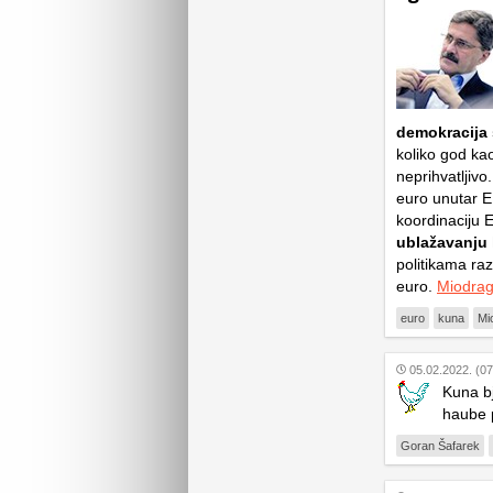
demokracija
koliko god ka
neprihvatljivo
euro unutar EU
koordinaciju 
ublažavanju 
politikama raz
euro.
Miodrag
euro
kuna
Mi
05.02.2022. (07
Kuna bj
haube 
Goran Šafarek