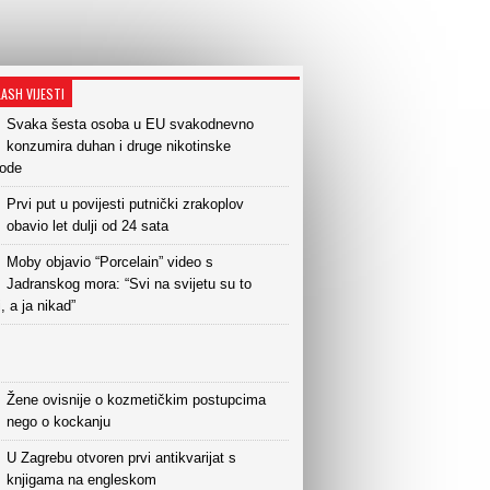
LASH VIJESTI
Svaka šesta osoba u EU svakodnevno
konzumira duhan i druge nikotinske
vode
Prvi put u povijesti putnički zrakoplov
obavio let dulji od 24 sata
Moby objavio “Porcelain” video s
Jadranskog mora: “Svi na svijetu su to
i, a ja nikad”
Žene ovisnije o kozmetičkim postupcima
nego o kockanju
U Zagrebu otvoren prvi antikvarijat s
knjigama na engleskom