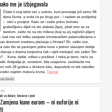
nako me je izbjegavala
Čitate li ovaj tekst već u subotu, kuni preostaje još samo 98
dana života, a onda će po drugi put – i nadam se posljednji
– otići u povijest. Kako se i zašto jednu šumsku
grabežljivicu dijeli na sto stabala (lipa), pitali smo se za
šankom, zašto ne na sto miševa (koji su joj najčešći plijen)
aka, kad nas već toliko zasipate izmotavačkim palamuđenjima o
kao drevnom sredstvu plaćanja u Hrvata? Eh, zašto ovo,
 zato što se parenjem jedne kune s jednim slavujem dobije
 slavuja s dvama tunjevima čak i cijeli medvjed, eto zašto! Što
no?… Kuna, dakle, odlazi u prošlost. I neka je tamo, neću za
liti. Antipatija je, uostalom, bila uzajamna: zaobilazila me
kom ovih 28 godina u širokom luku, dopustivši mi tek nekoliko
akratko osjetim mekoću krzna.
Tportal
ato Baretić
:00)
ti za dolare, švicarce i jene
 Zamjena kune eurom – ni euforije ni
ti