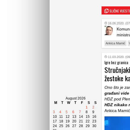
SLIČNE VIJESTI
16.06.2020. (07
Komunik
ministr
Ankica Mamić
11.03.2020. (09
Igre bez granica
Stručnjaki
žestoke k
Ono što je zan
građani vide
August 2026
HDZ pod Plenk
M
T
W
T
F
S
S
HDZ nikako n
1
2
Ankica Mami
3
4
5
6
7
8
9
10
11
12
13
14
15
16
17
18
19
20
21
22
23
24
25
26
27
28
29
30