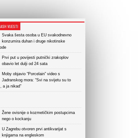
LASH VIJESTI
Svaka šesta osoba u EU svakodnevno
konzumira duhan i druge nikotinske
vode
Prvi put u povijesti putnički zrakoplov
obavio let dulji od 24 sata
Moby objavio “Porcelain” video s
Jadranskog mora: “Svi na svijetu su to
i, a ja nikad”
Žene ovisnije o kozmetičkim postupcima
nego o kockanju
U Zagrebu otvoren prvi antikvarijat s
knjigama na engleskom