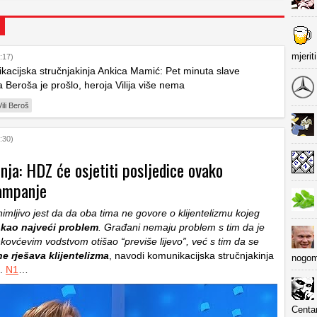
mjerit
:17)
acijska stručnjakinja Ankica Mamić: Pet minuta slave
a Beroša je prošlo, heroja Vilija više nema
Vili Beroš
:30)
nja: HDZ će osjetiti posljedice ovako
ampanje
imljivo jest da da oba tima ne govore o klijentelizmu kojeg
 kao najveći problem
. Građani nemaju problem s tim da je
ovćevim vodstvom otišao “previše lijevo”, već s tim da se
e rješava klijentelizma
, navodi komunikacijska stručnjakinja
nogom
ć.
N1
…
Centa