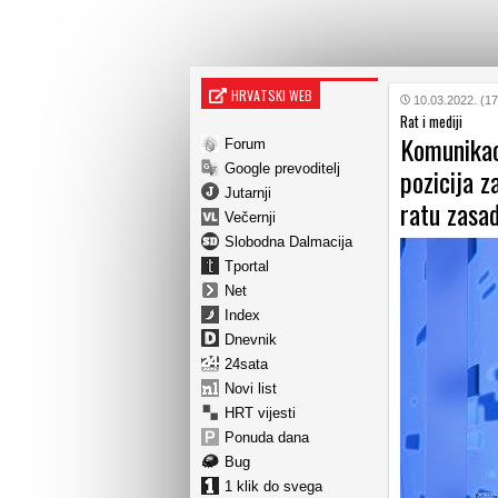
HRVATSKI WEB
10.03.2022. (17
Rat i mediji
Komunikaci
Forum
Google prevoditelj
pozicija 
Jutarnji
ratu zasad
Večernji
Slobodna Dalmacija
Tportal
Net
Index
Dnevnik
24sata
Novi list
HRT vijesti
Ponuda dana
Bug
1 klik do svega