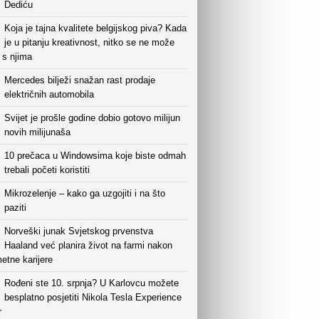
Dediću
Koja je tajna kvalitete belgijskog piva? Kada
je u pitanju kreativnost, nitko se ne može
i s njima
Mercedes bilježi snažan rast prodaje
električnih automobila
Svijet je prošle godine dobio gotovo milijun
novih milijunaša
10 prečaca u Windowsima koje biste odmah
trebali početi koristiti
Mikrozelenje – kako ga uzgojiti i na što
paziti
Norveški junak Svjetskog prvenstva
Haaland već planira život na farmi nakon
etne karijere
Rođeni ste 10. srpnja? U Karlovcu možete
besplatno posjetiti Nikola Tesla Experience
r