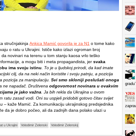
a stručnjakinja
Ankica Mamić govorila je za N1
o tome kako
avaju o ratu u Ukrajini. Ističe kako izlazi ogroman broj
e da novinari na terenu u tom stanju kaosa vrlo teško
nformacije, a mogu biti i meta propagandista, jer
svaka
obu ima svoju istinu
.
To je u ljudskoj prirodi, da kad imate
jski cilj, da na neki način koristite i svoju patnju, a pozicija
ča pozicija za manipulaciju.
Svi smo skloniji poslušati onoga
gradu’
 a ne napadač. Društvena
odgovornost novinara u ovakvim
acijama je jako važna
. Ja bih rekla da Ukrajina u ovom
atu zasad vodi. Oni su uspjeli pridobiti gotovo čitav svijet
nu
– kaže Mamić. Za komunikaciju ukrajinskog predsjednika
zapra
e da je dobro počeo, ali da zadnjih dana polako ulazi u
rat u Ukrajini
Volodimir Zelenski
Volodimir Zelenskij