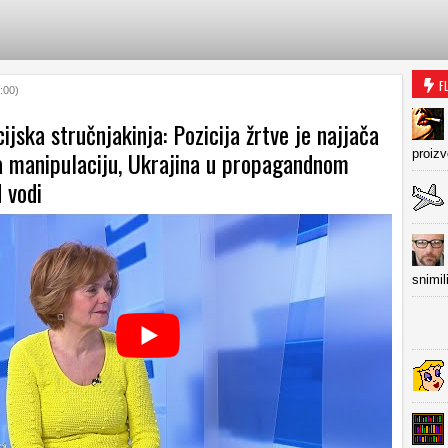
F
:00)
jska stručnjakinja: Pozicija žrtve je najjača
za manipulaciju, Ukrajina u propagandnom
proiz
 vodi
snimil