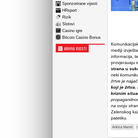
Sponzorirane vijesti
HRsport
Rizik
Slotovi
Casino igre
Bitcoin Casino Bonus
Komunikacijsk
ARHIVA VIJESTI
mediji izvješt
informacija, t
provjeravaju i
strana u suk
neki komunikaci
žrtve je najja
koji je žrtva
,
kriznim situ
propagandnom r
na svoju stra
Zelenskog kaž
patetiku.
Ankica Mamić