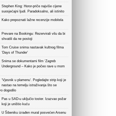
Stephen King: Horor-priče najviše cijene
suosjećajni ljudi. Paradoksalno, ali istinito
Kako prepoznati lažne recenzije mobitela
Prevare na Bookingu: Rezervirali vilu da bi
shvatili da ne postoji
Tom Cruise snima nastavak kultnog filma
‘Days of Thunder’
Snima se dokumentarni film ‘Zagreb
Underground – Kako je počeo rave u mom
‘Vjesnik u plamenu‘. Pogledajte strip koji je
nastao na temelju istraživanja što se
vo dogodilo
Pas u SAD-u uključio toster. Izazvao požar
koji je uništio kuću
U Šibeniku izrađen mural posvećen Arsenu