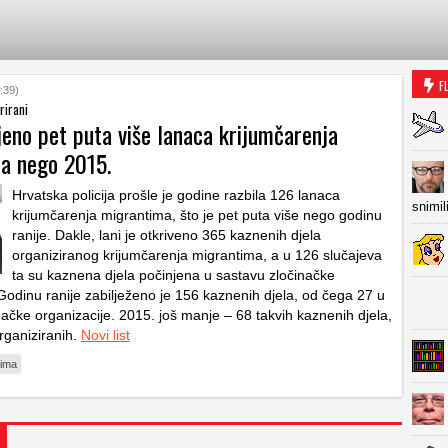
F
:39)
rirani
jeno pet puta više lanaca krijumčarenja
a nego 2015.
Hrvatska policija prošle je godine razbila 126 lanaca
snimil
krijumčarenja migrantima, što je pet puta više nego godinu
ranije. Dakle, lani je otkriveno 365 kaznenih djela
organiziranog krijumčarenja migrantima, a u 126 slučajeva
ta su kaznena djela počinjena u sastavu zločinačke
 Godinu ranije zabilježeno je 156 kaznenih djela, od čega 27 u
načke organizacije. 2015. još manje – 68 takvih kaznenih djela,
ganiziranih.
Novi list
dima