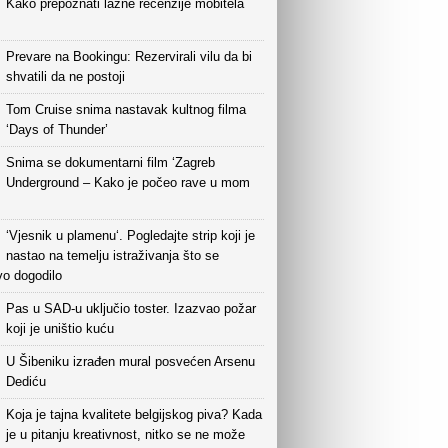
Kako prepoznati lažne recenzije mobitela
Prevare na Bookingu: Rezervirali vilu da bi
shvatili da ne postoji
Tom Cruise snima nastavak kultnog filma
‘Days of Thunder’
Snima se dokumentarni film ‘Zagreb
Underground – Kako je počeo rave u mom
‘Vjesnik u plamenu‘. Pogledajte strip koji je
nastao na temelju istraživanja što se
vo dogodilo
Pas u SAD-u uključio toster. Izazvao požar
koji je uništio kuću
U Šibeniku izrađen mural posvećen Arsenu
Dediću
Koja je tajna kvalitete belgijskog piva? Kada
je u pitanju kreativnost, nitko se ne može