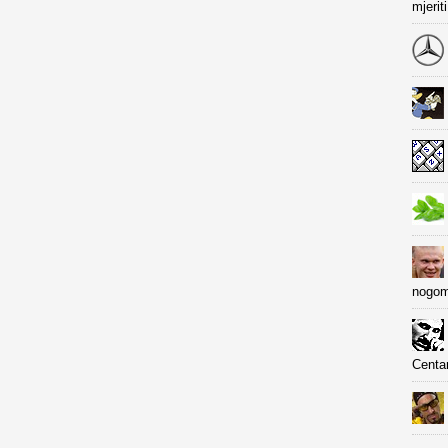
mjerit
nogom
Centa