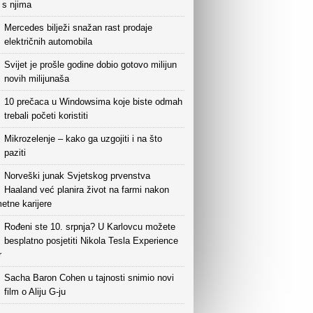
i s njima
Mercedes bilježi snažan rast prodaje
električnih automobila
Svijet je prošle godine dobio gotovo milijun
novih milijunaša
10 prečaca u Windowsima koje biste odmah
trebali početi koristiti
Mikrozelenje – kako ga uzgojiti i na što
paziti
Norveški junak Svjetskog prvenstva
Haaland već planira život na farmi nakon
etne karijere
Rođeni ste 10. srpnja? U Karlovcu možete
besplatno posjetiti Nikola Tesla Experience
r
Sacha Baron Cohen u tajnosti snimio novi
film o Aliju G-ju