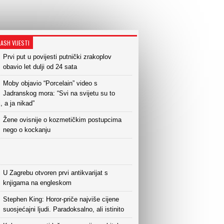
LASH VIJESTI
Prvi put u povijesti putnički zrakoplov
obavio let dulji od 24 sata
Moby objavio “Porcelain” video s
Jadranskog mora: “Svi na svijetu su to
i, a ja nikad”
Žene ovisnije o kozmetičkim postupcima
nego o kockanju
U Zagrebu otvoren prvi antikvarijat s
knjigama na engleskom
Stephen King: Horor-priče najviše cijene
suosjećajni ljudi. Paradoksalno, ali istinito