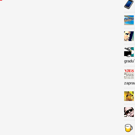
gradu’
zapra