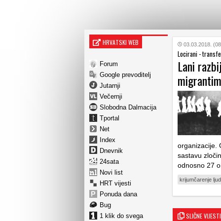
HRVATSKI WEB
03.03.2018. (08
Locirani - transfe
Lani razbi
Forum
Google prevoditelj
migrantim
Jutarnji
Večernji
Slobodna Dalmacija
Tportal
Net
Index
organizacije.
Dnevnik
sastavu zloči
24sata
odnosno 27 or
Novi list
krijumčarenje lju
HRT vijesti
Ponuda dana
Bug
SLIČNE VIJESTI
1 klik do svega