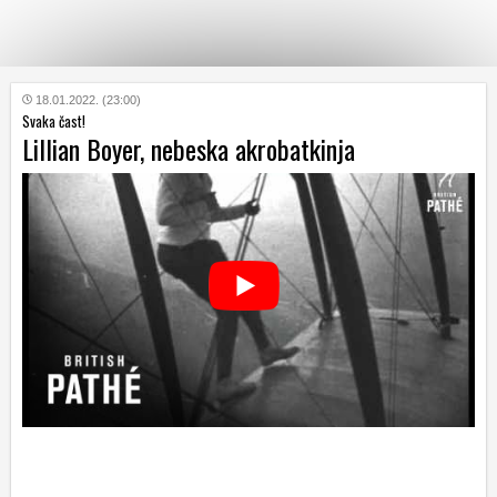
KATEGORIJE
18.01.2022. (23:00)
Svaka čast!
Lillian Boyer, nebeska akrobatkinja
HRVATSKI
WEB