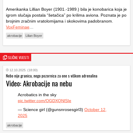
Amerikanka Lillian Boyer (1901.-1989.) bila je konobarica koja je
igrom slučaja postala “šetačica” po krilima aviona. Poznata je po
brojnim zračnim vratolomijama i skokovima padobranom.
VoxFeminae
…
akrobacije
Lilian Boyer
SLIČNE VIJESTI
12.10.2025. (18:00)
Nebo nije granica, nego pozornica za one s viškom adrenalina
Video: Akrobacije na nebu
Acrobatics in the sky
pic.twitter.com/OGDXQNlSIe
— Science girl (@gunsnrosesgirl3)
October 12,
2025
akrobacije