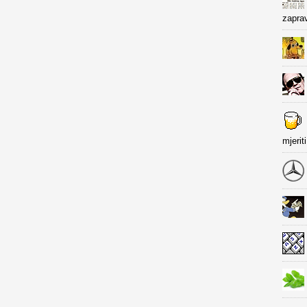
zapra
mjerit