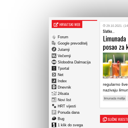
HRVATSKI WEB
29.10.2021. (14
Slatko...
Limunada m
Forum
Google prevoditelj
posao za 
Jutarnji
Večernji
Slobodna Dalmacija
Tportal
Net
Index
regularno šve
Dnevnik
nazivaju
limu
24sata
limunada mafija
Novi list
HRT vijesti
Ponuda dana
Bug
SLIČNE VIJESTI
1 klik do svega