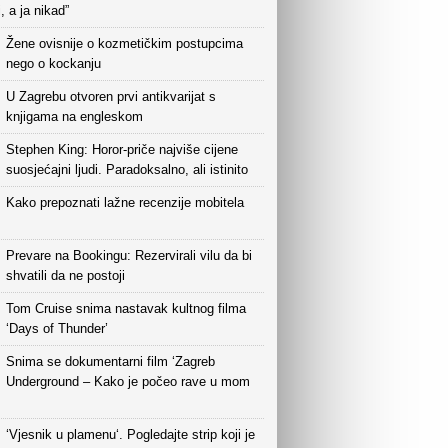
i, a ja nikad”
Žene ovisnije o kozmetičkim postupcima
nego o kockanju
U Zagrebu otvoren prvi antikvarijat s
knjigama na engleskom
Stephen King: Horor-priče najviše cijene
suosjećajni ljudi. Paradoksalno, ali istinito
Kako prepoznati lažne recenzije mobitela
Prevare na Bookingu: Rezervirali vilu da bi
shvatili da ne postoji
Tom Cruise snima nastavak kultnog filma
‘Days of Thunder’
Snima se dokumentarni film ‘Zagreb
Underground – Kako je počeo rave u mom
‘Vjesnik u plamenu‘. Pogledajte strip koji je