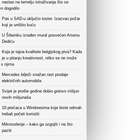
nastao na temelju istraživanja što se
vo dogodilo
Pas u SAD-u uključio toster. Izazvao požar
koji je uništio kuću
U Šibeniku izrađen mural posvećen Arsenu
Dediću
Koja je tajna kvalitete belgijskog piva? Kada
je u pitanju kreativnost, nitko se ne može
i s njima
Mercedes bilježi snažan rast prodaje
električnih automobila
Svijet je prošle godine dobio gotovo milijun
novih milijunaša
10 prečaca u Windowsima koje biste odmah
trebali početi koristiti
Mikrozelenje – kako ga uzgojiti i na što
paziti