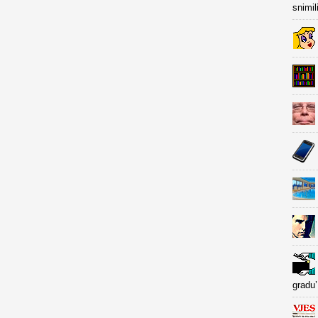
snimil
gradu’