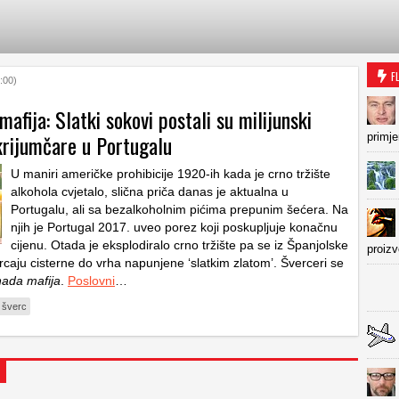
F
:00)
afija: Slatki sokovi postali su milijunski
krijumčare u Portugalu
primje
U maniri američke prohibicije 1920-ih kada je crno tržište
alkohola cvjetalo, slična priča danas je aktualna u
Portugalu, ali sa bezalkoholnim pićima prepunim šećera. Na
njih je Portugal 2017. uveo porez koji poskupljuje konačnu
cijenu. Otada je eksplodiralo crno tržište pa se iz Španjolske
proiz
rcaju cisterne do vrha napunjene ‘slatkim zlatom’. Šverceri se
nada mafija
.
Poslovni
…
šverc