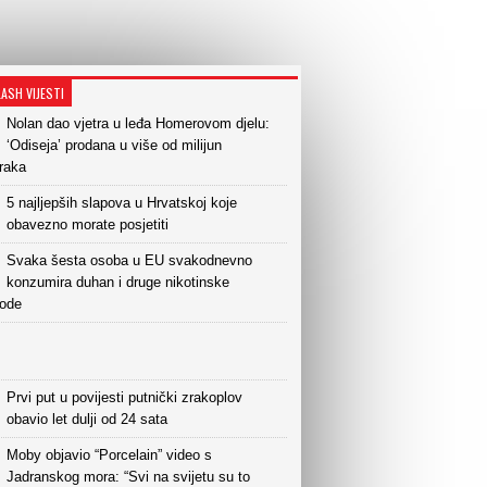
LASH VIJESTI
Nolan dao vjetra u leđa Homerovom djelu:
‘Odiseja’ prodana u više od milijun
raka
5 najljepših slapova u Hrvatskoj koje
obavezno morate posjetiti
Svaka šesta osoba u EU svakodnevno
konzumira duhan i druge nikotinske
vode
Prvi put u povijesti putnički zrakoplov
obavio let dulji od 24 sata
Moby objavio “Porcelain” video s
Jadranskog mora: “Svi na svijetu su to