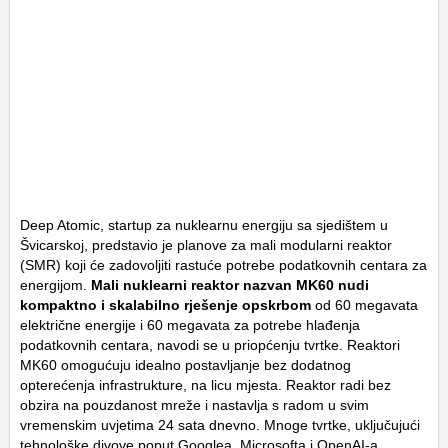
Deep Atomic, startup za nuklearnu energiju sa sjedištem u
Švicarskoj, predstavio je planove za mali modularni reaktor
(SMR) koji će zadovoljiti rastuće potrebe podatkovnih centara za
energijom.
Mali nuklearni reaktor nazvan MK60 nudi
kompaktno i skalabilno rješenje opskrbom
od 60 megavata
električne energije i 60 megavata za potrebe hlađenja
podatkovnih centara, navodi se u priopćenju tvrtke. Reaktori
MK60 omogućuju idealno postavljanje bez dodatnog
opterećenja infrastrukture, na licu mjesta. Reaktor radi bez
obzira na pouzdanost mreže i nastavlja s radom u svim
vremenskim uvjetima 24 sata dnevno. Mnoge tvrtke, uključujući
tehnološke divove poput Googlea, Microsofta i OpenAI-a,