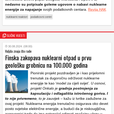
nedavno su potpisale goleme ugovore o nabavi nuklearne
energije za napajanje
svojih podatkovnih centara.
Revija HAK
nuklearni reaktori
podatkovni centri
SLIČNE VIJESTI
30.08.2024. (08:00)
Valjda znaju što rade
Finska zakopava nuklearni otpad u prvu
geološku grobnicu na 100.000 godina
Pionirski projekt pozdravljen je i kao prijelomni
trenutak za dugoročnu održivost nuklearne
energije te kao ‘model za cijeli svijet’.
U osnovi,
projekt Onkalo je
gradnja postrojenja za
kapsulaciju i odlagališta istrošenog goriva. I
to nije privremeno
, to je zauvijek –
kažu iz tvrtke zadužene za
ovaj projekt. Nuklearna energija trenutačno osigurava oko devet
posto svjetske električne energije, a budući da je niskougljična,
zagovornici tvrde da ima potencijal odigrati značajnu ulogu u