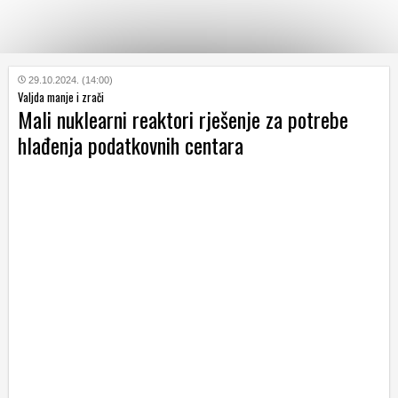
KATEGORIJE
29.10.2024. (14:00)
Valjda manje i zrači
Mali nuklearni reaktori rješenje za potrebe
HRVATSKI
hlađenja podatkovnih centara
WEB