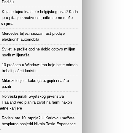
Dediću
Koja je tajna kvalitete belgijskog piva? Kada
je u pitanju kreativnost, nitko se ne može
i s njima
Mercedes bilježi snažan rast prodaje
električnih automobila
Svijet je prošle godine dobio gotovo milijun
novih milijunaša
10 prečaca u Windowsima koje biste odmah
trebali početi koristiti
Mikrozelenje – kako ga uzgojiti i na što
paziti
Norveški junak Svjetskog prvenstva
Haaland već planira život na farmi nakon
etne karijere
Rođeni ste 10. srpnja? U Karlovcu možete
besplatno posjetiti Nikola Tesla Experience
r