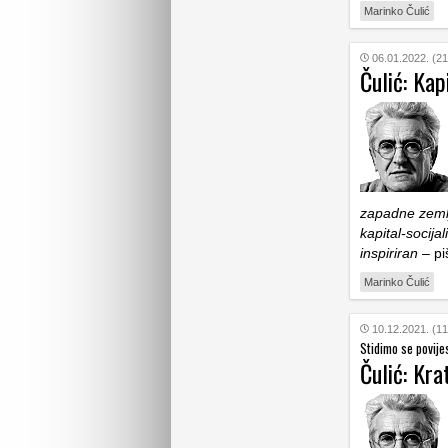
Marinko Čulić
06.01.2022. (21
Čulić: Kap
zapadne zemlj
kapital-socija
inspiriran
– pi
Marinko Čulić
10.12.2021. (11
Stidimo se povije
Čulić: Kr