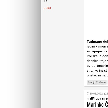
31
« Jul
Tuđmanu
dol
jedini kamen 
evropejac
i
a
Poljska, a do
desnice traje 
evroatlantski
stranke inzist
pristao ni na
Franjo Tuđman
10.03.2022. (23
PreNATOizirani sv
Marinko Ču