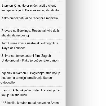
Stephen King: Horor-priče najviše cijene
suosjećajni ljudi. Paradoksalno, ali istinito
Kako prepoznati lažne recenzije mobitela
Prevare na Bookingu: Rezervirali vilu da bi
shvatili da ne postoji
Tom Cruise snima nastavak kultnog filma
‘Days of Thunder’
Snima se dokumentarni film ‘Zagreb
Underground – Kako je počeo rave u mom
‘Vjesnik u plamenu‘. Pogledajte strip koji je
nastao na temelju istraživanja što se
vo dogodilo
Pas u SAD-u uključio toster. Izazvao požar
koji je uništio kuću
U Šibeniku izrađen mural posvećen Arsenu