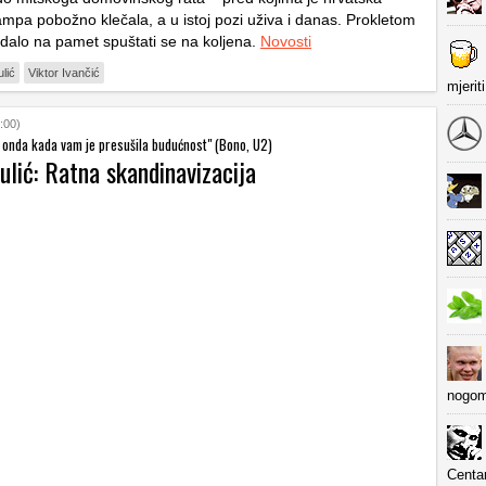
mpa pobožno klečala, a u istoj pozi uživa i danas. Prokletom
padalo na pamet spuštati se na koljena.
Novosti
lić
Viktor Ivančić
mjerit
:00)
t onda kada vam je presušila budućnost" (Bono, U2)
lić: Ratna skandinavizacija
nogom
Centa