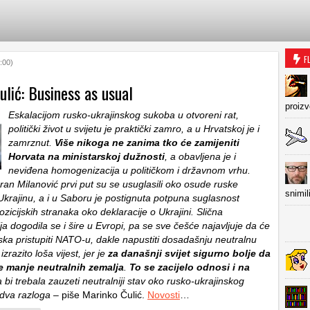
F
:00)
lić: Business as usual
proiz
Eskalacijom rusko-ukrajinskog sukoba u otvoreni rat,
politički život u svijetu je praktički zamro, a u Hrvatskoj je i
zamrznut.
Više nikoga ne zanima tko će zamijeniti
Horvata na ministarskoj dužnosti
, a obavljena je i
neviđena homogenizacija u političkom i državnom vrhu.
ran Milanović prvi put su se usuglasili oko osude ruske
snimil
 Ukrajinu, a i u Saboru je postignuta potpuna suglasnost
ozicijskih stranaka oko deklaracije o Ukrajini. Slična
a dogodila se i šire u Evropi, pa se sve češće najavljuje da će
ska pristupiti NATO-u, dakle napustiti dosadašnju neutralnu
 izrazito loša vijest, jer je
za današnji svijet sigurno bolje da
ne manje neutralnih zemalja
.
To se zacijelo odnosi i na
 bi trebala zauzeti neutralniji stav oko rusko-ukrajinskog
 dva razloga
– piše Marinko Čulić.
Novosti
…