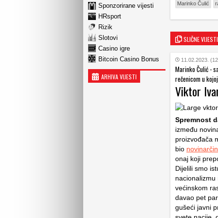
Marinko Čulić
r
Sponzorirane vijesti
HRsport
Rizik
Slotovi
SLIČNE VIJESTI
Casino igre
Bitcoin Casino Bonus
11.02.2023. (12
Marinko Čulić - s
ARHIVA VIJESTI
rečenicom u kojoj 
Viktor Iva
Spremnost da
između novina
proizvođača m
bio
novinarči
onaj koji prep
Dijelili smo 
nacionalizmu i
većinskom rasp
davao pet par
gušeći javni p
svete nacije,