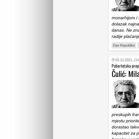
monarhijom i 
dolazak najna
danas. Ne zna
radije plaćan
Dan Republike
02.12.2021. (14
Pubertetska prep
Čulić: Mi
preskupih fra
mjestu priorit
dorastao takv
kapacitet za p