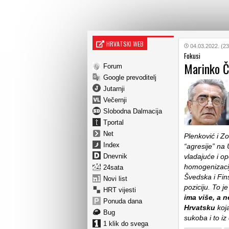
HRVATSKI WEB
04.03.2022. (23
Fokusi
Marinko Ču
Forum
Google prevoditelj
Jutarnji
Večernji
Slobodna Dalmacija
Tportal
Net
Plenković i Zo
Index
“agresije” na
Dnevnik
vladajuće i op
homogenizacij
24sata
Švedska i Fin
Novi list
poziciju. To je
HRT vijesti
ima više, a 
Ponuda dana
Hrvatsku
koja
Bug
sukoba i to iz
1 klik do svega