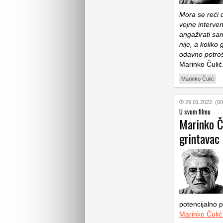
Mora se reći d
vojne interven
angažirati sa
nije, a koliko
odavno potroš
Marinko Čulić
Marinko Čulić
29.01.2022. (00
U svom filmu
Marinko Ču
grintavac
potencijalno 
Marinko Čulić