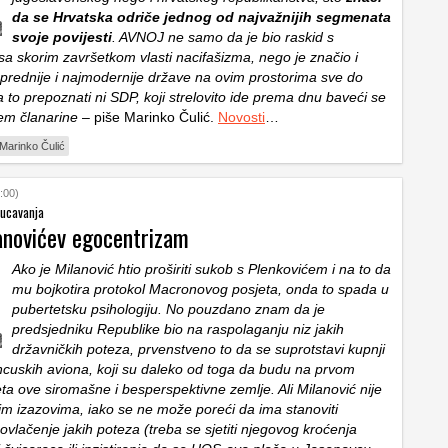
da se Hrvatska odriče jednog od najvažnijih segmenata
svoje povijesti
. AVNOJ ne samo da je bio raskid s
sa skorim završetkom vlasti nacifašizma, nego je značio i
prednije i najmodernije države na ovim prostorima sve do
 to prepoznati ni SDP, koji strelovito ide prema dnu baveći se
jem članarine
– piše Marinko Čulić.
Novosti
…
Marinko Čulić
:00)
ucavanja
lanovićev egocentrizam
Ako je Milanović htio proširiti sukob s Plenkovićem i na to da
mu bojkotira protokol Macronovog posjeta, onda to spada u
pubertetsku psihologiju. No pouzdano znam da je
predsjedniku Republike bio na raspolaganju niz jakih
državničkih poteza, prvenstveno to da se suprotstavi kupnji
ncuskih aviona, koji su daleko od toga da budu na prvom
eta ove siromašne i besperspektivne zemlje. Ali Milanović nije
im izazovima, iako se ne može poreći da ima stanoviti
ovlačenje jakih poteza (treba se sjetiti njegovog kroćenja