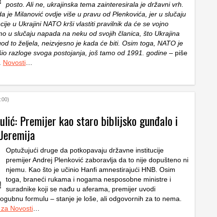
posto. Ali ne, ukrajinska tema zainteresirala je državni vrh.
a je Milanović ovdje više u pravu od Plenkovića, jer u slučaju
cije u Ukrajini NATO krši vlastiti pravilnik da će se vojno
mo u slučaju napada na neku od svojih članica, što Ukrajina
 god to željela, neizvjesno je kada će biti. Osim toga, NATO je
io razloge svoga postojanja, još tamo od 1991. godine
– piše
.
Novosti
…
:00)
lić: Premijer kao staro biblijsko gunđalo i
 Jeremija
Optužujući druge da potkopavaju državne institucije
premijer Andrej Plenković zaboravlja da to nije dopušteno ni
njemu. Kao što je učinio Hanfi amnestirajući HNB. Osim
toga, braneći rukama i nogama nesposobne ministre i
suradnike koji se nađu u aferama, premijer uvodi
pogubnu formulu – stanje je loše, ali odgovornih za to nema.
 za Novosti
…