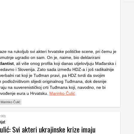
aze na rukoljub svi akteri hrvatske političke scene, pri čemu je
smutnje ugradio on sam. On je, naime, bio deklarirani
tlantist
, ali više onog profila koji danas utjelovljuju Mađarska i
nedavno i Slovenija. Zato sada između HDZ-a i još radikalnije
verbalni rat koji je Tuđman pravi, pa HDZ tvrdi da svojim
m podložništvom slijedi originalnog Tuđmana, dok desnije
iraju na suverenističkoj crti Tuđmana koji, navodno, ne bi
 uvođenje eura u Hrvatsku.
Marinko Čulić
Marinko Čulić
:00)
ijet
lić: Svi akteri ukrajinske krize imaju