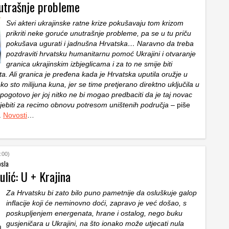
utrašnje probleme
Svi akteri ukrajinske ratne krize pokušavaju tom krizom
prikriti neke goruće unutrašnje probleme, pa se u tu priču
pokušava ugurati i jadnušna Hrvatska… Naravno da treba
pozdraviti hrvatsku humanitarnu pomoć Ukrajini i otvaranje
granica ukrajinskim izbjeglicama i za to ne smije biti
a. Ali granica je pređena kada je Hrvatska uputila oružje u
eko sto milijuna kuna, jer se time pretjerano direktno uključila u
, pogotovo jer joj nitko ne bi mogao predbaciti da je taj novac
rijebiti za recimo obnovu potresom uništenih područja
– piše
.
Novosti
…
:00)
osla
lić: U + Krajina
Za Hrvatsku bi zato bilo puno pametnije da osluškuje galop
inflacije koji će neminovno doći, zapravo je već došao, s
poskupljenjem energenata, hrane i ostalog, nego buku
gusjeničara u Ukrajini, na što ionako može utjecati nula