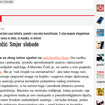
at u Ukrajini
:00)
avršeni spoj talenta, pameti i moralne konstitucije. S očaravajuće elegantnom
nema ni viška, ni manjka, ni milosti
nčić: Smjer slobode
 se zbog istine sjedne na
optuženičku klupu
čini razliku
ra i piskarala, između vjerodostojnih autora i takozvanih
gradu’
edijskih sadržaja. A Marinko Čulić je, ne samo u tom pogledu,
na
. Bio je “naš čovjek na osmatračnici”, ako tako mogu reći,
oznaje raspored snaga na bojištu i sugerira smjer djelovanja.
istu averziju prema temeljnim pošastima našeg vremena:
zapra
 kapitalizmu, a na osnovi toga i utvrđivali distancu prema
oloženju. Marinko na većinsko mišljenje, treba priznati, nije
a, pogotovo kada je ovo nastupalo u pseudoreligijskom ključu,
rostor fondom nedodirljivih svetinja – od kulta države, preko
 do mitskoga domovinskog rata – pred kojima je hrvatska