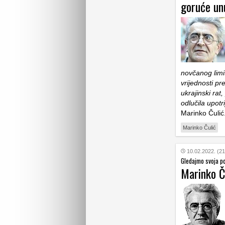
goruće un
novčanog limit
vrijednosti pr
ukrajinski rat
odlučila upot
Marinko Čulić
Marinko Čulić
10.02.2022. (21
Gledajmo svoja p
Marinko Ču