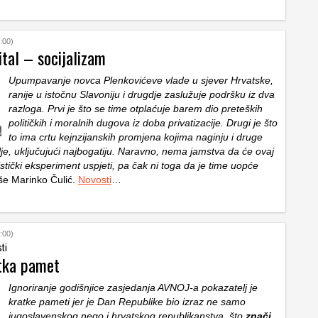
:00)
ital – socijalizam
Upumpavanje novca Plenkovićeve vlade u sjever Hrvatske,
ranije u istočnu Slavoniju i drugdje zaslužuje podršku iz dva
razloga. Prvi je što se time otplaćuje barem dio preteških
političkih i moralnih dugova iz doba privatizacije. Drugi je što
to ima crtu kejnzijanskih promjena kojima naginju i druge
e, uključujući najbogatiju. Naravno, nema jamstva da će ovaj
listički eksperiment uspjeti, pa čak ni toga da je time uopće
še Marinko Čulić.
Novosti
…
:00)
sti
atka pamet
Ignoriranje godišnjice zasjedanja AVNOJ-a pokazatelj je
kratke pameti jer je Dan Republike bio izraz ne samo
jugoslavenskog nego i hrvatskog republikanstva, što
znači