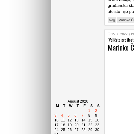
građanska šta
ateistu nije 
blog
Marinko Ču
15.05.2022. (19
"Veličate prošlos
Marinko Ču
August 2026
M
T
W
T
F
S
S
1
2
3
4
5
6
7
8
9
10
11
12
13
14
15
16
17
18
19
20
21
22
23
24
25
26
27
28
29
30