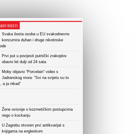
LASH VIJESTI
Svaka šesta osoba u EU svakodnevno
konzumira duhan i druge nikotinske
vode
Prvi put u povijesti putnički zrakoplov
obavio let dulji od 24 sata
Moby objavio “Porcelain” video s
Jadranskog mora: “Svi na svijetu su to
i, a ja nikad”
Žene ovisnije o kozmetičkim postupcima
nego o kockanju
U Zagrebu otvoren prvi antikvarijat s
knjigama na engleskom