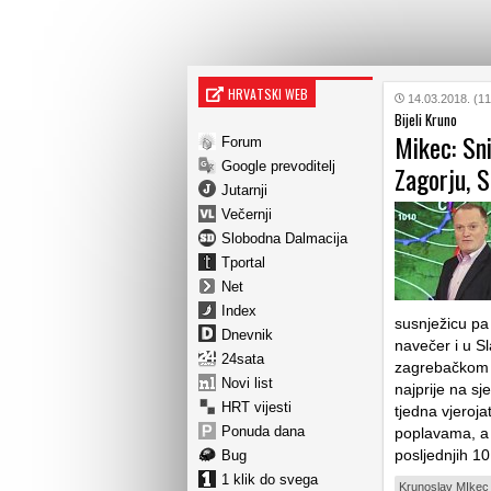
HRVATSKI WEB
14.03.2018. (11
Bijeli Kruno
Mikec: Sni
Forum
Google prevoditelj
Zagorju, S
Jutarnji
Večernji
Slobodna Dalmacija
Tportal
Net
Index
susnježicu pa 
Dnevnik
navečer i u Sl
24sata
zagrebačkom p
Novi list
najprije na s
HRT vijesti
tjedna vjerojat
Ponuda dana
poplavama, 
posljednjih 1
Bug
1 klik do svega
Krunoslav MIkec