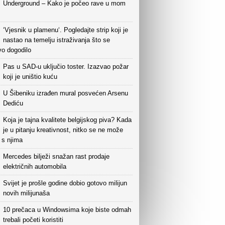
Underground – Kako je počeo rave u mom
‘Vjesnik u plamenu‘. Pogledajte strip koji je
nastao na temelju istraživanja što se
vo dogodilo
Pas u SAD-u uključio toster. Izazvao požar
koji je uništio kuću
U Šibeniku izrađen mural posvećen Arsenu
Dediću
Koja je tajna kvalitete belgijskog piva? Kada
je u pitanju kreativnost, nitko se ne može
i s njima
Mercedes bilježi snažan rast prodaje
električnih automobila
Svijet je prošle godine dobio gotovo milijun
novih milijunaša
10 prečaca u Windowsima koje biste odmah
trebali početi koristiti