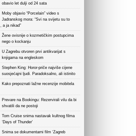
obavio let dulji od 24 sata
Moby objavio “Porcelain” video s
Jadranskog mora: “Svi na svijetu su to
i, a ja nikad”
Žene ovisnije o kozmetičkim postupcima
nego o kockanju
U Zagrebu otvoren prvi antikvarijat s
knjigama na engleskom
Stephen King: Horor-priče najviše cijene
suosjećajni ljudi. Paradoksalno, ali istinito
Kako prepoznati lažne recenzije mobitela
Prevare na Bookingu: Rezervirali vilu da bi
shvatili da ne postoji
Tom Cruise snima nastavak kultnog filma
‘Days of Thunder’
Snima se dokumentarni film ‘Zagreb