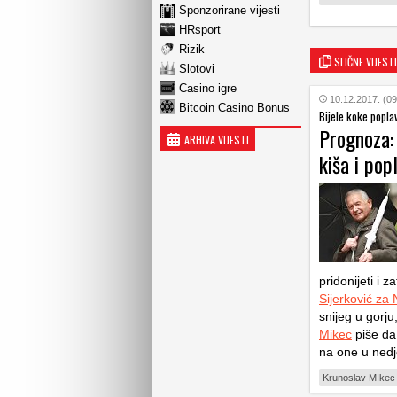
Sponzorirane vijesti
HRsport
Rizik
SLIČNE VIJESTI
Slotovi
Casino igre
10.12.2017. (09
Bitcoin Casino Bonus
Bijele koke poplav
Prognoza:
ARHIVA VIJESTI
kiša i pop
pridonijeti i 
Sijerković za
snijeg u gorju
Mikec
piše da
na one u nedje
Krunoslav MIkec