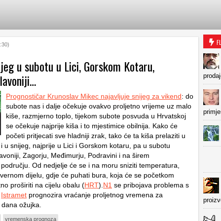
F
:30)
jeg u subotu u Lici, Gorskom Kotaru,
lavoniji…
prodaj
Prognostičar Krunoslav Mikec najavljuje snijeg za vikend
: do
subote nas i dalje očekuje ovakvo proljetno vrijeme uz malo
primje
kiše, razmjerno toplo, tijekom subote posvuda u Hrvatskoj
se očekuje najprije kiša i to mjestimice obilnija. Kako će
početi pritjecati sve hladniji zrak, tako će ta kiša prelaziti u
i u snijeg, najprije u Lici i Gorskom kotaru, pa u subotu
avoniji, Zagorju, Međimurju, Podravini i na širem
odručju. Od nedjelje će se i na moru sniziti temperatura,
jevernom dijelu, gdje će puhati bura, koja će se početkom
no proširiti na cijelu obalu (
HRT
).
N1
se pribojava problema s
a
Istramet
prognozira vraćanje proljetnog vremena za
proiz
0 dana ožujka.
vremenska prognoza