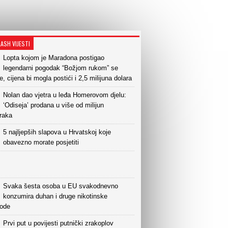
LASH VIJESTI
Lopta kojom je Maradona postigao
legendarni pogodak “Božjom rukom” se
e, cijena bi mogla postići i 2,5 milijuna dolara
Nolan dao vjetra u leđa Homerovom djelu:
‘Odiseja’ prodana u više od milijun
raka
5 najljepših slapova u Hrvatskoj koje
obavezno morate posjetiti
Svaka šesta osoba u EU svakodnevno
konzumira duhan i druge nikotinske
vode
Prvi put u povijesti putnički zrakoplov