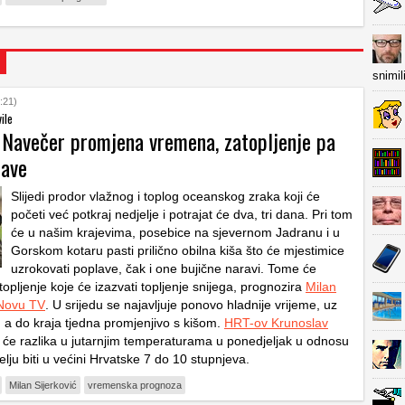
snimil
:21)
ile
 Navečer promjena vremena, zatopljenje pa
lave
Slijedi prodor vlažnog i toplog oceanskog zraka koji će
početi već potkraj nedjelje i potrajat će dva, tri dana. Pri tom
će u našim krajevima, posebice na sjevernom Jadranu i u
Gorskom kotaru pasti prilično obilna kiša što će mjestimice
uzrokovati poplave, čak i one bujične naravi. Tome će
zatopljenje koje će izazvati topljenje snijega, prognozira
Milan
 Novu TV
. U srijedu se najavljuje ponovo hladnije vrijeme, uz
, a do kraja tjedna promjenjivo s kišom.
HRT-ov Krunoslav
 će razlika u jutarnjim temperaturama u ponedjeljak u odnosu
lju biti u većini Hrvatske 7 do 10 stupnjeva.
Milan Sijerković
vremenska prognoza