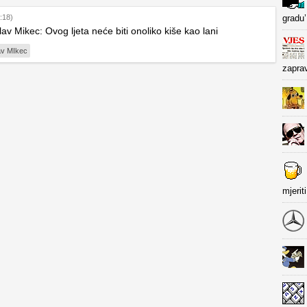
:18)
gradu’
av Mikec: Ovog ljeta neće biti onoliko kiše kao lani
av MIkec
zapra
mjerit