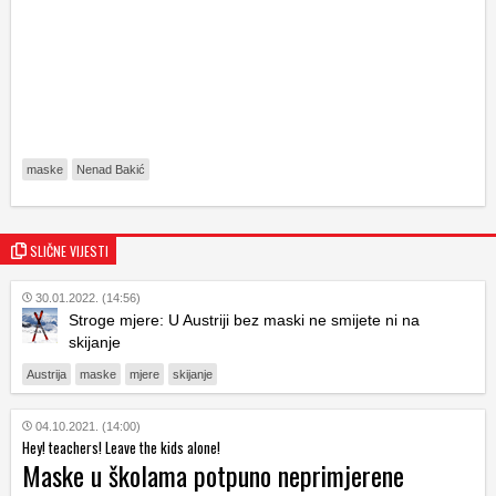
maske
Nenad Bakić
SLIČNE VIJESTI
30.01.2022. (14:56)
Stroge mjere: U Austriji bez maski ne smijete ni na
skijanje
Austrija
maske
mjere
skijanje
04.10.2021. (14:00)
Hey! teachers! Leave the kids alone!
Maske u školama potpuno neprimjerene