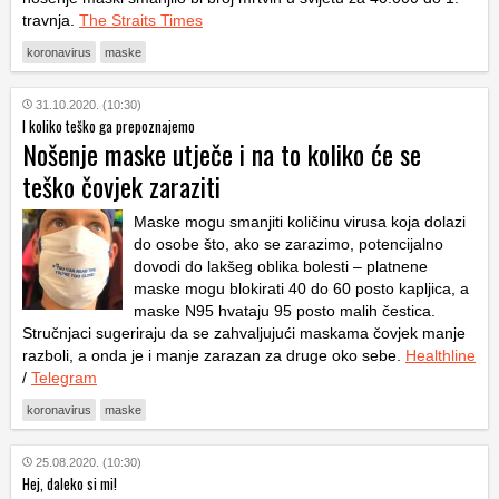
travnja.
The Straits Times
koronavirus
maske
31.10.2020. (10:30)
I koliko teško ga prepoznajemo
Nošenje maske utječe i na to koliko će se
teško čovjek zaraziti
Maske mogu smanjiti količinu virusa koja dolazi
do osobe što, ako se zarazimo, potencijalno
dovodi do lakšeg oblika bolesti – platnene
maske mogu blokirati 40 do 60 posto kapljica, a
maske N95 hvataju 95 posto malih čestica.
Stručnjaci sugeriraju da se zahvaljujući maskama čovjek manje
razboli, a onda je i manje zarazan za druge oko sebe.
Healthline
/
Telegram
koronavirus
maske
25.08.2020. (10:30)
Hej, daleko si mi!