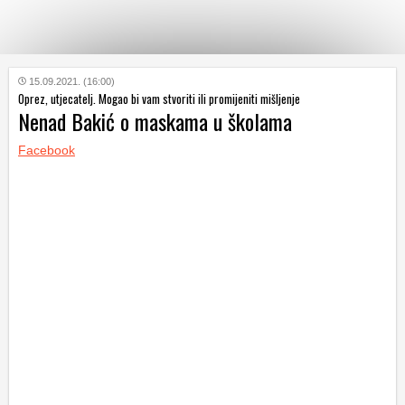
KATEGORIJE
15.09.2021. (16:00)
Oprez, utjecatelj. Mogao bi vam stvoriti ili promijeniti mišljenje
Nenad Bakić o maskama u školama
HRVATSKI
WEB
Facebook