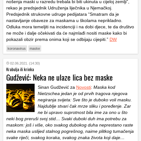
nošenja maski u razredu trebala bi biti ukinuta u cijeloj zemlji”,
rekao je predsjednik Udruženja liječnika u Njemačkoj.
Predsjednik strukovne udruge pedijatara “Smatram da je
nastavljanje obaveze za maskama u školama neprikladno.
Odluka mora temeljiti na incidenciji i na dobi djece, te da društvo
ne može i dalje očekivati da će najmlađi nositi maske kako bi
pokazali obzir prema onima koji se odbijaju cijepiti.”
DW
koronavirus
maske
02.06.2021. (14:30)
Krabulja ili krinka
Gudžević: Neka ne ulaze lica bez maske
Sinan Gudžević za
Novosti
:
Maska kod
Nietzschea jedan je od prvih tragova njegova
negiranja svijeta: Sve što je duboko voli masku.
Najdublje stvari čak mrze sliku i poređenje. Zar
ne bi upravo suprotnost bila ime za ono u što
neki bog preruši svoj stid… Svaki duboki duh ima potrebu za
maskom: još i više, oko svakog dubokog duha neprestano raste
neka maska uslijed stalnog pogrešnog, naime plitkog tumačenja
svake riječi, svakog koraka, svakog znaka života koji daje…