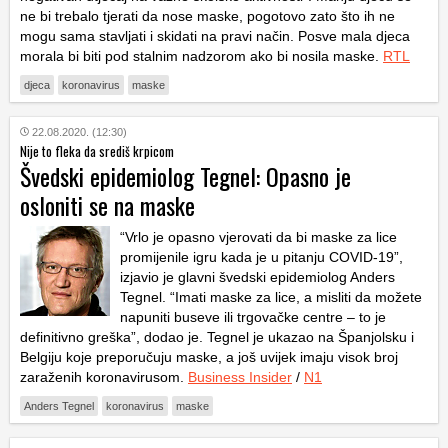
ne bi trebalo tjerati da nose maske, pogotovo zato što ih ne
mogu sama stavljati i skidati na pravi način. Posve mala djeca
morala bi biti pod stalnim nadzorom ako bi nosila maske.
RTL
djeca
koronavirus
maske
22.08.2020. (12:30)
Nije to fleka da središ krpicom
Švedski epidemiolog Tegnel: Opasno je
osloniti se na maske
“Vrlo je opasno vjerovati da bi maske za lice
promijenile igru kada je u pitanju COVID-19”,
izjavio je glavni švedski epidemiolog Anders
Tegnel. “Imati maske za lice, a misliti da možete
napuniti buseve ili trgovačke centre – to je
definitivno greška”, dodao je. Tegnel je ukazao na Španjolsku i
Belgiju koje preporučuju maske, a još uvijek imaju visok broj
zaraženih koronavirusom.
Business Insider
/
N1
Anders Tegnel
koronavirus
maske