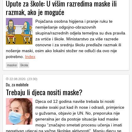
Upute za škole: U višim razredima maske ili
razmak, ako je moguće
Pojačana osobna higijena i pranje ruku te
nemiješanje odgojno-obrazovnih
skupina/razrednih odjela temeljna su dva pravila
za vrtiće i škole. Ministarstvo za više razrede
osnovne i za srednju školu predlaže razmak ili
nošenje maski, osim ako lokalni stožer ne odluči da ovo nije
potrebno.
Index
maske
škola
22.08.2020. (23:30)
Da, za mobitele
Trebaju li djeca nositi maske?
Djeca od 12 godina naviše trebala bi nositi
maske svaki put kad ih nose i odrasli, primjerice
u gužvama, objavio je UN. No, preporuka nije
generalna jer da postoje situacije kad maske
mogu “značajno smetati procesu učenja i imati
negativan utjecaj na važne školske aktivnosti”. Manju djecu se