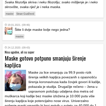
Svaka filozofija skriva i neku filozofiju; svako mišljenje je i neko
skrovište, svaka riječ je i neka maska.
maske
Sinan Gudžević
19.01.2021. (09:46)
Štite li dvije maske bolje nego jedna?
maske
24.12.2020. (09:43)
Nisu ugodne, ali su super
Maske gotovo potpuno smanjuju širenje
kapljica
Maske za lice smanjuju za 99,9 posto rizik
širenja velikih kapljica povezanih s opasnošću
širenja koronavirusa kada čovjek govori ili kašlje,
pokazala je studija. Drugačije rečeno – žena u
uspravnom položaju udaljena dva metra od
muškarca koji kašlje bez maske izložena je 10.000 puta više
širenju kapljica koje potencijalno nose virus. Univerzalno
nošenje maski smanjilo bi broj mrtvih u svijetu za 40.000 do 1.