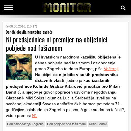
KATEGORIJE
08.05.2016. (16:17)
Bandić obavlja neugodne zadaće
Ni predsjednica ni premijer na obljetnici
HRVATSKI
pobjede nad fašizmom
WEB
U Hrvatskom narodnom kazalištu obilježena je
danas pobjeda nad fašizmom i oslobođenje
grada Zagreba te dana Europe, piše
Večernji
.
Na obljetnici
nije bilo visokih predstavnika
državnih vlasti
, jedino je
kao izaslanik
predsjednice Kolinde Grabar-Kitarović prisutan bio Milan
Bandić
, a njegov je govor popraćen uzvicima negodovanja.
Glazbenik Miki Solus i glumica Lucija Šerbedžija izveli su na
svečanoj akademiji Saveza antifašističkih boraca povodom 71.
godišnjice oslobođenja Zagreba pjesmu
A gdje su danas fašisti?
,
video prenosi
N1
.
Dan oslobođenja Zagreba
Dan pobjede nad fašizmom
Milan Bandić