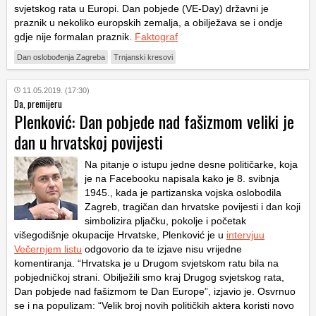
svjetskog rata u Europi. Dan pobjede (VE-Day) državni je
praznik u nekoliko europskih zemalja, a obilježava se i ondje
gdje nije formalan praznik.
Faktograf
Dan oslobođenja Zagreba
Trnjanski kresovi
11.05.2019. (17:30)
Da, premijeru
Plenković: Dan pobjede nad fašizmom veliki je
dan u hrvatskoj povijesti
Na pitanje o istupu jedne desne političarke, koja
je na Facebooku napisala kako je 8. svibnja
1945., kada je partizanska vojska oslobodila
Zagreb, tragičan dan hrvatske povijesti i dan koji
simbolizira pljačku, pokolje i početak
višegodišnje okupacije Hrvatske, Plenković je u
intervjuu
Večernjem listu
odgovorio da te izjave nisu vrijedne
komentiranja. “Hrvatska je u Drugom svjetskom ratu bila na
pobjedničkoj strani. Obilježili smo kraj Drugog svjetskog rata,
Dan pobjede nad fašizmom te Dan Europe”, izjavio je. Osvrnuo
se i na populizam: “Velik broj novih političkih aktera koristi novo