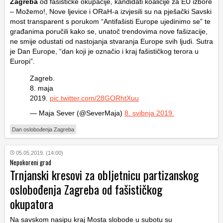
Zagreba
od fašističke okupacije, kandidati koalicije za EU izbore
– Možemo!, Nove ljevice i ORaH-a izvjesili su na pješački Savski
most transparent s porukom “Antifašisti Europe ujedinimo se” te
građanima poručili kako se, unatoč trendovima nove fašizacije,
ne smije odustati od nastojanja stvaranja Europe svih ljudi. Sutra
je Dan Europe, “dan koji je označio i kraj fašističkog terora u
Europi”.
Zagreb.
8. maja
2019.
pic.twitter.com/28GORhtXuu
— Maja Sever (@SeverMaja)
8. svibnja 2019.
Dan oslobođenja Zagreba
05.05.2019. (14:00)
Nepokoreni grad
Trnjanski kresovi za obljetnicu partizanskog
oslobođenja Zagreba od fašističkog
okupatora
Na savskom nasipu kraj Mosta slobode u subotu su