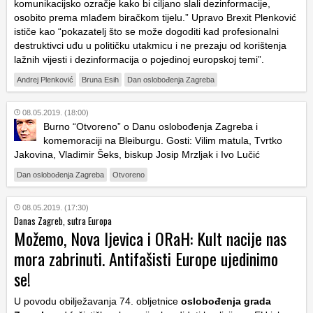
komunikacijsko ozračje kako bi ciljano slali dezinformacije,
osobito prema mlađem biračkom tijelu.” Upravo Brexit Plenković
ističe kao “pokazatelj što se može dogoditi kad profesionalni
destruktivci uđu u političku utakmicu i ne prezaju od korištenja
lažnih vijesti i dezinformacija o pojedinoj europskoj temi”.
Andrej Plenković
Bruna Esih
Dan oslobođenja Zagreba
08.05.2019. (18:00)
Burno “Otvoreno” o Danu oslobođenja Zagreba i
komemoraciji na Bleiburgu. Gosti: Vilim matula, Tvrtko
Jakovina, Vladimir Šeks, biskup Josip Mrzljak i Ivo Lučić
Dan oslobođenja Zagreba
Otvoreno
08.05.2019. (17:30)
Danas Zagreb, sutra Europa
Možemo, Nova ljevica i ORaH: Kult nacije nas
mora zabrinuti. Antifašisti Europe ujedinimo
se!
U povodu obilježavanja 74. obljetnice
oslobođenja grada