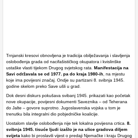
Trnjanski kresovi obnovljena je tradicija obilježavanja i slavljenja
oslobođenja grada od nacifašističkog okupatora i kvislinške
ustaške vlasti tijekom Drugog svjetskog rata.
Manifestacija na
Savi održavala se od 1977. pa do kraja 1980-ih
, na mjestu
koje ima povijesni značaj. Ondje su partizani 8. svibnja 1945.
godine skelom preko Save ušli u grad.
Dok desni diskurs pokušava svibanj 1945. prikazati kao početak
nove okupacije, povijesni dokumenti Saveznika – od Teherana
do Jalte – govore suprotno. Jugoslavenska vojska u tom je
trenutku bila integralni dio pobjedničke koalicije.
Uostalom slavlje oslobođenja nije tek lokalna povijesna crtica.
8.
svibnja 1945. tisuće ljudi izašlo je na ulice gradova diljem
svijeta
kako bi proslavili vijest o predaji Njemačke i kraju Drugog