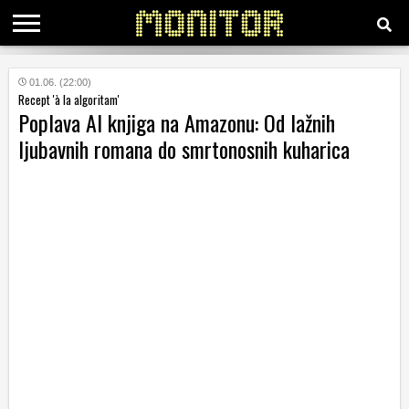
KATEGORIJE
01.06. (22:00)
Recept 'à la algoritam'
Poplava AI knjiga na Amazonu: Od lažnih
HRVATSKI
ljubavnih romana do smrtonosnih kuharica
WEB