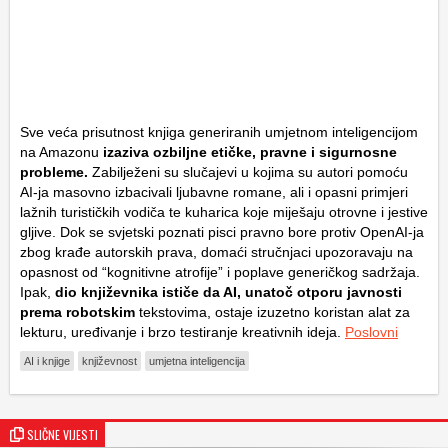
Sve veća prisutnost knjiga generiranih umjetnom inteligencijom
na Amazonu
izaziva ozbiljne etičke, pravne i sigurnosne
probleme.
Zabilježeni su slučajevi u kojima su autori pomoću
AI-ja masovno izbacivali ljubavne romane, ali i opasni primjeri
lažnih turističkih vodiča te kuharica koje miješaju otrovne i jestive
gljive. Dok se svjetski poznati pisci pravno bore protiv OpenAI-ja
zbog krađe autorskih prava, domaći stručnjaci upozoravaju na
opasnost od “kognitivne atrofije” i poplave generičkog sadržaja.
Ipak,
dio književnika ističe da AI, unatoč otporu javnosti
prema robotskim
tekstovima, ostaje izuzetno koristan alat za
lekturu, uređivanje i brzo testiranje kreativnih ideja.
Poslovni
AI i knjige
književnost
umjetna inteligencija
SLIČNE VIJESTI