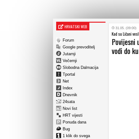
HRVATSKI WEB
31.05. (09:00)
Kad su Ličani ves
Povijesni
Forum
Google prevoditelj
vodi do ku
Jutarnji
Večernji
Slobodna Dalmacija
Tportal
Net
Index
Dnevnik
24sata
Novi list
HRT vijesti
Ponuda dana
Bug
1 klik do svega