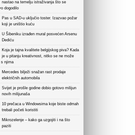
nastao na temelju istraživanja što se
vo dogodilo
Pas u SAD-u uključio toster. Izazvao požar
koji je uništio kuću
U Šibeniku izrađen mural posvećen Arsenu
Dediću
Koja je tajna kvalitete belgijskog piva? Kada
je u pitanju kreativnost, nitko se ne može
i s njima
Mercedes bilježi snažan rast prodaje
električnih automobila
Svijet je prošle godine dobio gotovo milijun
novih milijunaša
10 prečaca u Windowsima koje biste odmah
trebali početi koristiti
Mikrozelenje – kako ga uzgojiti i na što
paziti