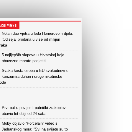
LASH VIJESTI
Nolan dao vjetra u leđa Homerovom djelu:
‘Odiseja’ prodana u više od milijun
raka
5 najljepših slapova u Hrvatskoj koje
obavezno morate posjetiti
Svaka šesta osoba u EU svakodnevno
konzumira duhan i druge nikotinske
vode
Prvi put u povijesti putnički zrakoplov
obavio let dulji od 24 sata
Moby objavio “Porcelain” video s
Jadranskog mora: “Svi na svijetu su to