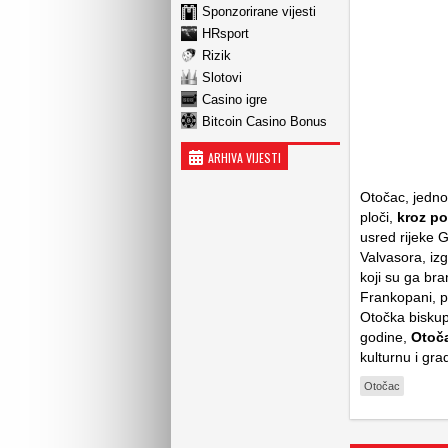
Sponzorirane vijesti
HRsport
Rizik
Slotovi
Casino igre
Bitcoin Casino Bonus
ARHIVA VIJESTI
Otočac, jedno
ploči,
kroz po
usred rijeke 
Valvasora, iz
koji su ga bra
Frankopani, p
Otočka biskup
godine,
Otoča
kulturnu i gra
Otočac