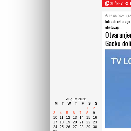
SLIČNE VIJESTI
16.08.2024. (12
Infrastruktura je
obećavaju...
Otvaranje
Gacku dol
August 2026
M
T
W
T
F
S
S
1
2
3
4
5
6
7
8
9
10
11
12
13
14
15
16
17
18
19
20
21
22
23
24
25
26
27
28
29
30