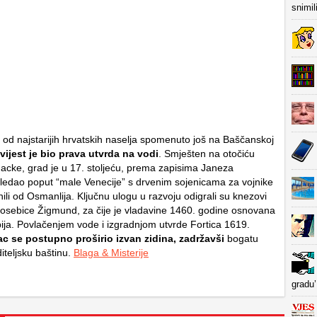
snimil
 od najstarijih hrvatskih naselja spomenuto još na Baščanskoj
vijest je bio prava utvrda na vodi
. Smješten na otočiću
Gacke, grad je u 17. stoljeću, prema zapisima Janeza
gledao poput “male Venecije” s drvenim sojenicama za vojnike
nili od Osmanlija. Ključnu ulogu u razvoju odigrali su knezovi
osebice Žigmund, za čije je vladavine 1460. godine osnovana
ija. Povlačenjem vode i izgradnjom utvrde Fortica 1619.
c se postupno proširio izvan zidina, zadržavši
bogatu
diteljsku baštinu.
Blaga & Misterije
gradu’