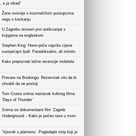
i, a ja nikad”
Žene ovisnije o kozmetičkim postupcima
nego o kockanju
U Zagrebu otvoren prvi antikvarijat s
knjigama na engleskom
Stephen King: Horor-priče najviše cijene
suosjećajni ljudi. Paradoksalno, ali istinito
Kako prepoznati lažne recenzije mobitela
Prevare na Bookingu: Rezervirali vilu da bi
shvatili da ne postoji
Tom Cruise snima nastavak kultnog filma
‘Days of Thunder’
Snima se dokumentarni film ‘Zagreb
Underground – Kako je počeo rave u mom
‘Vjesnik u plamenu‘. Pogledajte strip koji je