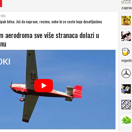
zapra
:00)
 ipak bitna. Još da naprave, recimo, neke brze ceste koje desetljećima
m aerodroma sve više stranaca dolazi u
inu
mjerit