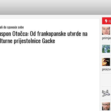
F
lali do spavaće sobe
 uspon Otočca: Od frankopanske utvrde na
lturne prijestolnice Gacke
primje
proiz