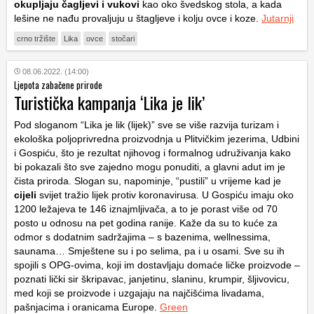
okupljaju čagljevi i vukovi
kao oko švedskog stola, a kada
lešine ne nađu provaljuju u štagljeve i kolju ovce i koze.
Jutarnji
crno tržište
Lika
ovce
stočari
08.06.2022. (14:00)
Ljepota zabačene prirode
Turistička kampanja ‘Lika je lik’
Pod sloganom “Lika je lik (lijek)” sve se više razvija turizam i
ekološka poljoprivredna proizvodnja u Plitvičkim jezerima, Udbini
i Gospiću, što je rezultat njihovog i formalnog udruživanja kako
bi pokazali što sve zajedno mogu ponuditi, a glavni adut im je
čista priroda. Slogan su, napominje, “pustili” u vrijeme kad je
cijeli
svijet tražio lijek protiv koronavirusa. U Gospiću imaju oko
1200 ležajeva te 146 iznajmljivača, a to je porast više od 70
posto u odnosu na pet godina ranije. Kaže da su to kuće za
odmor s dodatnim sadržajima – s bazenima, wellnessima,
saunama… Smještene su i po selima, pa i u osami. Sve su ih
spojili s OPG-ovima, koji im dostavljaju domaće ličke proizvode –
poznati lički sir škripavac, janjetinu, slaninu, krumpir, šljivovicu,
med koji se proizvode i uzgajaju na najčišćima livadama,
pašnjacima i oranicama Europe.
Green