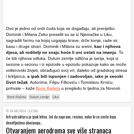
Ovo je jedno od onih čuda koja se događaju, ali prerijetko.
Dominik i Milana Zeko preselili su se iz Njemačke u Liku,
sagradili farmu na kojoj uzgajaju krave, drže konje, rade sir,
basu i druge stvari. Dominik i Milana su sretni,
kao i njihova
djeca, ali roditelji ne znaju hoće li oni ostati na imanju
. To
će biti njihova odluka. Dulum zemlje odlična je serija, koja iz
sezone u sezonu i iz epizode u epizodu pokazuje kako se može
volterovski živjeti, obrađujući svoj vrt, daleko od gradskog stresa
i krkljanca,
a ipak biti ispunjen i zadovoljan, iako je seoski
život težak
. Autorima, Filipu Filkoviću i Tomislavu Krniću,
pohvale – kaže
Boris Rašeta
u pregledu tv tjedna za Novosti.
Boris Rašeta
Dulum zemlje
Lika
16.08.2024. (12:00)
Infrastruktura je ipak bitna. Još da naprave, recimo, neke brze ceste koje
desetljećima obećavaju...
Otvaranjem aerodroma sve više stranaca