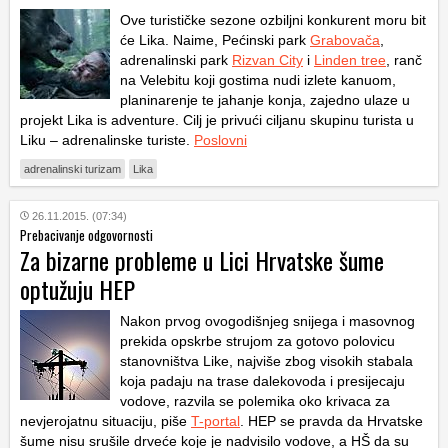
Ove turističke sezone ozbiljni konkurent moru bit
će Lika. Naime, Pećinski park
Grabovača
,
adrenalinski park
Rizvan City
i
Linden tree
, ranč
na Velebitu koji gostima nudi izlete kanuom,
planinarenje te jahanje konja, zajedno ulaze u
projekt
Lika is adventure
. Cilj je privući ciljanu skupinu turista u
Liku – adrenalinske turiste.
Poslovni
adrenalinski turizam
Lika
26.11.2015. (07:34)
Prebacivanje odgovornosti
Za bizarne probleme u Lici Hrvatske šume
optužuju HEP
Nakon prvog ovogodišnjeg snijega i masovnog
prekida opskrbe strujom za gotovo polovicu
stanovništva Like, najviše zbog visokih stabala
koja padaju na trase dalekovoda i presijecaju
vodove, razvila se polemika oko krivaca za
nevjerojatnu situaciju, piše
T-portal
. HEP se pravda da Hrvatske
šume nisu srušile drveće koje je nadvisilo vodove, a HŠ da su