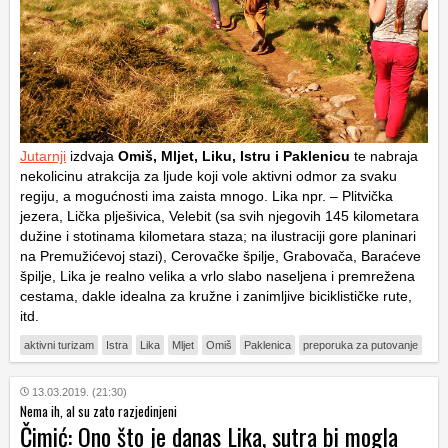
Jutarnji
izdvaja
Omiš, Mljet, Liku, Istru i Paklenicu
te nabraja
nekolicinu atrakcija za ljude koji vole aktivni odmor za svaku
regiju, a mogućnosti ima zaista mnogo. Lika npr. – Plitvička
jezera, Lička plješivica, Velebit (sa svih njegovih 145 kilometara
dužine i stotinama kilometara staza; na ilustraciji gore planinari
na Premužićevoj stazi), Cerovačke špilje, Grabovača, Baraćeve
špilje, Lika je realno velika a vrlo slabo naseljena i premrežena
cestama, dakle idealna za kružne i zanimljive biciklističke rute,
itd.
aktivni turizam
Istra
Lika
Mljet
Omiš
Paklenica
preporuka za putovanje
13.03.2019. (21:30)
Nema ih, al su zato razjedinjeni
Čimić: Ono što je danas Lika, sutra bi mogla