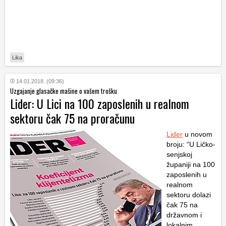
Lika
14.01.2018. (09:36)
Uzgajanje glasačke mašine o vašem trošku
Lider: U Lici na 100 zaposlenih u realnom
sektoru čak 75 na proračunu
Lider
u novom
broju: “U Ličko-
senjskoj
županiji na 100
zaposlenih u
realnom
sektoru dolazi
čak 75 na
državnom i
lokalnim