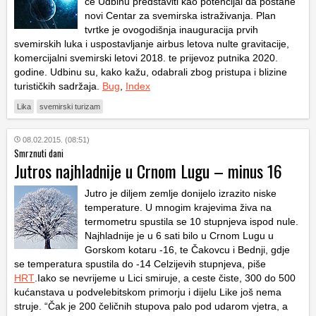
će Udbinu predstaviti kao potencijal da postane
novi Centar za svemirska istraživanja. Plan
tvrtke je ovogodišnja inauguracija prvih
svemirskih luka i uspostavljanje airbus letova nulte gravitacije,
komercijalni svemirski letovi 2018. te prijevoz putnika 2020.
godine. Udbinu su, kako kažu, odabrali zbog pristupa i blizine
turističkih sadržaja.
Bug
,
Index
Lika
svemirski turizam
08.02.2015. (08:51)
Smrznuti dani
Jutros najhladnije u Crnom Lugu – minus 16
Jutro je diljem zemlje donijelo izrazito niske
temperature. U mnogim krajevima živa na
termometru spustila se 10 stupnjeva ispod nule.
Najhladnije je u 6 sati bilo u Crnom Lugu u
Gorskom kotaru -16, te Čakovcu i Bednji, gdje
se temperatura spustila do -14 Celzijevih stupnjeva, piše
HRT
.Iako se nevrijeme u Lici smiruje, a ceste čiste, 300 do 500
kućanstava u podvelebitskom primorju i dijelu Like još nema
struje. “Čak je 200 čeličnih stupova palo pod udarom vjetra, a