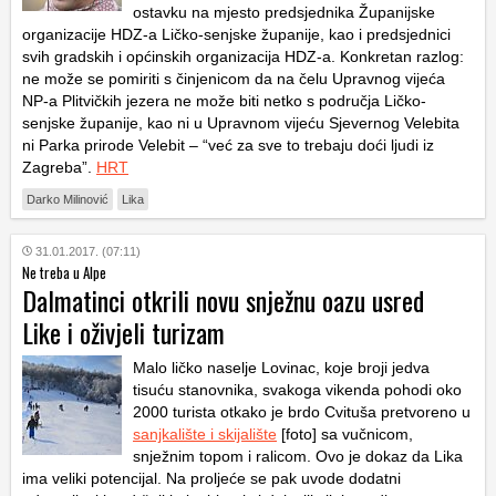
ostavku na mjesto predsjednika Županijske
organizacije HDZ-a Ličko-senjske županije, kao i predsjednici
svih gradskih i općinskih organizacija HDZ-a. Konkretan razlog:
ne može se pomiriti s činjenicom da na čelu Upravnog vijeća
NP-a Plitvičkih jezera ne može biti netko s područja Ličko-
senjske županije, kao ni u Upravnom vijeću Sjevernog Velebita
ni Parka prirode Velebit – “već za sve to trebaju doći ljudi iz
Zagreba”.
HRT
Darko Milinović
Lika
31.01.2017. (07:11)
Ne treba u Alpe
Dalmatinci otkrili novu snježnu oazu usred
Like i oživjeli turizam
Malo ličko naselje Lovinac, koje broji jedva
tisuću stanovnika, svakoga vikenda pohodi oko
2000 turista otkako je brdo Cvituša pretvoreno u
sanjkalište i skijalište
[foto] sa vučnicom,
snježnim topom i ralicom. Ovo je dokaz da Lika
ima veliki potencijal. Na proljeće se pak uvode dodatni