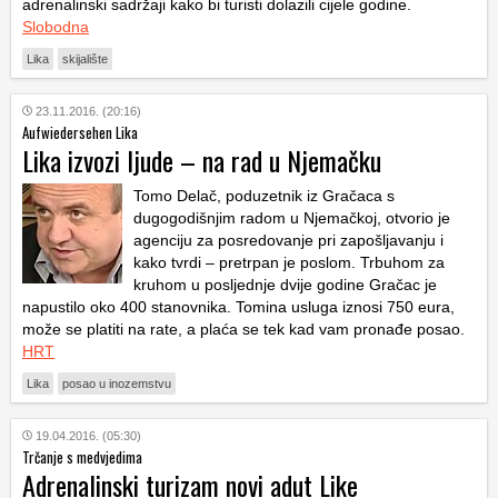
adrenalinski sadržaji kako bi turisti dolazili cijele godine.
Slobodna
Lika
skijalište
23.11.2016. (20:16)
Aufwiedersehen Lika
Lika izvozi ljude – na rad u Njemačku
Tomo Delač, poduzetnik iz Gračaca s
dugogodišnjim radom u Njemačkoj, otvorio je
agenciju za posredovanje pri zapošljavanju i
kako tvrdi – pretrpan je poslom. Trbuhom za
kruhom u posljednje dvije godine Gračac je
napustilo oko 400 stanovnika. Tomina usluga iznosi 750 eura,
može se platiti na rate, a plaća se tek kad vam pronađe posao.
HRT
Lika
posao u inozemstvu
19.04.2016. (05:30)
Trčanje s medvjedima
Adrenalinski turizam novi adut Like