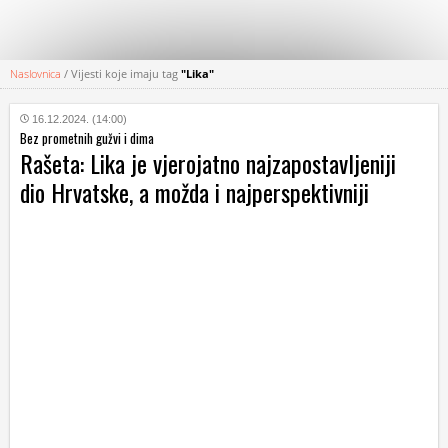
Naslovnica
/
Vijesti koje imaju tag
"Lika"
KATEGORIJE
16.12.2024. (14:00)
Bez prometnih gužvi i dima
HRVATSKI
Rašeta: Lika je vjerojatno najzapostavljeniji
WEB
dio Hrvatske, a možda i najperspektivniji