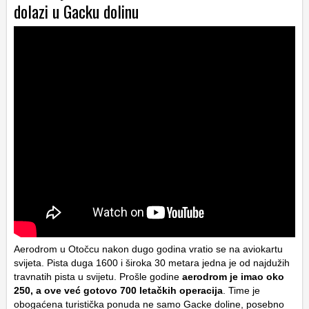
dolazi u Gacku dolinu
Aerodrom u Otočcu nakon dugo godina vratio se na aviokartu
svijeta. Pista duga 1600 i široka 30 metara jedna je od najdužih
travnatih pista u svijetu. Prošle godine
aerodrom je imao oko
250, a ove već gotovo 700 letačkih operacija
. Time je
obogaćena turistička ponuda ne samo Gacke doline, posebno