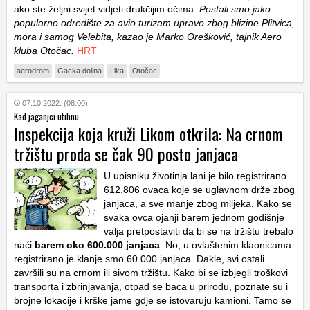
ako ste željni svijet vidjeti drukčijim očima
. Postali smo jako
popularno odredište za avio turizam upravo zbog blizine Plitvica,
mora i samog Velebita, kazao je Marko Orešković, tajnik Aero
kluba Otočac.
HRT
aerodrom
Gacka dolina
Lika
Otočac
07.10.2022. (08:00)
Kad jaganjci utihnu
Inspekcija koja kruži Likom otkrila: Na crnom
tržištu proda se čak 90 posto janjaca
U upisniku životinja lani je bilo registrirano
612.806 ovaca koje se uglavnom drže zbog
janjaca, a sve manje zbog mlijeka. Kako se
svaka ovca ojanji barem jednom godišnje
valja pretpostaviti da bi se na tržištu trebalo
naći
barem oko 600.000 janjaca
. No, u ovlaštenim klaonicama
registrirano je klanje smo 60.000 janjaca. Dakle, svi ostali
završili su na crnom ili sivom tržištu. Kako bi se izbjegli troškovi
transporta i zbrinjavanja, otpad se baca u prirodu, poznate su i
brojne lokacije i krške jame gdje se istovaruju kamioni. Tamo se