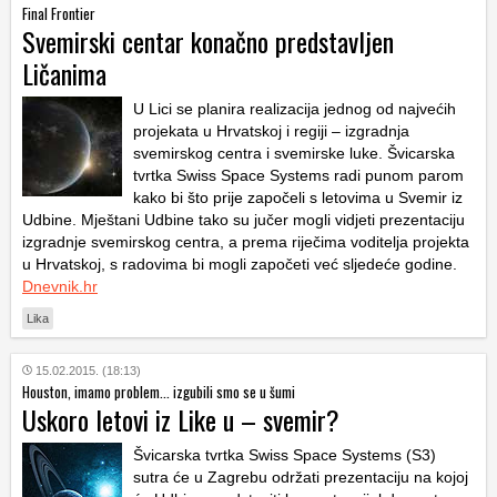
Final Frontier
Svemirski centar konačno predstavljen
Ličanima
U Lici se planira realizacija jednog od najvećih
projekata u Hrvatskoj i regiji – izgradnja
svemirskog centra i svemirske luke. Švicarska
tvrtka Swiss Space Systems radi punom parom
kako bi što prije započeli s letovima u Svemir iz
Udbine. Mještani Udbine tako su jučer mogli vidjeti prezentaciju
izgradnje svemirskog centra, a prema riječima voditelja projekta
u Hrvatskoj, s radovima bi mogli započeti već sljedeće godine.
Dnevnik.hr
Lika
15.02.2015. (18:13)
Houston, imamo problem... izgubili smo se u šumi
Uskoro letovi iz Like u – svemir?
Švicarska tvrtka Swiss Space Systems (S3)
sutra će u Zagrebu održati prezentaciju na kojoj