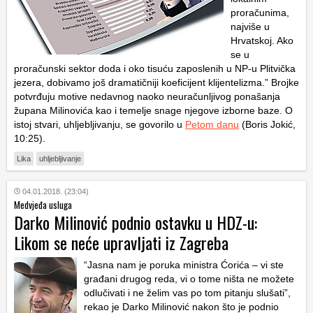
proračunima,
najviše u
Hrvatskoj. Ako
se u
proračunski sektor doda i oko tisuću zaposlenih u NP-u Plitvička
jezera, dobivamo još dramatičniji koeficijent klijentelizma.” Brojke
potvrđuju motive nedavnog naoko neuračunljivog ponašanja
župana Milinovića kao i temelje snage njegove izborne baze. O
istoj stvari, uhljebljivanju, se govorilo u
Petom danu
(Boris Jokić,
10:25).
Lika
uhljebljivanje
04.01.2018. (23:04)
Medvjeđa usluga
Darko Milinović podnio ostavku u HDZ-u:
Likom se neće upravljati iz Zagreba
“Jasna nam je poruka ministra Ćorića – vi ste
građani drugog reda, vi o tome ništa ne možete
odlučivati i ne želim vas po tom pitanju slušati”,
rekao je Darko Milinović nakon što je podnio