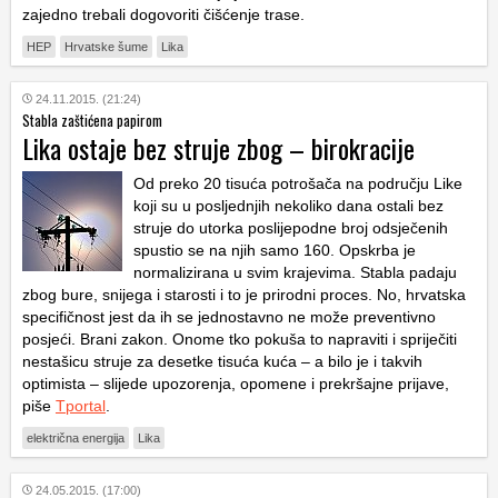
zajedno trebali dogovoriti čišćenje trase.
HEP
Hrvatske šume
Lika
24.11.2015. (21:24)
Stabla zaštićena papirom
Lika ostaje bez struje zbog – birokracije
Od preko 20 tisuća potrošača na području Like
koji su u posljednjih nekoliko dana ostali bez
struje do utorka poslijepodne broj odsječenih
spustio se na njih samo 160. Opskrba je
normalizirana u svim krajevima. Stabla padaju
zbog bure, snijega i starosti i to je prirodni proces. No, hrvatska
specifičnost jest da ih se jednostavno ne može preventivno
posjeći. Brani zakon. Onome tko pokuša to napraviti i spriječiti
nestašicu struje za desetke tisuća kuća – a bilo je i takvih
optimista – slijede upozorenja, opomene i prekršajne prijave,
piše
Tportal
.
električna energija
Lika
24.05.2015. (17:00)