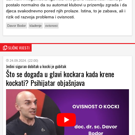
postalo normalno da su automat klubovi u prizemlju zgrada i da
djeca svakodnevno pored njih prolaze. Istina, to je zabava, ali i
rizik od razvoja problema i ovisnosti.
Davor Bodor
klađenje
ovisnost
SLIČNE VIJESTI
24.09.2024. (22:00)
Jedini siguran dobitak u kocki je gubitak
Što se događa u glavi kockara kada krene
kockati? Psihijatar objašnjava