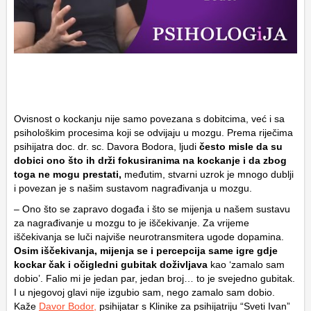
Ovisnost o kockanju nije samo povezana s dobitcima, već i sa
psihološkim procesima koji se odvijaju u mozgu. Prema riječima
psihijatra doc. dr. sc. Davora Bodora, ljudi
često misle da su
dobici ono što ih drži fokusiranima na kockanje i da zbog
toga ne mogu prestati,
međutim, stvarni uzrok je mnogo dublji
i povezan je s našim sustavom nagrađivanja u mozgu.
– Ono što se zapravo događa i što se mijenja u našem sustavu
za nagrađivanje u mozgu to je iščekivanje. Za vrijeme
iščekivanja se luči najviše neurotransmitera ugode dopamina.
Osim iščekivanja, mijenja se i percepcija same igre gdje
kockar čak i očigledni gubitak doživljava
kao ‘zamalo sam
dobio’. Falio mi je jedan par, jedan broj… to je svejedno gubitak.
I u njegovoj glavi nije izgubio sam, nego zamalo sam dobio.
Kaže
Davor Bodor,
psihijatar s Klinike za psihijatriju “Sveti Ivan”