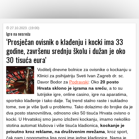
KATEGORIJE
27.10.2023. (19:00)
Igre na nesreću
‘Prosječan ovisnik o klađenju i kocki ima 33
HRVATSKI
godine, završenu srednju školu i dužan je oko
WEB
30 tisuća eura’
Voditelj dnevne bolnice za ovisnike o kockanju u
Klinici za psihijatriju Sveti Ivan Zagreb dr. sc.
Davor Bodor za
Podravski
: Oko
20 posto
Hrvata sklono je igrama na sreću
, a to su
lutrijske igre, online casino, igre na aparatima,
sportsko klađenje i tako dalje. Taj trend stalno raste i sukladno
tome, sve je više ljudi u problemu. Tako dolazimo do brojke da je
dva posto stanovništva, odnosno oko 50 tisuća Hrvata ovisno o
kocki. U Hrvatskoj smo javno izloženi kockanju, imamo nekoliko
stotina automat klubova i više tisuća kladionica,
kockanje je
prisutno kroz reklame, na društvenim mrežama
, kroz sport,
čak nam i nogometna liga nosi ime jedne kladionice. Nama je