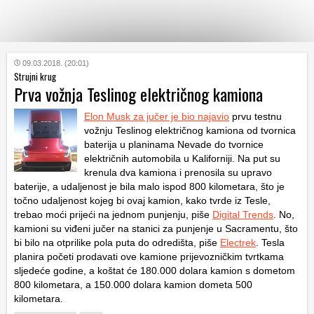
KATEGORIJE
09.03.2018. (20:01)
Strujni krug
Prva vožnja Teslinog električnog kamiona
HRVATSKI
WEB
Elon Musk za jučer je bio najavio
prvu testnu
vožnju Teslinog električnog kamiona od tvornica
baterija u planinama Nevade do tvornice
električnih automobila u Kaliforniji. Na put su
krenula dva kamiona i prenosila su upravo
baterije, a udaljenost je bila malo ispod 800 kilometara, što je
točno udaljenost kojeg bi ovaj kamion, kako tvrde iz Tesle,
trebao moći prijeći na jednom punjenju, piše
Digital Trends
. No,
kamioni su viđeni jučer na stanici za punjenje u Sacramentu, što
bi bilo na otprilike pola puta do odredišta, piše
Electrek
. Tesla
planira početi prodavati ove kamione prijevozničkim tvrtkama
sljedeće godine, a koštat će 180.000 dolara kamion s dometom
800 kilometara, a 150.000 dolara kamion dometa 500
kilometara.