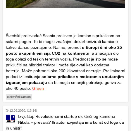
Švedski proizvođač Scania proizveo je kamion s prikolicom na
solarni pogon. To bi moglo značajno dekarbonizirati kamione
kakve danas poznajemo. Naime, promet
u Europi čini oko 25
posto ukupnih emisija CO2 na kontinentu
, a značajan dio
toga dolazi od teških teretnih vozila. Prednost je što se može
priključiti na hibridni traktor i može djelovati kao dodatna
baterija. Može pohraniti oko 200 kilovatsati energije. Preliminarni
podaci iz testiranja
solarne prikolice s motorom s unutarnjim
izgaranjem pokazuju
da bi mogla smanjiti potrošnju goriva za
oko 40 posto.
Green
električni kamion
12.09.2020. (13:14)
Izvještaj: Revolucionarni startup električnog kamiona
Nikola – prevara? Ili autor izvještaja ima korist od toga da
ih uništi?