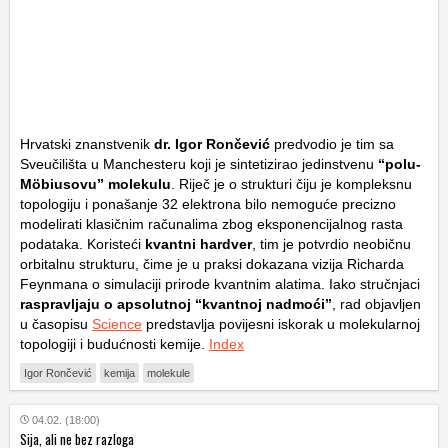
Hrvatski znanstvenik
dr. Igor Rončević
predvodio je tim sa
Sveučilišta u Manchesteru koji je sintetizirao jedinstvenu
“polu-
Möbiusovu” molekulu
. Riječ je o strukturi čiju je kompleksnu
topologiju i ponašanje 32 elektrona bilo nemoguće precizno
modelirati klasičnim računalima zbog eksponencijalnog rasta
podataka. Koristeći
kvantni hardver
, tim je potvrdio neobičnu
orbitalnu strukturu, čime je u praksi dokazana vizija Richarda
Feynmana o simulaciji prirode kvantnim alatima. Iako stručnjaci
raspravljaju o apsolutnoj “kvantnoj nadmoći”
, rad objavljen
u časopisu
Science
predstavlja povijesni iskorak u molekularnoj
topologiji i budućnosti kemije.
Index
Igor Rončević
kemija
molekule
04.02. (18:00)
Sija, ali ne bez razloga