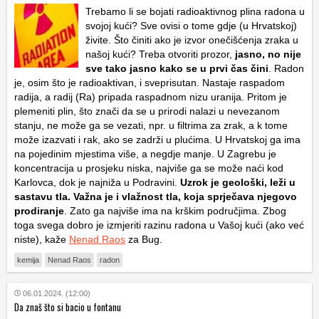
Trebamo li se bojati radioaktivnog plina radona u
svojoj kući? Sve ovisi o tome gdje (u Hrvatskoj)
živite. Što činiti ako je izvor onečišćenja zraka u
našoj kući? Treba otvoriti prozor,
jasno, no nije
sve tako jasno kako se u prvi čas čini
. Radon
je, osim što je radioaktivan, i sveprisutan. Nastaje raspadom
radija, a radij (Ra) pripada raspadnom nizu uranija. Pritom je
plemeniti plin, što znači da se u prirodi nalazi u nevezanom
stanju, ne može ga se vezati, npr. u filtrima za zrak, a k tome
može izazvati i rak, ako se zadrži u plućima. U Hrvatskoj ga ima
na pojedinim mjestima više, a negdje manje. U Zagrebu je
koncentracija u prosjeku niska, najviše ga se može naći kod
Karlovca, dok je najniža u Podravini.
Uzrok je geološki, leži u
sastavu tla. Važna je i vlažnost tla, koja sprječava njegovo
prodiranje
. Zato ga najviše ima na krškim područjima. Zbog
toga svega dobro je izmjeriti razinu radona u Vašoj kući (ako već
niste), kaže
Nenad Raos
za Bug.
kemija
Nenad Raos
radon
06.01.2024. (12:00)
Da znaš što si bacio u fontanu