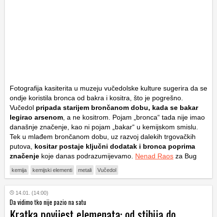
Fotografija kasiterita u muzeju vučedolske kulture sugerira da se
ondje koristila bronca od bakra i kositra, što je pogrešno.
Vučedol
pripada starijem brončanom dobu, kada se bakar
legirao arsenom
, a ne kositrom. Pojam „bronca“ tada nije imao
današnje značenje, kao ni pojam „bakar“ u kemijskom smislu.
Tek u mlađem brončanom dobu, uz razvoj dalekih trgovačkih
putova,
kositar postaje ključni dodatak i bronca poprima
značenje
koje danas podrazumijevamo.
Nenad Raos
za Bug
kemija
kemijski elementi
metali
Vučedol
14.01. (14:00)
Da vidimo tko nije pazio na satu
Kratka povijest elemenata: od stihija do