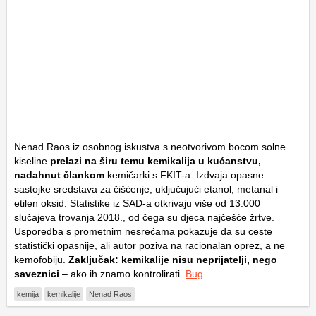
Nenad Raos iz osobnog iskustva s neotvorivom bocom solne
kiseline
prelazi na širu temu kemikalija u kućanstvu,
nadahnut člankom
kemičarki s FKIT-a. Izdvaja opasne
sastojke sredstava za čišćenje, uključujući etanol, metanal i
etilen oksid. Statistike iz SAD-a otkrivaju više od 13.000
slučajeva trovanja 2018., od čega su djeca najčešće žrtve.
Usporedba s prometnim nesrećama pokazuje da su ceste
statistički opasnije, ali autor poziva na racionalan oprez, a ne
kemofobiju.
Zaključak: kemikalije nisu neprijatelji, nego
saveznici
– ako ih znamo kontrolirati.
Bug
kemija
kemikalije
Nenad Raos