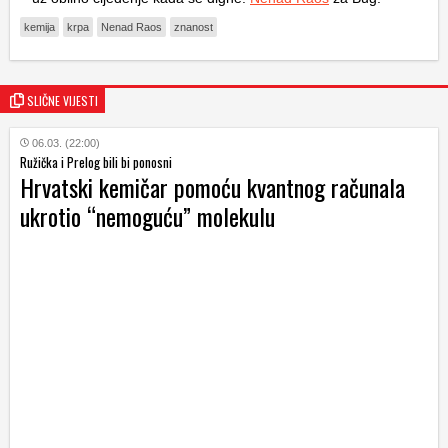
kemija
krpa
Nenad Raos
znanost
SLIČNE VIJESTI
06.03. (22:00)
Ružička i Prelog bili bi ponosni
Hrvatski kemičar pomoću kvantnog računala
ukrotio “nemoguću” molekulu