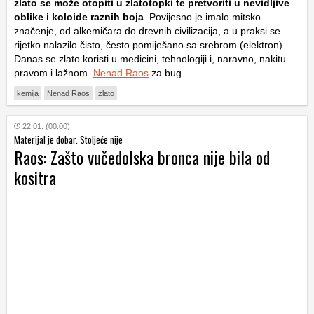
zlato se može otopiti u zlatotopki te pretvoriti u nevidljive
oblike i koloide raznih boja
. Povijesno je imalo mitsko
značenje, od alkemičara do drevnih civilizacija, a u praksi se
rijetko nalazilo čisto, često pomiješano sa srebrom (elektron).
Danas se zlato koristi u medicini, tehnologiji i, naravno, nakitu –
pravom i lažnom.
Nenad Raos
za bug
kemija
Nenad Raos
zlato
22.01. (00:00)
Materijal je dobar. Stoljeće nije
Raos: Zašto vučedolska bronca nije bila od
kositra