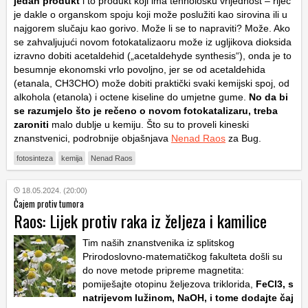
jedan produkt
i to produkt koji ima tehnološku vrijednost – riječ
je dakle o organskom spoju koji može poslužiti kao sirovina ili u
najgorem slučaju kao gorivo. Može li se to napraviti? Može. Ako
se zahvaljujući novom fotokatalizaoru može iz ugljikova dioksida
izravno dobiti acetaldehid („acetaldehyde synthesis“), onda je to
besumnje ekonomski vrlo povoljno, jer se od acetaldehida
(etanala, CH3CHO) može dobiti praktički svaki kemijski spoj, od
alkohola (etanola) i octene kiseline do umjetne gume.
No da bi
se razumjelo što je rečeno o novom fotokatalizaru, treba
zaroniti
malo dublje u kemiju. Što su to proveli kineski
znanstvenici, podrobnije objašnjava
Nenad Raos
za Bug.
fotosinteza
kemija
Nenad Raos
18.05.2024. (20:00)
Čajem protiv tumora
Raos: Lijek protiv raka iz željeza i kamilice
Tim naših znanstvenika iz splitskog
Prirodoslovno-matematičkog fakulteta došli su
do nove metode pripreme magnetita:
pomiješajte otopinu željezova triklorida,
FeCl3, s
natrijevom lužinom, NaOH, i tome dodajte čaj