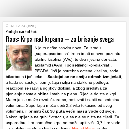
KATEGORIJE
16.01.2023. (10:00)
Probajte ovo kod kuće
Raos: Krpa nad krpama – za brisanje svega
HRVATSKI
WEB
Nije to nešto sasvim novo. Za izradu
„superapsorbensa“ treba imati odavno poznatu
akrilnu kiselina (AAc), te dva njezina derivata,
akrilamid (AAm) i poli(etilenglikol-diakrilat),
PEGDA. Još je potrebna octena kiselina, soda
bikarbona i još neke…
Sastojci se ne smiju odmah izmiješati
,
a kada se sastojci pomiješaju i izliju na staklenu podlogu,
reakcijom se razvija ugljikov dioksid, a zbog sredstva za
pjenjenje nastaje obilna i stabilna pjena. Riječ je doista o krpi.
Materijal se može rezati škarama, rastezati i sabiti na sedminu
volumena. Superkrpa može upiti 2,2 više tekućine od svog
volumena ili
primiti čak 30 puta veću masu vode
od svoje.
Nakon upijanja ne gubi čvrstoću, a sa nje se ništa ne cijedi. Za
usporedbu, litra pamučne krpe ne može upiti više 0,7 litre vode
– uz obilno cijeđenje kada se digne.
Nenad Raos
za Bug.