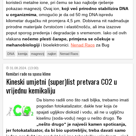
koristeći metalne ione, pri čemu se kao najbolje rješenje
pokazao magnezij. Ovaj ion,
koji već prirodno stabilizira DNA
u organizmima
, omogućio je da od 50 mg DNA ispredu
kilometar dugačku nit promjera 4,5 μm. Dobivena nit nadmašuje
prirodne materijale čvrstoćom i elastičnošću, ali ima izazove
poput sporog predenja i degradacije s vremenom. Iako od ovih
vlakana
nećemo plesti čarape, primjena se očekuje u
mehanobiologiji
i bioelektronici.
Nenad Raos
za Bug
DNA
kemija
magnezij
najlon
Nenad Raos
31.08.2024. (13:00)
Kemičari rade na spasu klime
Kineski umjetni (super)list pretvara CO2 u
vrijednu kemikaliju
Da bismo radili ono što radi biljka, trebamo imati
pogodan fotokatalizator, dakle tvar koja će
spajati ugljikov dioksid i vodu, ali ne u ugljičnu
kiselinu (soda-vodu) nego u nešto drugo.
To
„nešto drugo“ je najveći kamen spoticanja,
jer fotokatalizator, da bi bio upotrebljiv, treba davati samo