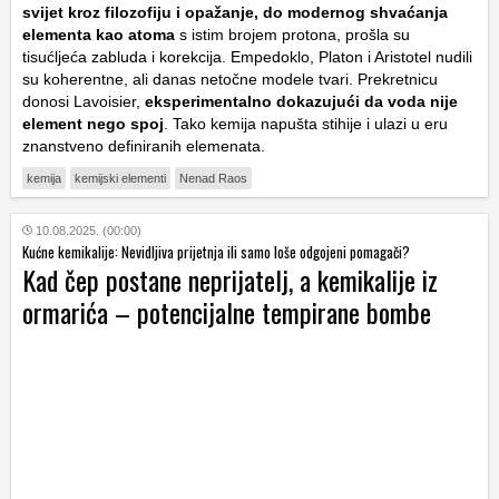
svijet kroz filozofiju i opažanje, do modernog shvaćanja
elementa kao atoma
s istim brojem protona, prošla su
tisućljeća zabluda i korekcija. Empedoklo, Platon i Aristotel nudili
su koherentne, ali danas netočne modele tvari. Prekretnicu
donosi Lavoisier,
eksperimentalno dokazujući da voda nije
element nego spoj
. Tako kemija napušta stihije i ulazi u eru
znanstveno definiranih elemenata.
kemija
kemijski elementi
Nenad Raos
10.08.2025. (00:00)
Kućne kemikalije: Nevidljiva prijetnja ili samo loše odgojeni pomagači?
Kad čep postane neprijatelj, a kemikalije iz
ormarića – potencijalne tempirane bombe