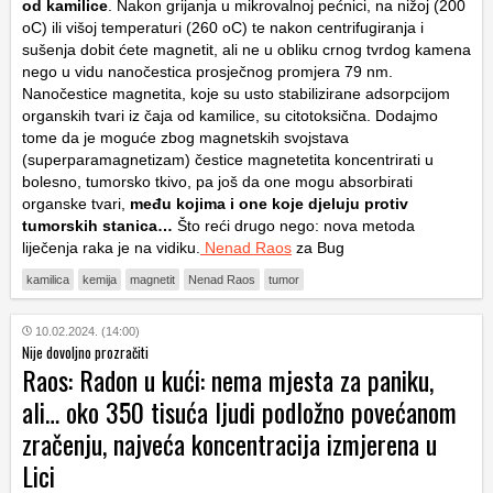
od kamilice
. Nakon grijanja u mikrovalnoj pećnici, na nižoj (200
oC) ili višoj temperaturi (260 oC) te nakon centrifugiranja i
sušenja dobit ćete magnetit, ali ne u obliku crnog tvrdog kamena
nego u vidu nanočestica prosječnog promjera 79 nm.
Nanočestice magnetita, koje su usto stabilizirane adsorpcijom
organskih tvari iz čaja od kamilice, su citotoksična. Dodajmo
tome da je moguće zbog magnetskih svojstava
(superparamagnetizam) čestice magnetetita koncentrirati u
bolesno, tumorsko tkivo, pa još da one mogu absorbirati
organske tvari,
među kojima i one koje djeluju protiv
tumorskih stanica…
Što reći drugo nego: nova metoda
liječenja raka je na vidiku.
Nenad Raos
za Bug
kamilica
kemija
magnetit
Nenad Raos
tumor
10.02.2024. (14:00)
Nije dovoljno prozračiti
Raos: Radon u kući: nema mjesta za paniku,
ali… oko 350 tisuća ljudi podložno povećanom
zračenju, najveća koncentracija izmjerena u
Lici