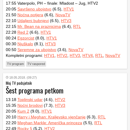
17:55 Vaterpolo, PH – finale: Mladost – Jug, HTV2
20:05
Savršeno ubojstvo
(6.5),
HTV1
21:50
Noćna potjera
(6.6),
NovaTV
22:10
Udaljeni bubnjevi
(6.5),
HTV3
22:15
Mr. Bean na praznicima
(6.4),
RTL
22:28
Red 2
(6.6),
HTV1
00:24
Egzorcist
(8.0),
HTV1
00:30
Njuškalo
(8.1),
HTV3
00:50
Spremne za ubojstvo
(3.6),
NovaTV
Kompletni programi:
HTV1
,
HTV2
,
HTV3
,
HTV4
,
RTL
,
NovaTV
TV program
TV raspored
18.05.2018. (09:27)
Moj TV podsjetnik
Šest programa petkom
13:18
Toplinski udar
(4.6),
HTV2
15:35
Noćni brodovi
(7.3),
HTV3
20:05
Kum 2
(9.0),
HTV1
20:10
Harry i Meghan: Kraljevsko vjenčanje
(6.3),
RTL
22:20
Meghan Markle: Američka princeza
(5.5),
RTL
22:49
Rocky 5
(5.2),
HTV2