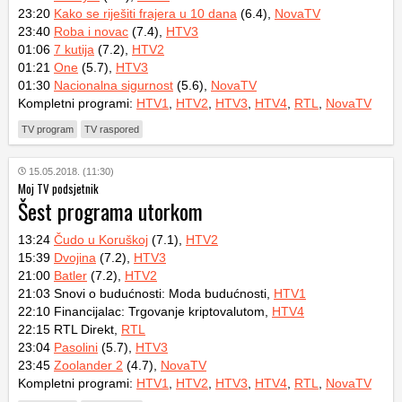
23:20
Kako se riješiti frajera u 10 dana
(6.4),
NovaTV
23:40
Roba i novac
(7.4),
HTV3
01:06
7 kutija
(7.2),
HTV2
01:21
One
(5.7),
HTV3
01:30
Nacionalna sigurnost
(5.6),
NovaTV
Kompletni programi:
HTV1
,
HTV2
,
HTV3
,
HTV4
,
RTL
,
NovaTV
TV program
TV raspored
15.05.2018. (11:30)
Moj TV podsjetnik
Šest programa utorkom
13:24
Čudo u Koruškoj
(7.1),
HTV2
15:39
Dvojina
(7.2),
HTV3
21:00
Batler
(7.2),
HTV2
21:03 Snovi o budućnosti: Moda budućnosti,
HTV1
22:10 Financijalac: Trgovanje kriptovalutom,
HTV4
22:15 RTL Direkt,
RTL
23:04
Pasolini
(5.7),
HTV3
23:45
Zoolander 2
(4.7),
NovaTV
Kompletni programi:
HTV1
,
HTV2
,
HTV3
,
HTV4
,
RTL
,
NovaTV