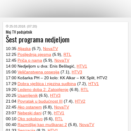
KATEGORIJE
25.03.2018. (07:20)
Moj TV podsjetnik
Šest programa nedjeljom
HRVATSKI
WEB
10:35
Aljaska
(5.7),
NovaTV
12:25
Posljednja pjesma
(5.9),
RTL
12:45
Priča o nama
(5.9),
NovaTV
14:00 Nedjeljom u dva: Enis Bešlagić,
HTV1
15:00
Veličanstvena opsesija
(7.1),
HTV3
17:00 Košarka PH – 20 kolo: KK Alkar – KK Split, HTV2
17:29
Dobra vještica i njezina sudbina
(7.2),
HTV1
19:20
Ledeno doba 2: Zatopljenje
(6.8),
RTL
20:25
Usamljenik
(6.5),
HTV3
21:04
Povratak u budućnost III
(7.4),
HTV2
22:45
Ako ostanem
(6.8),
NovaTV
23:07
Nebeski dani
(7.9),
HTV1
00:10
Oko sokolovo
(6.6),
RTL
00:40
Razmišljaj kao muškarac 2
(5.8),
NovaTV
01:33
Senzacija
(8.2),
HTV1