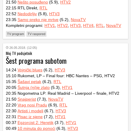
21:50
Nešto posuđeno
(5.9),
HTV2
22:15 RTL Direkt,
RTL
22:52
Nedodirljiv
(5.8),
HTV3
23:35
Samo preko nje mrtve
(5.2),
NovaTV
Kompletni programi:
HTV1
,
HTV2
,
HTV3
,
HTV4
,
RTL
,
NovaTV
TV program
TV raspored
26.05.2018. (12:05)
Moj TV podsjetnik
Šest programa subotom
14:24
Vojnički blues
(6.2),
HTV3
15:10 Rukomet, LP – Final four: HBC Nantes – PSG, HTV2
15:35
Šašavi petak
(6.2),
RTL
20:05
Šutnja (ni)je zlato
(5.3),
HTV1
20:35 Nogometna LP: Real Madrid – Liverpool – finale, HTV2
21:50
Snajperist
(7.3),
NovaTV
22:20
Vrag nosi Pradu
(6.9),
RTL
22:30
Artisti i modeli
(6.7),
HTV3
22:31
Pisac iz sjene
(7.2),
HTV1
00:37
Egzorcist 2: Heretik
(3.7),
HTV1
00:49
10 minuta do ponoći
(6.3),
HTV3