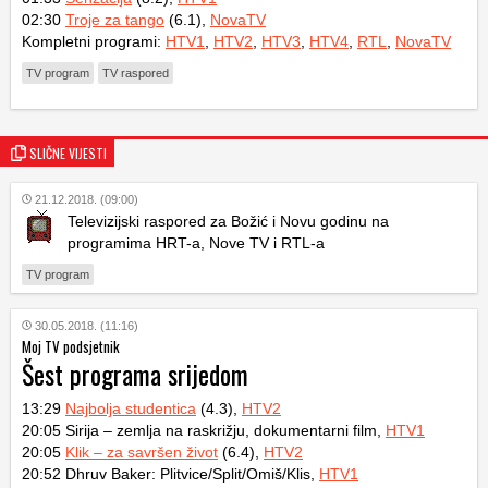
02:30
Troje za tango
(6.1),
NovaTV
Kompletni programi:
HTV1
,
HTV2
,
HTV3
,
HTV4
,
RTL
,
NovaTV
TV program
TV raspored
SLIČNE VIJESTI
21.12.2018. (09:00)
Televizijski raspored za Božić i Novu godinu na
programima HRT-a, Nove TV i RTL-a
TV program
30.05.2018. (11:16)
Moj TV podsjetnik
Šest programa srijedom
13:29
Najbolja studentica
(4.3),
HTV2
20:05 Sirija – zemlja na raskrižju, dokumentarni film,
HTV1
20:05
Klik – za savršen život
(6.4),
HTV2
20:52 Dhruv Baker: Plitvice/Split/Omiš/Klis,
HTV1