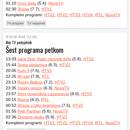
01:10
Crno zlato
(5.4),
NovaTV
02:30
Shane
(7.7),
HTV1
Kompletni programi:
HTV1
,
HTV2
,
HTV3
,
HTV4
,
RTL
,
NovaTV
TV program
TV raspored
25.05.2018. (11:02)
Moj TV podsjetnik
Šest programa petkom
13:33
Jane Doe: Kako otpustiti šefa
(5.8),
HTV2
15:44
Sveta obilaznica
(6.3),
HTV3
20:05
Kum 3
(7.6),
HTV1
22:25
96 sati
(7.8),
RTL
23:13
Rocky Balboa
(7.2),
HTV2
23:35
Totalni opoziv
(6.3),
NovaTV
23:57
Smrt gospodina Lazarescua
(8.0),
HTV3
00:15
Mama
(6.2),
RTL
00:52
Strava u Ulici brijestova
(7.5),
HTV2
01:55
Pink Panther
(5.6),
NovaTV
02:36
Zbogom jeziku
(5.9),
HTV3
Kompletni programi:
HTV1
,
HTV2
,
HTV3
,
HTV4
,
RTL
,
NovaTV