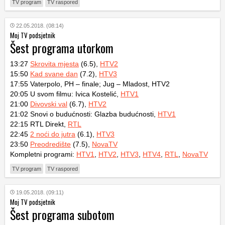
TV program
TV raspored
22.05.2018. (08:14)
Moj TV podsjetnik
Šest programa utorkom
13:27
Skrovita mjesta
(6.5),
HTV2
15:50
Kad svane dan
(7.2),
HTV3
17:55 Vaterpolo, PH – finale; Jug – Mladost, HTV2
20:05 U svom filmu: Ivica Kostelić,
HTV1
21:00
Divovski val
(6.7),
HTV2
21:02 Snovi o budućnosti: Glazba budućnosti,
HTV1
22:15 RTL Direkt,
RTL
22:45
2 noći do jutra
(6.1),
HTV3
23:50
Preodredište
(7.5),
NovaTV
Kompletni programi:
HTV1
,
HTV2
,
HTV3
,
HTV4
,
RTL
,
NovaTV
TV program
TV raspored
19.05.2018. (09:11)
Moj TV podsjetnik
Šest programa subotom