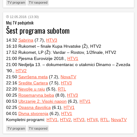
TV program
TV raspored
12.05.2018. (13:30)
Moj TV podsjetnik
Šest programa subotom
14:32
Sabrina
(7.7),
HTV3
16:10 Rukomet – finale Kupa Hrvatske (Ž), HTV2
17.52 Rukomet, LP (Ž): Vardar – Rostov, 1/2finale, HTV2
21:00 Pjesma Eurovizije 2018.,
HTV1
21:00 Nedjelja 13. – dokumentarac o utakmici Dinamo – Zvezda
’90.,
HTV2
21:50
Savršena meta
(7.2),
NovaTV
22:16
Sredite Cartera
(7.5),
HTV3
22:20
Nevolje u raju
(5.5),
RTL
00:25
Rosemaryna beba
(8.0),
HTV3
00:53
Ubrzanje 2: Visoki napon
(6.2),
HTV1
02:25
Opasna đavolica
(6.1),
HTV1
04:01
Divna stvorenja
(6.2),
HTV1
Kompletni programi:
HTV1
,
HTV2
,
HTV3
,
HTV4
,
RTL
,
NovaTV
TV program
TV raspored