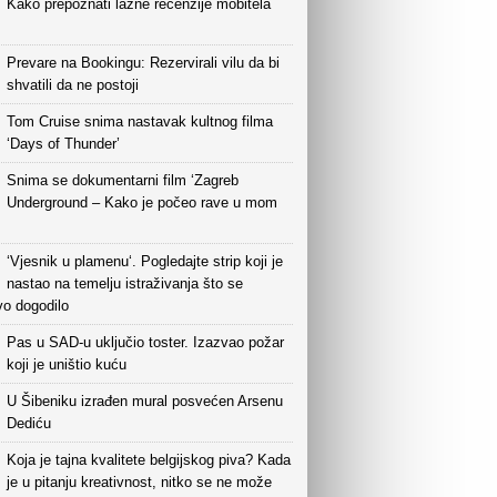
Kako prepoznati lažne recenzije mobitela
Prevare na Bookingu: Rezervirali vilu da bi
shvatili da ne postoji
Tom Cruise snima nastavak kultnog filma
‘Days of Thunder’
Snima se dokumentarni film ‘Zagreb
Underground – Kako je počeo rave u mom
‘Vjesnik u plamenu‘. Pogledajte strip koji je
nastao na temelju istraživanja što se
vo dogodilo
Pas u SAD-u uključio toster. Izazvao požar
koji je uništio kuću
U Šibeniku izrađen mural posvećen Arsenu
Dediću
Koja je tajna kvalitete belgijskog piva? Kada
je u pitanju kreativnost, nitko se ne može