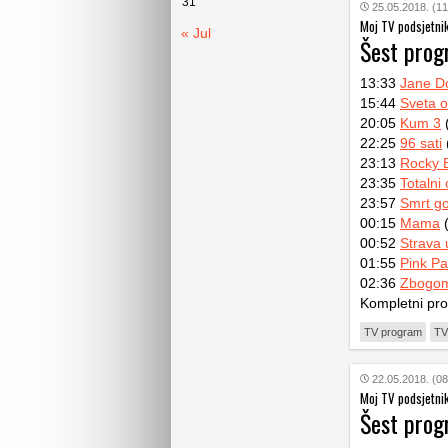
31
25.05.2018. (11
Moj TV podsjetni
« Jul
Šest pro
13:33
Jane Do
15:44
Sveta o
20:05
Kum 3
(
22:25
96 sati
23:13
Rocky 
23:35
Totalni
23:57
Smrt g
00:15
Mama
(
00:52
Strava u
01:55
Pink Pa
02:36
Zbogom
Kompletni pr
TV program
TV
22.05.2018. (08
Moj TV podsjetni
Šest pro