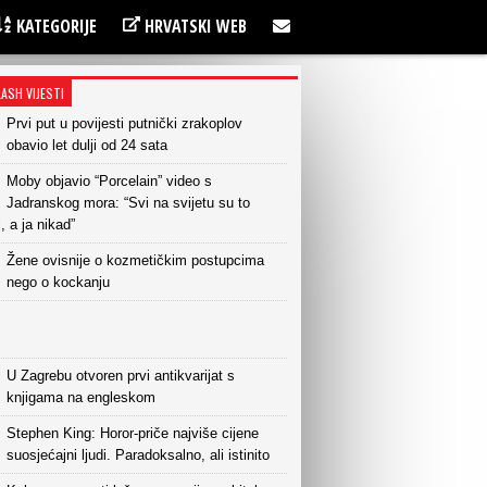
KATEGORIJE
HRVATSKI WEB
LASH VIJESTI
Prvi put u povijesti putnički zrakoplov
obavio let dulji od 24 sata
Moby objavio “Porcelain” video s
Jadranskog mora: “Svi na svijetu su to
i, a ja nikad”
Žene ovisnije o kozmetičkim postupcima
nego o kockanju
U Zagrebu otvoren prvi antikvarijat s
knjigama na engleskom
Stephen King: Horor-priče najviše cijene
suosjećajni ljudi. Paradoksalno, ali istinito