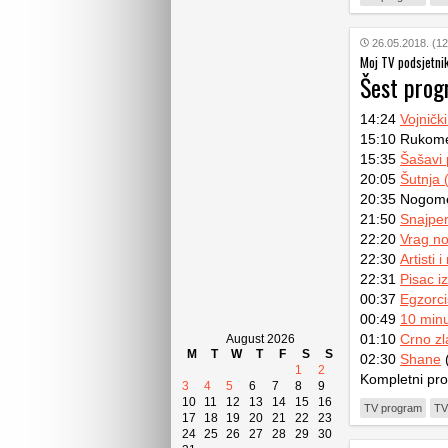
26.05.2018. (12
Moj TV podsjetni
Šest pro
14:24
Vojničk
15:10 Rukome
15:35
Šašavi 
20:05
Šutnja (
20:35 Nogomet
21:50
Snajper
22:20
Vrag no
22:30
Artisti 
22:31
Pisac i
00:37
Egzorci
00:49
10 minu
01:10
Crno zl
August 2026
M
T
W
T
F
S
S
02:30
Shane
(
1
2
Kompletni pr
3
4
5
6
7
8
9
10
11
12
13
14
15
16
TV program
TV
17
18
19
20
21
22
23
24
25
26
27
28
29
30