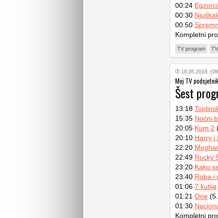
00:24
Egzorci
00:30
Njuškal
00:50
Spremn
Kompletni pr
TV program
TV
18.05.2018. (09
Moj TV podsjetni
Šest pro
13:18
Toplins
15:35
Noćni b
20:05
Kum 2
(
20:10
Harry i
22:20
Meghan
22:49
Rocky 
23:20
Kako se 
23:40
Roba i
01:06
7 kutija
01:21
One
(5.
01:30
Naciona
Kompletni pr