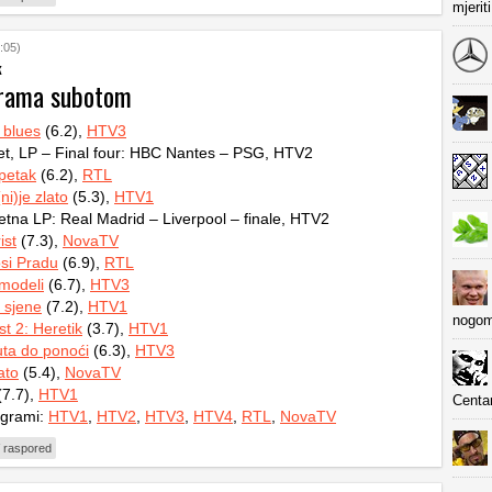
mjerit
:05)
k
grama subotom
i blues
(6.2),
HTV3
t, LP – Final four: HBC Nantes – PSG, HTV2
petak
(6.2),
RTL
ni)je zlato
(5.3),
HTV1
na LP: Real Madrid – Liverpool – finale, HTV2
ist
(7.3),
NovaTV
si Pradu
(6.9),
RTL
i modeli
(6.7),
HTV3
z sjene
(7.2),
HTV1
nogom
st 2: Heretik
(3.7),
HTV1
ta do ponoći
(6.3),
HTV3
ato
(5.4),
NovaTV
7.7),
HTV1
Centa
ogrami:
HTV1
,
HTV2
,
HTV3
,
HTV4
,
RTL
,
NovaTV
 raspored