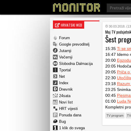
Search
for:
HRVATSKI WEB
30.03.2018. (13
Moj TV podsjetni
Šest pro
Forum
Google prevoditelj
15:35
Ti se s
Jutarnji
16:47 Idemo 
Večernji
20:00
Egzodus
Slobodna Dalmacija
20:05 Hodoča
Tportal
20:05
Priča o
Net
22:30
Utočišt
Index
23:18
Razum i
Dnevnik
23:25 Snimka 
00:45
Pjesma 
24sata
01:00
Luda No
Novi list
Kompletni pr
HRT vijesti
Ponuda dana
TV program
TV
Bug
1 klik do svega