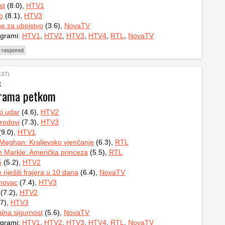
st
(8.0),
HTV1
o
(8.1),
HTV3
e za ubojstvo
(3.6),
NovaTV
ogrami:
HTV1
,
HTV2
,
HTV3
,
HTV4
,
RTL
,
NovaTV
 raspored
:27)
k
grama petkom
ki udar
(4.6),
HTV2
rodovi
(7.3),
HTV3
9.0),
HTV1
 Meghan: Kraljevsko vjenčanje
(6.3),
RTL
 Markle: Američka princeza
(5.5),
RTL
5
(5.2),
HTV2
riješiti frajera u 10 dana
(6.4),
NovaTV
 novac
(7.4),
HTV3
(7.2),
HTV2
7),
HTV3
lna sigurnost
(5.6),
NovaTV
ogrami:
HTV1
,
HTV2
,
HTV3
,
HTV4
,
RTL
,
NovaTV