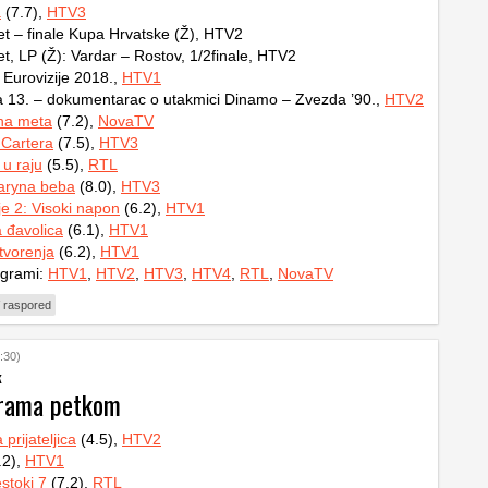
a
(7.7),
HTV3
 – finale Kupa Hrvatske (Ž), HTV2
, LP (Ž): Vardar – Rostov, 1/2finale, HTV2
Eurovizije 2018.,
HTV1
a 13. – dokumentarac o utakmici Dinamo – Zvezda ’90.,
HTV2
na meta
(7.2),
NovaTV
 Cartera
(7.5),
HTV3
 u raju
(5.5),
RTL
ryna beba
(8.0),
HTV3
e 2: Visoki napon
(6.2),
HTV1
 đavolica
(6.1),
HTV1
tvorenja
(6.2),
HTV1
ogrami:
HTV1
,
HTV2
,
HTV3
,
HTV4
,
RTL
,
NovaTV
 raspored
:30)
k
grama petkom
 prijateljica
(4.5),
HTV2
.2),
HTV1
estoki 7
(7.2),
RTL