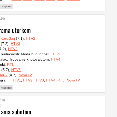
 raspored
:30)
k
grama utorkom
 Koruškoj
(7.1),
HTV2
(7.2),
HTV3
7.2),
HTV2
o budućnosti: Moda budućnosti,
HTV1
jalac: Trgovanje kriptovalutom,
HTV4
ekt,
RTL
i
(5.7),
HTV3
der 2
(4.7),
NovaTV
ogrami:
HTV1
,
HTV2
,
HTV3
,
HTV4
,
RTL
,
NovaTV
 raspored
:30)
k
grama subotom