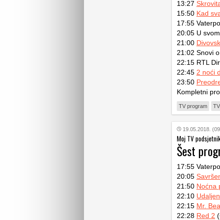
13:27
Skrovit
15:50
Kad sv
17:55 Vaterpo
20:05 U svom f
21:00
Divovsk
21:02 Snovi o
22:15 RTL Dir
22:45
2 noći d
23:50
Preodre
Kompletni pr
TV program
TV
19.05.2018. (09
Moj TV podsjetni
Šest pro
17:55 Vaterpo
20:05
Savrše
21:50
Noćna p
22:10
Udaljen
22:15
Mr. Bea
22:28
Red 2
(