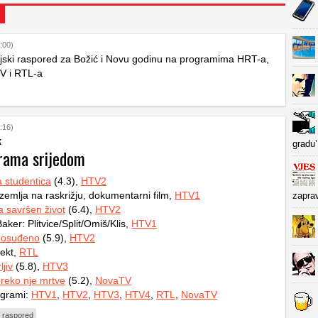
:00)
ijski raspored za Božić i Novu godinu na programima HRT-a,
V i RTL-a
:16)
k
gradu’
rama srijedom
a studentica
(4.3),
HTV2
 zemlja na raskrižju, dokumentarni film,
HTV1
zapra
za savršen život
(6.4),
HTV2
ker: Plitvice/Split/Omiš/Klis,
HTV1
posuđeno
(5.9),
HTV2
ekt,
RTL
jiv
(5.8),
HTV3
reko nje mrtve
(5.2),
NovaTV
ogrami:
HTV1
,
HTV2
,
HTV3
,
HTV4
,
RTL
,
NovaTV
 raspored