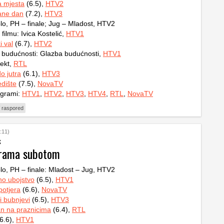
a mjesta
(6.5),
HTV2
ane dan
(7.2),
HTV3
lo, PH – finale; Jug – Mladost, HTV2
ilmu: Ivica Kostelić,
HTV1
i val
(6.7),
HTV2
 budućnosti: Glazba budućnosti,
HTV1
ekt,
RTL
o jutra
(6.1),
HTV3
dište
(7.5),
NovaTV
ogrami:
HTV1
,
HTV2
,
HTV3
,
HTV4
,
RTL
,
NovaTV
 raspored
:11)
k
grama subotom
lo, PH – finale: Mladost – Jug, HTV2
no ubojstvo
(6.5),
HTV1
otjera
(6.6),
NovaTV
i bubnjevi
(6.5),
HTV3
n na praznicima
(6.4),
RTL
6.6),
HTV1