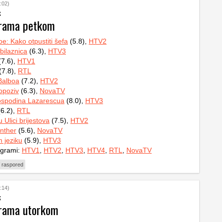
:02)
k
grama petkom
e: Kako otpustiti šefa
(5.8),
HTV2
bilaznica
(6.3),
HTV3
7.6),
HTV1
(7.8),
RTL
Balboa
(7.2),
HTV2
 opoziv
(6.3),
NovaTV
ospodina Lazarescua
(8.0),
HTV3
6.2),
RTL
 Ulici brijestova
(7.5),
HTV2
nther
(5.6),
NovaTV
 jeziku
(5.9),
HTV3
ogrami:
HTV1
,
HTV2
,
HTV3
,
HTV4
,
RTL
,
NovaTV
 raspored
:14)
k
grama utorkom