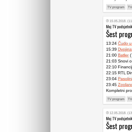
TV program
TV
15.05.2018. (11
Moj TV podsjetni
Šest pro
13:24
Čudo u
15:39
Dvojina
21:00
Batler
(
21:03 Snovi 
22:10 Financi
22:15 RTL Dir
23:04
Pasolin
23:45
Zoolan
Kompletni pr
TV program
TV
12.05.2018. (13
Moj TV podsjetni
Šest pro