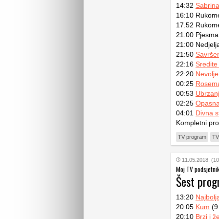
14:32
Sabrin
16:10 Rukomet
17.52 Rukomet
21:00 Pjesma 
21:00 Nedjelj
21:50
Savrše
22:16
Sredite
22:20
Nevolje
00:25
Rosema
00:53
Ubrzanj
02:25
Opasna
04:01
Divna s
Kompletni pr
TV program
TV
11.05.2018. (10
Moj TV podsjetni
Šest pro
13:20
Najbolja
20:05
Kum
(9
20:10
Brzi i ž