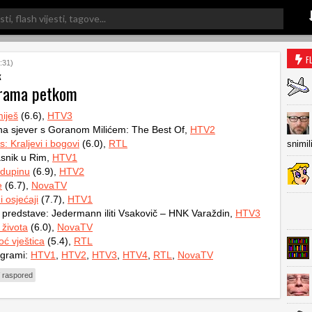
F
:31)
k
grama petkom
miješ
(6.6),
HTV3
na sjever s Goranom Milićem: The Best Of,
HTV2
: Kraljevi i bogovi
(6.0),
RTL
snimil
snik u Rim,
HTV1
 dupinu
(6.9),
HTV2
e
(6.7),
NovaTV
 osjećaji
(7.7),
HTV1
predstave: Jedermann iliti Vsakovič – HNK Varaždin,
HTV3
života
(6.0),
NovaTV
ć vještica
(5.4),
RTL
ogrami:
HTV1
,
HTV2
,
HTV3
,
HTV4
,
RTL
,
NovaTV
 raspored