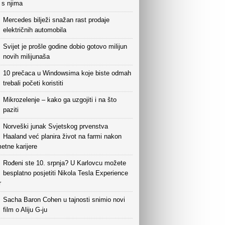
i s njima
Mercedes bilježi snažan rast prodaje
električnih automobila
Svijet je prošle godine dobio gotovo milijun
novih milijunaša
10 prečaca u Windowsima koje biste odmah
trebali početi koristiti
Mikrozelenje – kako ga uzgojiti i na što
paziti
Norveški junak Svjetskog prvenstva
Haaland već planira život na farmi nakon
etne karijere
Rođeni ste 10. srpnja? U Karlovcu možete
besplatno posjetiti Nikola Tesla Experience
r
Sacha Baron Cohen u tajnosti snimio novi
film o Aliju G-ju