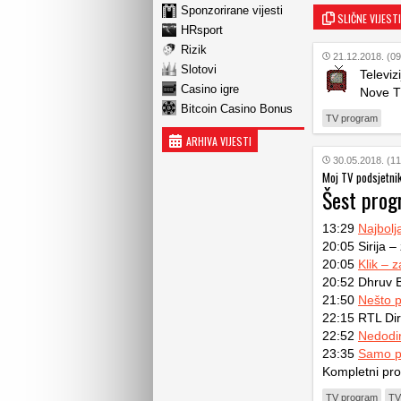
Sponzorirane vijesti
SLIČNE VIJESTI
HRsport
Rizik
21.12.2018. (09
Slotovi
Televiz
Casino igre
Nove T
Bitcoin Casino Bonus
TV program
ARHIVA VIJESTI
30.05.2018. (11
Moj TV podsjetni
Šest prog
13:29
Najbolj
20:05 Sirija –
20:05
Klik – 
20:52 Dhruv Ba
21:50
Nešto 
22:15 RTL Dir
22:52
Nedodirl
23:35
Samo p
Kompletni pr
TV program
TV