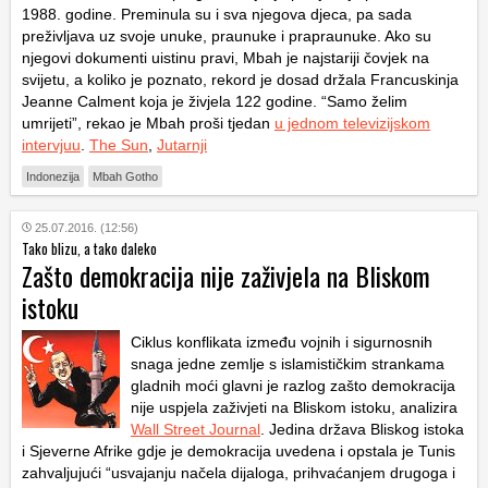
1988. godine. Preminula su i sva njegova djeca, pa sada
preživljava uz svoje unuke, praunuke i prapraunuke. Ako su
njegovi dokumenti uistinu pravi, Mbah je najstariji čovjek na
svijetu, a koliko je poznato, rekord je dosad držala Francuskinja
Jeanne Calment koja je živjela 122 godine. “Samo želim
umrijeti”, rekao je Mbah proši tjedan
u jednom televizijskom
intervjuu
.
The Sun
,
Jutarnji
Indonezija
Mbah Gotho
25.07.2016. (12:56)
Tako blizu, a tako daleko
Zašto demokracija nije zaživjela na Bliskom
istoku
Ciklus konflikata između vojnih i sigurnosnih
snaga jedne zemlje s islamističkim strankama
gladnih moći glavni je razlog zašto demokracija
nije uspjela zaživjeti na Bliskom istoku, analizira
Wall Street Journal
. Jedina država Bliskog istoka
i Sjeverne Afrike gdje je demokracija uvedena i opstala je Tunis
zahvaljujući “usvajanju načela dijaloga, prihvaćanjem drugoga i