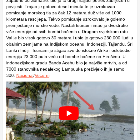
zapadno od Sumatre. Bio je to drugi najjači potres zabilježen u
povijesti. Trajao je gotovo deset minuta te je uzrokovao
pomicanje morskog tla za čak 12 metara duž više od 1000
kilometara rascijepa. Takvo pomicanje uzrokovalo je golemo
premještanje morske vode. Nastali tsunami imao je dvostruko
više energije od svih bombi bačenih u Drugom svjetskom ratu.
Val je bio visok gotovo 30 metara i ubio je gotovo 230.000 ljudi u
obalnim zemljama na Indijskom oceanu: Indoneziji, Tajlandu, Šri
Lanki i Indiji. Tsunami je stigao sve do istočne Afrike i oslobodio
energiju 23.000 puta veću od bombe bačene na Hirošimu. U
indonezijskom gradu Banda Acehu bilo je najviše mrtvih, a od
7000 stanovnika nedalekog Lampuuka preživjelo ih je samo
300.
Nacional
/
Večernji