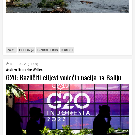
2004.
Indonezija
razorni potres
tsunami
15.11.2022. (11:00)
Analiza Deutsche Wellea
G20: Različiti ciljevi vodećih nacija na Baliju