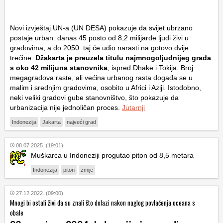
Novi izvještaj UN-a (UN DESA) pokazuje da svijet ubrzano
postaje urban: danas 45 posto od 8,2 milijarde ljudi živi u
gradovima, a do 2050. taj će udio narasti na gotovo dvije
trećine.
Džakarta je preuzela titulu najmnogoljudnijeg grada
s oko 42 milijuna stanovnika
, ispred Dhake i Tokija. Broj
megagradova raste, ali većina urbanog rasta događa se u
malim i srednjim gradovima, osobito u Africi i Aziji. Istodobno,
neki veliki gradovi gube stanovništvo, što pokazuje da
urbanizacija nije jednoličan proces.
Jutarnji
Indonezija
Jakarta
najveći grad
08.07.2025. (19:01)
Muškarca u Indoneziji progutao piton od 8,5 metara
Indonezija
piton
zmije
27.12.2022. (09:00)
Mnogi bi ostali živi da su znali što dolazi nakon naglog povlačenja oceana s
obale