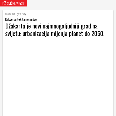
SLIČNE VIJESTI
02.01. (13:00)
Kakve su tek tamo gužve
Džakarta je novi najmnogoljudniji grad na
svijetu: urbanizacija mijenja planet do 2050.