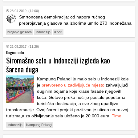
28.04.2019. (14:00)
Smrtonosna demokracija: od napora ručnog
prebrojavanja glasova na izborima umrlo 270 Indonežana
brojanje glasova
Indonezija
izbori
21.05.2017. (11:29)
Dugino selo
Siromašno selo u Indoneziji izgleda kao
šarena duga
Kampung Pelangi je malo selo u Indoneziji koje
je
pretvoreno u zadivljujuće mjesto
zahvaljujući
duginim bojama koje krase fasade njegovih
kuća. Gotovo preko noći je postalo popularna
turistička destinacija, a sve zbog upadljive
transformacije. Ovaj šareni projekt pozitivno je uticao na razvoj
turizma,a za oživljavanje sela uloženo je 20.000 eura.
Time
Indonezija
Kampung Pelangi