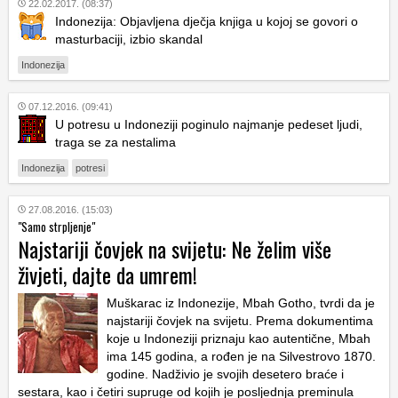
22.02.2017. (08:37)
Indonezija: Objavljena dječja knjiga u kojoj se govori o
masturbaciji, izbio skandal
Indonezija
07.12.2016. (09:41)
U potresu u Indoneziji poginulo najmanje pedeset ljudi,
traga se za nestalima
Indonezija
potresi
27.08.2016. (15:03)
"Samo strpljenje"
Najstariji čovjek na svijetu: Ne želim više
živjeti, dajte da umrem!
Muškarac iz Indonezije, Mbah Gotho, tvrdi da je
najstariji čovjek na svijetu. Prema dokumentima
koje u Indoneziji priznaju kao autentične, Mbah
ima 145 godina, a rođen je na Silvestrovo 1870.
godine. Nadživio je svojih desetero braće i
sestara, kao i četiri supruge od kojih je posljednja preminula