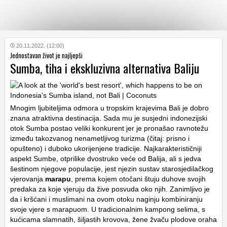
KATEGORIJE
20.11.2022. (12:00)
Jednostavan život je najljepši
Sumba, tiha i ekskluzivna alternativa Baliju
HRVATSKI
WEB
Mnogim ljubiteljima odmora u tropskim krajevima Bali je dobro
znana atraktivna destinacija. Sada mu je susjedni indonezijski
otok Sumba postao veliki konkurent jer je pronašao ravnotežu
između takozvanog nenametljivog turizma (čitaj: prisno i
opušteno) i duboko ukorijenjene tradicije. Najkarakterističniji
aspekt Sumbe, otprilike dvostruko veće od Balija, ali s jedva
šestinom njegove populacije, jest njezin sustav starosjedilačkog
vjerovanja
marapu
, prema kojem otočani štuju duhove svojih
predaka za koje vjeruju da žive posvuda oko njih. Zanimljivo je
da i kršćani i muslimani na ovom otoku naginju kombiniranju
svoje vjere s marapuom. U tradicionalnim kampong selima, s
kućicama slamnatih, šiljastih krovova, žene žvaču plodove oraha