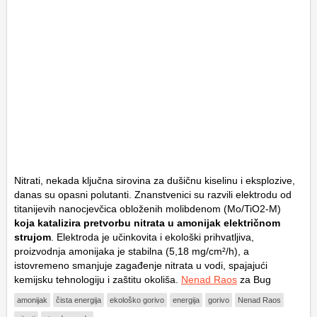
Nitrati, nekada ključna sirovina za dušičnu kiselinu i eksplozive,
danas su opasni polutanti. Znanstvenici su razvili elektrodu od
titanijevih nanocjevčica obloženih molibdenom (Mo/TiO2-M)
koja katalizira pretvorbu nitrata u amonijak električnom
strujom
. Elektroda je učinkovita i ekološki prihvatljiva,
proizvodnja amonijaka je stabilna (5,18 mg/cm²/h), a
istovremeno smanjuje zagađenje nitrata u vodi, spajajući
kemijsku tehnologiju i zaštitu okoliša.
Nenad Raos
za Bug
amonijak
čista energija
ekološko gorivo
energija
gorivo
Nenad Raos