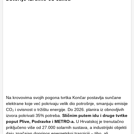
Na krovovima svojih pogona tvrtka Končar postavlja sunčane
elektrane koje već pokrivaju velik dio potrošnje, smanjuju emisije
CO₂ i ovisnost o tržištu energije. Do 2026. planira iz obnovljivih
izvora pokrivati 35% potreba.
Sličnim putem idu i druge tvrtke
poput Plive, Podravke i METRO-a.
U Hrvatskoj je trenutačno
priključeno više od 27.000 solarnih sustava, a industrijski objekti
daju značajan doprinos energetskoj tranziciji – tiho, ali