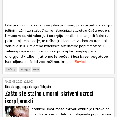
Iako je mnogima kava prva jutarnja misao, postoje jednostavniji i
jeftiniji načini za razbuđivanje. Stručnjaci savjetuju
čašu vode s
limunom za hidrataciju i energiju
, kratko istezanje ili šetnju za
pokretanje cirkulacije, te tuširanje hladnom vodom za trenutni
šok-budilicu. Umjereno kofeinske alternative poput matche i
zelenog čaja mogu pružiti blaži poticaj bez naglog pada
energije
. Ukratko – jutro može početi i bez kave, pogotovo
kad cijen
a po šalici već traži ratu kredita.
Savjeti
Buđenje
energija
kava
27.09.2025. (21:00)
Nije do joge, nego do jaja i štitnjače
Zašto ste stalno umorni: skriveni uzroci
iscrpljenosti
Kronični umor može skrivati ozbiljnije uzroke od
manjka sna – od deficita nutrijenata poput kolina