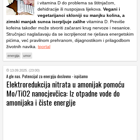
i vitamina D do problema sa štitnjačom,
dehidracije ili nuspojava lijekova.
Vegani i
vegetarijanci skloniji su manjku kolina, a
zimski manjak sunca iscrpljuje zalihe
vitamina D. Previše
kofeina također može stvoriti začarani krug nervoze i nesanice.
Stručnjaci naglašavaju da se iscrpljenost ne rješava energetskim
pićima, već pravilnom prehranom, dijagnostikom i prilagodbom
životnih navika.
tportal
energija
umor
13.09.2025. (23:00)
A gle nas. Potencijal za energiju doslovno - ispišamo
Elektroredukcija nitrata u amonijak pomoću
Mo/TiO2 nanocjevčica: Iz otpadne vode do
amonijaka i čiste energije