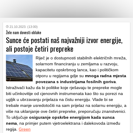
KATEGORIJE
21.10.2023. (13:00)
Žele nam dovesti oblake
Sunce će postati naš najvažniji izvor energije,
HRVATSKI
ali postoje četiri prepreke
WEB
Riječ je o dostupnosti stabilnih električnih mreža,
solarnom financiranju u zemljama u razvoju,
kapacitetu opskrbnog lanca, kao i političkom
otporu u regijama gdje su
mnoga radna mjesta
povezana s industrijama fosilnih goriva
.
Istraživači kažu da bi politike koje rješavaju te prepreke mogle
biti učinkovitije od cjenovnih instrumenata kao što su porezi na
ugljik u ubrzavanju prijelaza na čistu energiju. Vlade bi se
trebale manje usredotočiti na sam prijelaz na solarnu energiju, a
više na uklanjanje ove četiri prepreke, preporučuju znanstvenici.
To uključuje
osiguranje opskrbe energijom kada sunca
nema
, na primjer putem vjetroelektrana i dalekovoda između
regija.
Green