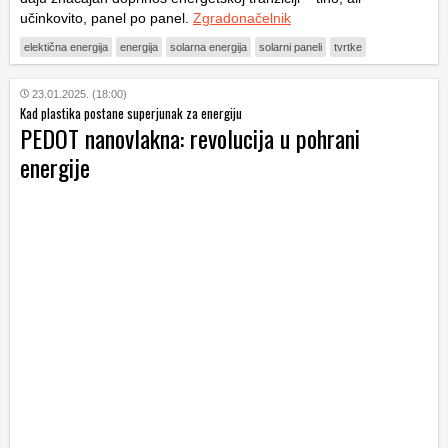
učinkovito, panel po panel.
Zgradonačelnik
elektična energija
energija
solarna energija
solarni paneli
tvrtke
23.01.2025. (18:00)
Kad plastika postane superjunak za energiju
PEDOT nanovlakna: revolucija u pohrani
energije