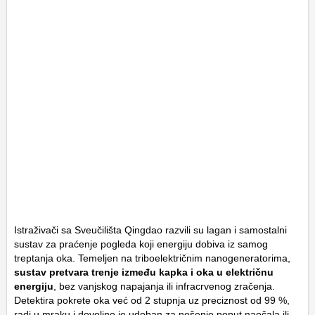
Istraživači sa Sveučilišta Qingdao razvili su lagan i samostalni
sustav za praćenje pogleda koji energiju dobiva iz samog
treptanja oka. Temeljen na triboelektričnim nanogeneratorima,
sustav pretvara trenje između kapka i oka u električnu
energiju
, bez vanjskog napajanja ili infracrvenog zračenja.
Detektira pokrete oka već od 2 stupnja uz preciznost od 99 %,
radi u mraku i dovoljno je udoban za nošenje poput naočala ili