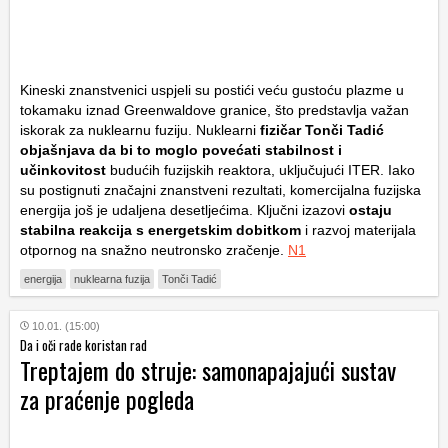
Kineski znanstvenici uspjeli su postići veću gustoću plazme u
tokamaku iznad Greenwaldove granice, što predstavlja važan
iskorak za nuklearnu fuziju. Nuklearni
fizičar Tonči Tadić
objašnjava da bi to moglo povećati stabilnost i
učinkovitost
budućih fuzijskih reaktora, uključujući ITER. Iako
su postignuti značajni znanstveni rezultati, komercijalna fuzijska
energija još je udaljena desetljećima. Ključni izazovi
ostaju
stabilna reakcija s energetskim dobitkom
i razvoj materijala
otpornog na snažno neutronsko zračenje.
N1
energija
nuklearna fuzija
Tonči Tadić
10.01. (15:00)
Da i oči rade koristan rad
Treptajem do struje: samonapajajući sustav
za praćenje pogleda