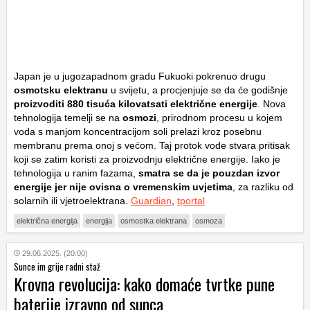
Japan je u jugozapadnom gradu Fukuoki pokrenuo drugu
osmotsku elektranu
u svijetu, a procjenjuje se da će godišnje
proizvoditi 880 tisuća kilovatsati električne energije
. Nova
tehnologija temelji se na
osmozi
, prirodnom procesu u kojem
voda s manjom koncentracijom soli prelazi kroz posebnu
membranu prema onoj s većom. Taj protok vode stvara pritisak
koji se zatim koristi za proizvodnju električne energije. Iako je
tehnologija u ranim fazama,
smatra se da je pouzdan izvor
energije jer nije ovisna o vremenskim uvjetima
, za razliku od
solarnih ili vjetroelektrana.
Guardian
,
tportal
električna energija
energija
osmostka elektrana
osmoza
29.06.2025. (20:00)
Sunce im grije radni staž
Krovna revolucija: kako domaće tvrtke pune
baterije izravno od sunca