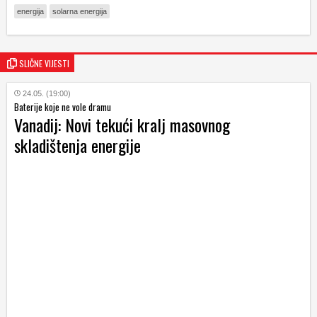
energija
solarna energija
SLIČNE VIJESTI
24.05. (19:00)
Baterije koje ne vole dramu
Vanadij: Novi tekući kralj masovnog
skladištenja energije