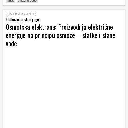
nitrati
otpadne vode
27.08.2025. (09:00)
Slatkovodno-slani pogon
Osmotska elektrana: Proizvodnja električne
energije na principu osmoze – slatke i slane
vode