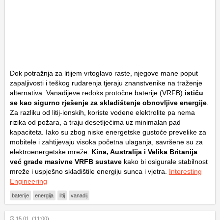
Dok potražnja za litijem vrtoglavo raste, njegove mane poput
zapaljivosti i teškog rudarenja tjeraju znanstvenike na traženje
alternativa. Vanadijeve redoks protočne baterije (VRFB)
ističu
se kao sigurno rješenje za skladištenje obnovljive energije
.
Za razliku od litij-ionskih, koriste vodene elektrolite pa nema
rizika od požara, a traju desetljećima uz minimalan pad
kapaciteta. Iako su zbog niske energetske gustoće prevelike za
mobitele i zahtijevaju visoka početna ulaganja, savršene su za
elektroenergetske mreže.
Kina, Australija i Velika Britanija
već grade masivne VRFB sustave
kako bi osigurale stabilnost
mreže i uspješno skladištile energiju sunca i vjetra.
Interesting
Engineering
baterije
energija
litij
vanadij
15.01. (11:00)