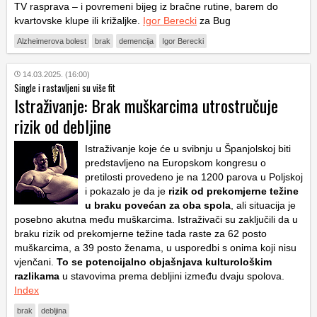
TV rasprava – i povremeni bijeg iz bračne rutine, barem do
kvartovske klupe ili križaljke.
Igor Berecki
za Bug
Alzheimerova bolest
brak
demencija
Igor Berecki
14.03.2025. (16:00)
Single i rastavljeni su više fit
Istraživanje: Brak muškarcima utrostručuje
rizik od debljine
Istraživanje koje će u svibnju u Španjolskoj biti
predstavljeno na Europskom kongresu o
pretilosti provedeno je na 1200 parova u Poljskoj
i pokazalo je da je
rizik od prekomjerne težine
u braku povećan za oba spola
, ali situacija je
posebno akutna među muškarcima. Istraživači su zaključili da u
braku rizik od prekomjerne težine tada raste za 62 posto
muškarcima, a 39 posto ženama, u usporedbi s onima koji nisu
vjenčani.
To se potencijalno objašnjava kulturološkim
razlikama
u stavovima prema debljini između dvaju spolova.
Index
brak
debljina