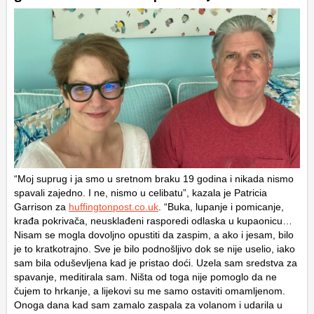
“Moj suprug i ja smo u sretnom braku 19 godina i nikada nismo
spavali zajedno. I ne, nismo u celibatu”, kazala je Patricia
Garrison za
huffingtonpost.co.uk
. “Buka, lupanje i pomicanje,
krađa pokrivača, neusklađeni rasporedi odlaska u kupaonicu…
Nisam se mogla dovoljno opustiti da zaspim, a ako i jesam, bilo
je to kratkotrajno. Sve je bilo podnošljivo dok se nije uselio, iako
sam bila oduševljena kad je pristao doći. Uzela sam sredstva za
spavanje, meditirala sam. Ništa od toga nije pomoglo da ne
čujem to hrkanje, a lijekovi su me samo ostaviti omamljenom.
Onoga dana kad sam zamalo zaspala za volanom i udarila u