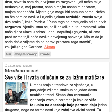
drvo, shvatila sam da je vrijeme za razgovor. I još nešto mi je
nedostajalo, moj prostor, soba s mojim osobnim pečatom,
mojom osobnošću. Mjesto gdje mogu biti potpuno sama. Nešto
na što sam se navikla i cijenila tijekom razdoblja između svoja
dva braka.”, kaže Patricia. “Puno toga se promijenilo od tih prvih
razgovora. Vjenčali smo se, selili nekoliko puta, promatrali kako
naša djeca ulaze u odraslu dob i napuštaju gnijezdo, ali smo
pred svima tajili naše navike odvojenog spavanja. Mislim da je
sada došlo vrijeme da se parovi prestanu toga sramiti”,
zaključuje gđa Garrison.
24sata
brak
odvojeno spavanje
zdravlje
12.09.2023. (19:00)
Dok vas Batman ne rastavi
Sve više Hrvata odlučuje se za lažne matičare
U moru brojnih trendova za vjenčanja, u
posljednje vrijeme istaknuo se jedan dosta
neobičan trend. Simbolična ceremonija
vjenčanja vrsta je ceremonija koja se
više
fokusira na obećanje koje partneri daju
jedno
drugome, nego na formalnosti koje zahtijeva civilni obred. Tu