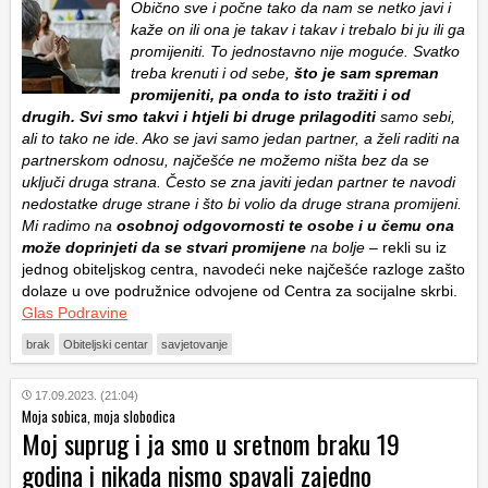
Obično sve i počne tako da nam se netko javi i
kaže on ili ona je takav i takav i trebalo bi ju ili ga
promijeniti. To jednostavno nije moguće. Svatko
treba krenuti i od sebe,
što je sam spreman
promijeniti, pa onda to isto tražiti i od
drugih. Svi smo takvi i htjeli bi druge prilagoditi
samo sebi,
ali to tako ne ide. Ako se javi samo jedan partner, a želi raditi na
partnerskom odnosu, najčešće ne možemo ništa bez da se
uključi druga strana. Često se zna javiti jedan partner te navodi
nedostatke druge strane i što bi volio da druge strana promijeni.
Mi radimo na
osobnoj odgovornosti te osobe i u čemu ona
može doprinjeti da se stvari promijene
na bolje
– rekli su iz
jednog obiteljskog centra, navodeći neke najčešće razloge zašto
dolaze u ove podružnice odvojene od Centra za socijalne skrbi.
Glas Podravine
brak
Obiteljski centar
savjetovanje
17.09.2023. (21:04)
Moja sobica, moja slobodica
Moj suprug i ja smo u sretnom braku 19
godina i nikada nismo spavali zajedno