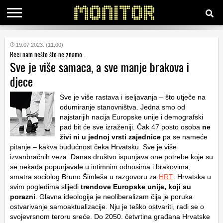
KATEGORIJE
19.07.2023. (11:00)
Reci nam nešto što ne znamo...
Sve je više samaca, a sve manje brakova i
HRVATSKI
djece
WEB
Sve je više rastava i iseljavanja – što utječe na
odumiranje stanovništva. Jedna smo od
najstarijih nacija Europske unije i demografski
pad bit će sve izraženiji. Čak 47 posto osoba
ne
živi ni u jednoj vrsti zajednice
pa se nameće
pitanje – kakva budućnost čeka Hrvatsku. Sve je više
izvanbračnih veza. Danas društvo ispunjava one potrebe koje su
se nekada popunjavale u intimnim odnosima i brakovima,
smatra sociolog Bruno Šimleša u razgovoru za
HRT
. Hrvatska u
svim pogledima slijedi
trendove Europske unije, koji su
porazni
. Glavna ideologija je neoliberalizam čija je poruka
ostvarivanje samoaktualizacije. Nju je teško ostvariti, radi se o
svojevrsnom teroru sreće. Do 2050. četvrtina građana Hrvatske