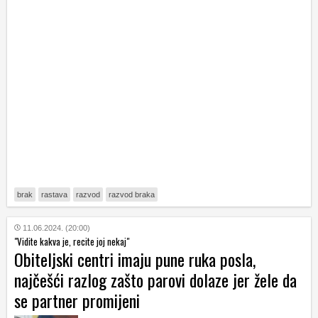
brak
rastava
razvod
razvod braka
11.06.2024. (20:00)
"Vidite kakva je, recite joj nekaj"
Obiteljski centri imaju pune ruka posla,
najčešći razlog zašto parovi dolaze jer žele da
se partner promijeni