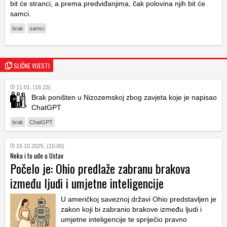
bit će stranci, a prema predviđanjima, čak polovina njih bit će
samci.
brak
samci
SLIČNE VIJESTI
11.01. (16:23)
Brak poništen u Nizozemskoj zbog zavjeta koje je napisao
ChatGPT
brak
ChatGPT
15.10.2025. (15:00)
Neka i to uđe u Ustav
Počelo je: Ohio predlaže zabranu brakova
između ljudi i umjetne inteligencije
U američkoj saveznoj državi Ohio predstavljen je
zakon koji bi zabranio brakove između ljudi i
umjetne inteligencije te spriječio pravno