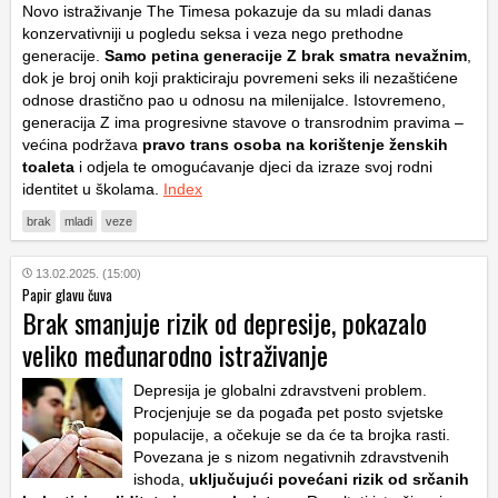
Novo istraživanje The Timesa pokazuje da su mladi danas
konzervativniji u pogledu seksa i veza nego prethodne
generacije.
Samo petina generacije Z brak smatra nevažnim
,
dok je broj onih koji prakticiraju povremeni seks ili nezaštićene
odnose drastično pao u odnosu na milenijalce. Istovremeno,
generacija Z ima progresivne stavove o transrodnim pravima –
većina podržava
pravo trans osoba na korištenje ženskih
toaleta
i odjela te omogućavanje djeci da izraze svoj rodni
identitet u školama.
Index
brak
mladi
veze
13.02.2025. (15:00)
Papir glavu čuva
Brak smanjuje rizik od depresije, pokazalo
veliko međunarodno istraživanje
Depresija je globalni zdravstveni problem.
Procjenjuje se da pogađa pet posto svjetske
populacije, a očekuje se da će ta brojka rasti.
Povezana je s nizom negativnih zdravstvenih
ishoda,
uključujući povećani rizik od srčanih