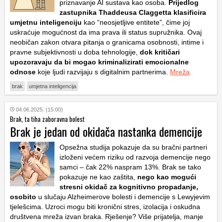
priznavanje AI sustava kao osoba.
Prijedlog
zastupnika Thaddeusa Claggetta klasificira
umjetnu inteligenciju
kao “neosjetljive entitete”, čime joj
uskraćuje mogućnost da ima prava ili status supružnika. Ovaj
neobičan zakon otvara pitanja o granicama osobnosti, intime i
pravne subjektivnosti u doba tehnologije,
dok kritičari
upozoravaju da bi mogao kriminalizirati emocionalne
odnose
koje ljudi razvijaju s digitalnim partnerima.
Mreža
brak
umjetna inteligencija
04.06.2025. (15:00)
Brak, ta tiha zaboravna bolest
Brak je jedan od okidača nastanka demencije
Opsežna studija pokazuje da su bračni partneri
izloženi većem riziku od razvoja demencije nego
samci – čak 22% naspram 13%. Brak se tako
pokazuje ne kao zaštita,
nego kao mogući
stresni okidač za kognitivno propadanje,
osobito
u slučaju Alzheimerove bolesti i demencije s Lewyjevim
tjelešcima. Uzroci mogu biti kronični stres, izolacija i oskudna
društvena mreža izvan braka. Rješenje? Više prijatelja, manje