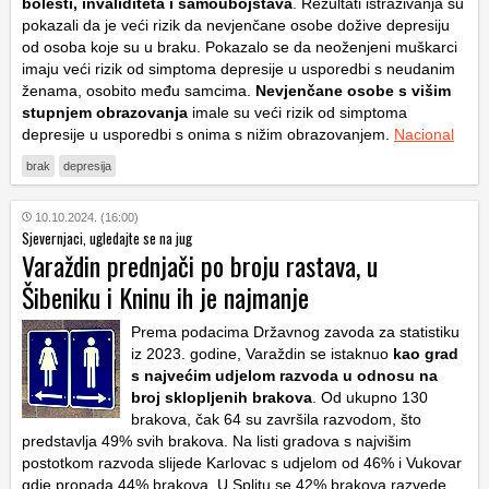
bolesti, invaliditeta i samoubojstava
. Rezultati istraživanja su
pokazali da je veći rizik da nevjenčane osobe dožive depresiju
od osoba koje su u braku. Pokazalo se da neoženjeni muškarci
imaju veći rizik od simptoma depresije u usporedbi s neudanim
ženama, osobito među samcima.
Nevjenčane osobe s višim
stupnjem obrazovanja
imale su veći rizik od simptoma
depresije u usporedbi s onima s nižim obrazovanjem.
Nacional
brak
depresija
10.10.2024. (16:00)
Sjevernjaci, ugledajte se na jug
Varaždin prednjači po broju rastava, u
Šibeniku i Kninu ih je najmanje
Prema podacima Državnog zavoda za statistiku
iz 2023. godine, Varaždin se istaknuo
kao grad
s najvećim udjelom razvoda u odnosu na
broj sklopljenih brakova
. Od ukupno 130
brakova, čak 64 su završila razvodom, što
predstavlja 49% svih brakova. Na listi gradova s najvišim
postotkom razvoda slijede Karlovac s udjelom od 46% i Vukovar
gdje propada 44% brakova. U Splitu se 42% brakova razvede,