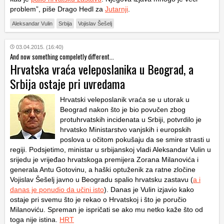
problem”, piše Drago Hedl za
Jutarnji
.
Aleksandar Vulin
Srbija
Vojislav Šešelj
03.04.2015. (16:40)
And now something compeletly different...
Hrvatska vraća veleposlanika u Beograd, a
Srbija ostaje pri uvredama
Hrvatski veleposlanik vraća se u utorak u
Beograd nakon što je bio povučen zbog
protuhrvatskih incidenata u Srbiji, potvrdilo je
hrvatsko Ministarstvo vanjskih i europskih
poslova u očitom pokušaju da se smire strasti u
regiji. Podsjetimo, ministar u srbijanskoj vladi Aleksandar Vulin u
srijedu je vrijeđao hrvatskoga premijera Zorana Milanovića i
generala Antu Gotovinu, a haški optuženik za ratne zločine
Vojislav Šešelj javno u Beogradu spalio hrvatsku zastavu (
a i
danas je ponudio da učini isto
). Danas je Vulin izjavio kako
ostaje pri svemu što je rekao o Hrvatskoj i što je poručio
Milanoviću. Spreman je ispričati se ako mu netko kaže što od
toga nije istina.
HRT