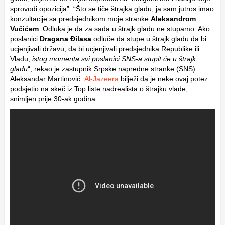
sprovodi opozicija”. “Što se tiče štrajka glađu, ja sam jutros imao
konzultacije sa predsjednikom moje stranke
Aleksandrom
Vučićem
. Odluka je da za sada u štrajk glađu ne stupamo. Ako
poslanici
Dragana Đilasa
odluče da stupe u štrajk glađu da bi
ucjenjivali državu, da bi ucjenjivali predsjednika Republike ili
Vladu,
istog momenta svi poslanici SNS-a stupit će u štrajk
glađu
“, rekao je zastupnik Srpske napredne stranke (SNS)
Aleksandar Martinović.
Al-Jazeera
bilježi da je neke ovaj potez
podsjetio na skeč iz Top liste nadrealista o štrajku vlade,
snimljen prije 30-ak godina.