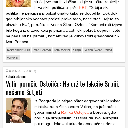
slučajeve ratnih zločina, stigle su oštre reakcije
hrvatskih političara, piše
HRT
. “Srbijanska
politika ne percipira prošlost onako kako se dogodila. Dok dok
god srbijansko vodstvo prelazi preko toga, neće steći uvjete za
ulazak u EU”, poručila je Vesna Škare Ožbolt. “Komentirati izjave
bilo koga iz države koja je priznala četnički pokret, dopustit ćete,
ne pada mi na pamet”, komentirao je vukovarski gradonačelnik
Ivan Penava.
Aleksandar Vulin
Ivan Penava
ratni zločini
Srbija
Vesna Škare Ožbolt
Vukovar
03.05.2015. (09:57)
Bahati učenici
Vulin poručio Ostojiću: Ne držite lekcije Srbiji,
nećemo šutjeti!
Iz Beograda je stigao oštar odgovor srbijanskog
ministra rada Aleksandra Vulina, na jučerašnji
govor ministra
Ranka Ostojića
u Borovu, gdje
poručuje srbijanskim vlastima da svoj europski
put mogu dokazati tako da omoguće suđenje