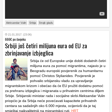
Aleksandar Vulin
Srbija
štrajk glađu
21.01.2017. (23:06)
666€ po čovjeku
Srbiji još četiri milijuna eura od EU za
zbrinjavanje izbjeglica
Srbija će od Europske unije dobiti dodatnih četiri
milijuna eura za pomoć migrantima, najavio je u
Beogradu europski povjerenik za humanitarnu
pomoć Christos Stylianides. Povjerenik je
pohvalio srbijansku vladu za upravljanje
migrantskom krizom i obećao da će EU pružiti dodatnu pomoć
za prehranu izbjeglica i migranata u prihvatnim centrima diljem
Srbije. Srbijanski ministar rada i socijalne skrbi Aleksandar Vulin
priopćio je da Srbija neće povećavati kapacitete prihvatnih
centara sa sadašnjih oko 6.000 mjesta, ocijenivši da je taj
smještaj najkvalitetniji na migrantskoj ruti.
HRT