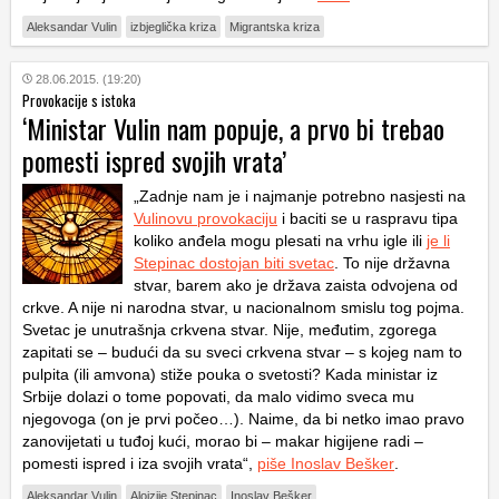
Aleksandar Vulin
izbjeglička kriza
Migrantska kriza
28.06.2015. (19:20)
Provokacije s istoka
‘Ministar Vulin nam popuje, a prvo bi trebao
pomesti ispred svojih vrata’
„Zadnje nam je i najmanje potrebno nasjesti na
Vulinovu provokaciju
i baciti se u raspravu tipa
koliko anđela mogu plesati na vrhu igle ili
je li
Stepinac dostojan biti svetac
. To nije državna
stvar, barem ako je država zaista odvojena od
crkve. A nije ni narodna stvar, u nacionalnom smislu tog pojma.
Svetac je unutrašnja crkvena stvar. Nije, međutim, zgorega
zapitati se – budući da su sveci crkvena stvar – s kojeg nam to
pulpita (ili amvona) stiže pouka o svetosti? Kada ministar iz
Srbije dolazi o tome popovati, da malo vidimo sveca mu
njegovoga (on je prvi počeo…). Naime, da bi netko imao pravo
zanovijetati u tuđoj kući, morao bi – makar higijene radi –
pomesti ispred i iza svojih vrata“,
piše Inoslav Bešker
.
Aleksandar Vulin
Alojzije Stepinac
Inoslav Bešker