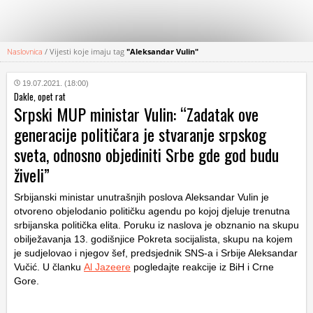
Naslovnica
/
Vijesti koje imaju tag
"Aleksandar Vulin"
KATEGORIJE
19.07.2021. (18:00)
Dakle, opet rat
HRVATSKI
Srpski MUP ministar Vulin: “Zadatak ove
WEB
generacije političara je stvaranje srpskog
sveta, odnosno objediniti Srbe gde god budu
živeli”
Srbijanski ministar unutrašnjih poslova Aleksandar Vulin je
otvoreno objelodanio političku agendu po kojoj djeluje trenutna
srbijanska politička elita. Poruku iz naslova je obznanio na skupu
obilježavanja 13. godišnjice Pokreta socijalista, skupu na kojem
je sudjelovao i njegov šef, predsjednik SNS-a i Srbije Aleksandar
Vučić. U članku
Al Jazeere
pogledajte reakcije iz BiH i Crne
Gore.