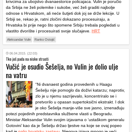
krivcima za ubojstvo dvanaestorice policajaca. Vulin je poručio
da Srbija ne želi polemike i sukobe, već želi graditi najbolje
odnose s Hrvatskom, ali neće šutjeti dok joj se drže lekcije. U
Srbiji se, rekao je, ratni zločini dokazano procesuiraju, a
Hrvatska bi prije nego što spomene Srbiju trebala pogledati u
vlastito dvorište i procesuirati svoje slučajeve.
HRT
Aleksandar Vulin
Ranko Ostojić
06.04.2015. (22:03)
Tko još pada na niske strasti
Vučić je osudio Šešelja, no Vulin je dolio ulje
na vatru
“Ni dvanaest godina provedenih u Haagu
Šešelju nije pomoglo da doživi katarzu; naprotiv,
zlo je u njemu sazrijevalo, koncentriralo se i
pretvorilo u opasan supertoksični ekstrakt. I dok
je oko Šešelja manje-više sve jasno, iznenađuju
potezi pojedinih predstavnika službene vlasti u Beogradu.
Ministar Aleksandar Vulin svojim izjavama o ‘ustaškom generalu
Gotovini’ kao da je Šešelju držao ljestve na koje se ovaj popeo
kad je
palio hrvatsku zastavu
. Njegova izjava mnogo je veći