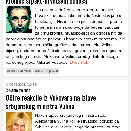
kronike srpsko-hrvatskih odnosa
“Ja nisam zadužen za crne kronike srpsko-
hrvatskih odnosa iako me vrlo često stavljate u
tu situaciju. Nisam ja bio jedini domaćin, prema
tome ja nisam samo ovdje da budem zadužen
za crnu kroniku hrvatsko-srpskih odnosa niti da
popravljam ono što se pokvari u hrvatsko-srpskim odnosima, niti
da popravljam monološke greške jedne strane. Ako želimo
dijalog, onda moramo čuti što se sve govori”, rekao je o govoru
srbijanskog ministra Aleksandra Vulina predsjednik Srpskoga
narodnog vijeća Milorad Pupovac.
Dnevnik.hr
Aleksandar Vulin
Milorad Pupovac
04.05.2015. (10:34)
Čišćenje dvorišta
Oštre reakcije iz Vukovara na izjave
srbijanskog ministra Vulina
Nakon izjave srbijanskog ministra rada
Aleksandra Vulina koji je Hrvatskoj poručio da
Srbiji ne dijeli lekcije, nego da procesuira svoje