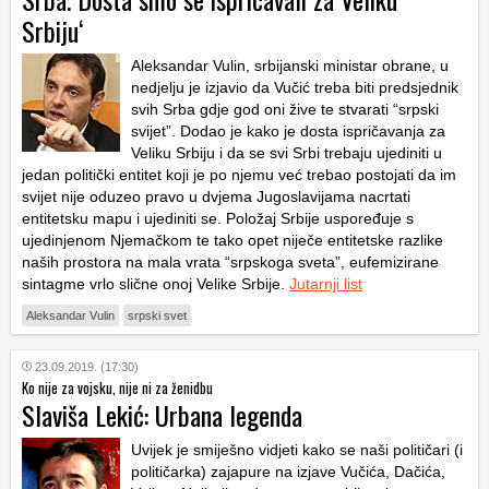
Srbiju‘
Aleksandar Vulin, srbijanski ministar obrane, u
nedjelju je izjavio da Vučić treba biti predsjednik
svih Srba gdje god oni žive te stvarati “srpski
svijet”. Dodao je kako je dosta ispričavanja za
Veliku Srbiju i da se svi Srbi trebaju ujediniti u
jedan politički entitet koji je po njemu već trebao postojati da im
svijet nije oduzeo pravo u dvjema Jugoslavijama nacrtati
entitetsku mapu i ujediniti se. Položaj Srbije uspoređuje s
ujedinjenom Njemačkom te tako opet niječe entitetske razlike
naših prostora na mala vrata “srpskoga sveta”, eufemizirane
sintagme vrlo slične onoj Velike Srbije.
Jutarnji list
Aleksandar Vulin
srpski svet
23.09.2019. (17:30)
Ko nije za vojsku, nije ni za ženidbu
Slaviša Lekić: Urbana legenda
Uvijek je smiješno vidjeti kako se naši političari (i
političarka) zajapure na izjave Vučića, Dačića,