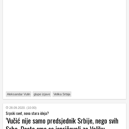
Aleksandar Vulin
glupe izjave
Velika Srbija
28.09.2020. (10:00)
Srpski svet, nova stara ideja?
‘Vučić nije samo predsjednik Srbije, nego svih
Srba. Dosta smo se ispričavali za Veliku