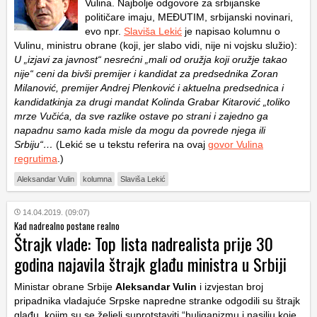
Vulina. Najbolje odgovore za srbijanske
političare imaju, MEĐUTIM, srbijanski novinari,
evo npr.
Slaviša Lekić
je napisao kolumnu o
Vulinu, ministru obrane (koji, jer slabo vidi, nije ni vojsku služio):
U „izjavi za javnost“ nesrećni „mali od oružja koji oružje takao
nije“ ceni da bivši premijer i kandidat za predsednika Zoran
Milanović, premijer Andrej Plenković i aktuelna predsednica i
kandidatkinja za drugi mandat Kolinda Grabar Kitarović „toliko
mrze Vučića, da sve razlike ostave po strani i zajedno ga
napadnu samo kada misle da mogu da povrede njega ili
Srbiju“…
(Lekić se u tekstu referira na ovaj
govor Vulina
regrutima
.)
Aleksandar Vulin
kolumna
Slaviša Lekić
14.04.2019. (09:07)
Kad nadrealno postane realno
Štrajk vlade: Top lista nadrealista prije 30
godina najavila štrajk glađu ministra u Srbiji
Ministar obrane Srbije
Aleksandar Vulin
i izvjestan broj
pripadnika vladajuće Srpske napredne stranke odgodili su štrajk
glađu, kojim su se željeli suprotstaviti “huliganizmu i nasilju koje