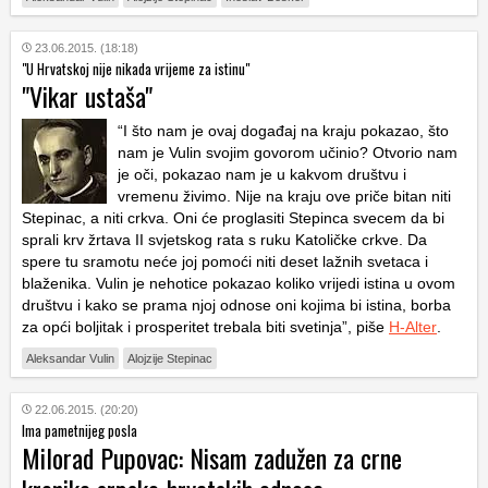
23.06.2015. (18:18)
"U Hrvatskoj nije nikada vrijeme za istinu"
"Vikar ustaša"
“I što nam je ovaj događaj na kraju pokazao, što
nam je Vulin svojim govorom učinio? Otvorio nam
je oči, pokazao nam je u kakvom društvu i
vremenu živimo. Nije na kraju ove priče bitan niti
Stepinac, a niti crkva. Oni će proglasiti Stepinca svecem da bi
sprali krv žrtava II svjetskog rata s ruku Katoličke crkve. Da
spere tu sramotu neće joj pomoći niti deset lažnih svetaca i
blaženika. Vulin je nehotice pokazao koliko vrijedi istina u ovom
društvu i kako se prama njoj odnose oni kojima bi istina, borba
za opći boljitak i prosperitet trebala biti svetinja”, piše
H-Alter
.
Aleksandar Vulin
Alojzije Stepinac
22.06.2015. (20:20)
Ima pametnijeg posla
Milorad Pupovac: Nisam zadužen za crne