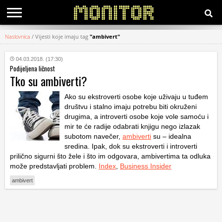
Naslovnica
/
Vijesti koje imaju tag
"ambivert"
KATEGORIJE
04.03.2018. (17:30)
Podijeljena ličnost
HRVATSKI
Tko su ambiverti?
WEB
Ako su ekstroverti osobe koje uživaju u tuđem
društvu i stalno imaju potrebu biti okruženi
drugima, a introverti osobe koje vole samoću i
mir te će radije odabrati knjigu nego izlazak
subotom navečer,
ambiverti
su – idealna
sredina. Ipak, dok su ekstroverti i introverti
prilično sigurni što žele i što im odgovara, ambivertima ta odluka
može predstavljati problem.
Index
,
Business Insider
ambivert