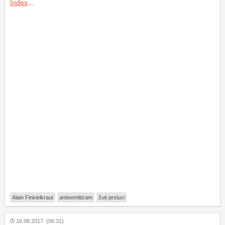
Index
…
Alain Finkielkraut
antisemitizam
žuti prsluci
16.08.2017. (06:31)