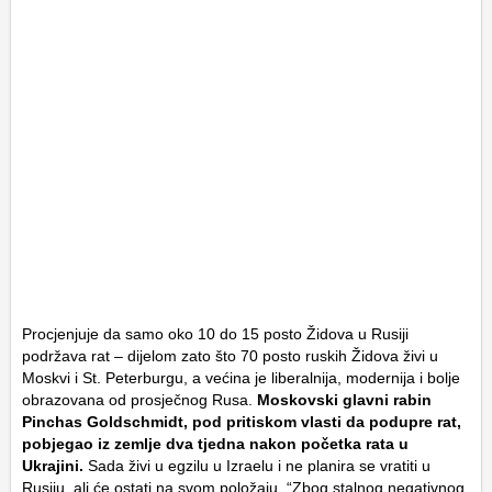
Procjenjuje da samo oko 10 do 15 posto Židova u Rusiji
podržava rat – dijelom zato što 70 posto ruskih Židova živi u
Moskvi i St. Peterburgu, a većina je liberalnija, modernija i bolje
obrazovana od prosječnog Rusa.
Moskovski glavni rabin
Pinchas Goldschmidt, pod pritiskom vlasti da podupre rat,
pobjegao iz zemlje dva tjedna nakon početka rata u
Ukrajini.
Sada živi u egzilu u Izraelu i ne planira se vratiti u
Rusiju, ali će ostati na svom položaju. “Zbog stalnog negativnog