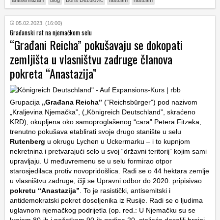
antisemitizam
blog
Boris Dežulović
fašizam
rasizam
05.02.2023. (16:00)
Građanski rat na njemačkom selu
“Građani Reicha” pokušavaju se dokopati
zemljišta u vlasništvu zadruge članova
pokreta “Anastazija”
Grupacija
„Građana Reicha”
(“Reichsbürger”) pod nazivom
„Kraljevina Njemačka”, („Königreich Deutschland”, skraćeno
KRD), okupljena oko samoproglašenog “cara” Petera Fitzeka,
trenutno pokušava etablirati svoje drugo stanište u selu
Rutenberg
u okrugu Lychen u Uckermarku – i to kupnjom
nekretnina i pretvarajući selo u svoj “državni teritorij” kojim sami
upravljaju. U međuvremenu se u selu formirao otpor
starosjedilaca protiv novopridošlica. Radi se o 44 hektara zemlje
u vlasništvu zadruge, čiji se Upravni odbor do 2020. pripisivao
pokretu “Anastazija”
. To je rasistički, antisemitski i
antidemokratski pokret doseljenika iz Rusije. Radi se o ljudima
uglavnom njemačkog podrijetla (op. red.: U Njemačku su se