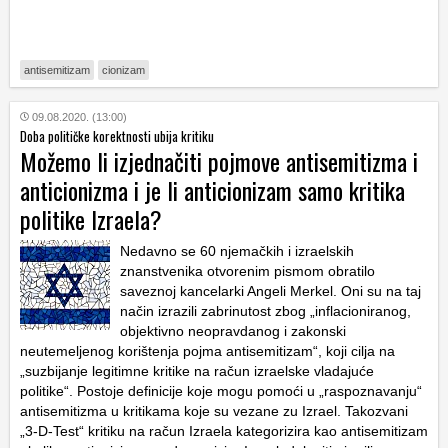
antisemitizam
cionizam
09.08.2020. (13:00)
Doba političke korektnosti ubija kritiku
Možemo li izjednačiti pojmove antisemitizma i
anticionizma i je li anticionizam samo kritika
politike Izraela?
Nedavno se 60 njemačkih i izraelskih
znanstvenika otvorenim pismom obratilo
saveznoj kancelarki Angeli Merkel. Oni su na taj
način izrazili zabrinutost zbog „inflacioniranog,
objektivno neopravdanog i zakonski
neutemeljenog korištenja pojma antisemitizam“, koji cilja na
„suzbijanje legitimne kritike na račun izraelske vladajuće
politike“. Postoje definicije koje mogu pomoći u „raspoznavanju“
antisemitizma u kritikama koje su vezane zu Izrael. Takozvani
„3-D-Test“ kritiku na račun Izraela kategorizira kao antisemitizam