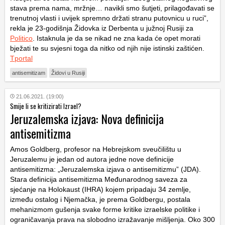
stava prema nama, mržnje… navikli smo šutjeti, prilagođavati se
trenutnoj vlasti i uvijek spremno držati stranu putovnicu u ruci”,
rekla je 23-godišnja Židovka iz Derbenta u južnoj Rusiji za
Politico
. Istaknula je da se nikad ne zna kada će opet morati
bježati te su svjesni toga da nitko od njih nije istinski zaštićen.
Tportal
antisemitizam
Židovi u Rusiji
21.06.2021. (19:00)
Smije li se kritizirati Izrael?
Jeruzalemska izjava: Nova definicija
antisemitizma
Amos Goldberg, profesor na Hebrejskom sveučilištu u
Jeruzalemu je jedan od autora jedne nove definicije
antisemitizma: „Jeruzalemska izjava o antisemitizmu” (JDA).
Stara definicija antisemitizma Međunarodnog saveza za
sjećanje na Holokaust (IHRA) kojem pripadaju 34 zemlje,
između ostalog i Njemačka, je prema Goldbergu, postala
mehanizmom gušenja svake forme kritike izraelske politike i
ograničavanja prava na slobodno izražavanje mišljenja. Oko 300