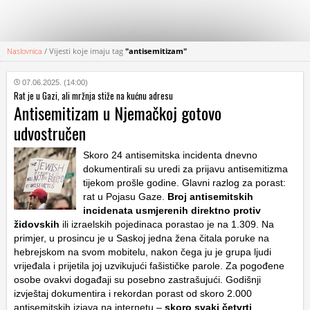
Naslovnica
/
Vijesti koje imaju tag
"antisemitizam"
KATEGORIJE
07.06.2025. (14:00)
Rat je u Gazi, ali mržnja stiže na kućnu adresu
HRVATSKI
Antisemitizam u Njemačkoj gotovo
WEB
udvostručen
Skoro 24 antisemitska incidenta dnevno
dokumentirali su uredi za prijavu antisemitizma
tijekom prošle godine. Glavni razlog za porast:
rat u Pojasu Gaze.
Broj antisemitskih
incidenata usmjerenih direktno protiv
židovskih
ili izraelskih pojedinaca porastao je na 1.309. Na
primjer, u prosincu je u Saskoj jedna žena čitala poruke na
hebrejskom na svom mobitelu, nakon čega ju je grupa ljudi
vrijeđala i prijetila joj uzvikujući fašističke parole. Za pogođene
osobe ovakvi događaji su posebno zastrašujući. Godišnji
izvještaj dokumentira i rekordan porast od skoro 2.000
antisemitskih izjava na internetu –
skoro svaki četvrti