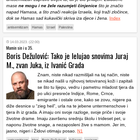
mase
ne mogu i ne žele razumjeti činjenice
što je značio
napad Hamasa, a što znači reakcija Izraela, koji traži zločince,
dok se Hamas sad kukavički skriva iza djece i žena.
Index
antisemitizam
Hamas
Izrael
Palestina
14.03.2023. (22:00)
Mamin sin i u 35.
Boris Dežulović: Tako je lelujao snovima Juraj
M., zvan Juka, iz Ivanić Grada
Znam, niste nikad razmišljali na taj način, niste
se nikad našli u njihovoj tetoviranoj koži i zapitali
se što tu lijepu, vedru i pametnu mladost tjera da
po ulici presreće Indijce, Rome, Crnce,
emigrante i ostale one, kako se zovu, nigere pa
diže desnice u “zieg heil”, urla na te jebene untermenschove i
tjera ih iz grada. A imaju oni svoje razloge, svoje priče i svoje
životne drame. Imaju završenu srednju školu i trideset pet, u
naponu životne snage, a nezaposleni žive s mamom. Jer im,
jasno, nigeri i Židovi otimaju posao.
N1