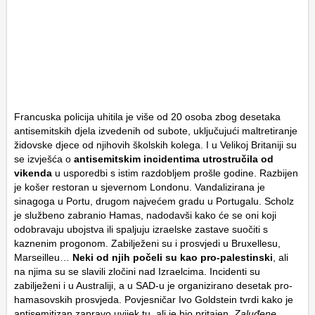
Francuska policija uhitila je više od 20 osoba zbog desetaka
antisemitskih djela izvedenih od subote, uključujući maltretiranje
židovske djece od njihovih školskih kolega. I u Velikoj Britaniji su
se izvješća o
antisemitskim incidentima utrostručila od
vikenda
u usporedbi s istim razdobljem prošle godine. Razbijen
je košer restoran u sjevernom Londonu. Vandalizirana je
sinagoga u Portu, drugom najvećem gradu u Portugalu. Scholz
je službeno zabranio Hamas, nadodavši kako će se oni koji
odobravaju ubojstva ili spaljuju izraelske zastave suočiti s
kaznenim progonom. Zabilježeni su i prosvjedi u Bruxellesu,
Marseilleu…
Neki od njih počeli su kao pro-palestinski
, ali
na njima su se slavili zločini nad Izraelcima. Incidenti su
zabilježeni i u Australiji, a u SAD-u je organizirano desetak pro-
hamasovskih prosvjeda. Povjesničar Ivo Goldstein tvrdi kako je
antisemitizan zapravo uvijek tu, ali je bio pritajen.
Zaluđene