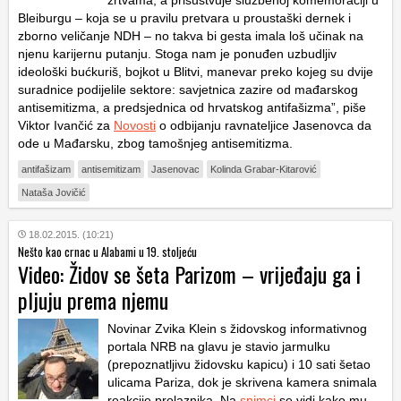
žrtvama, a prisustvuje službenoj komemoraciji u
Bleiburgu – koja se u pravilu pretvara u proustaški dernek i
zborno veličanje NDH – no takva bi gesta imala loš učinak na
njenu karijernu putanju. Stoga nam je ponuđen uzbudljiv
ideološki bućkuriš, bojkot u Blitvi, manevar preko kojeg su dvije
suradnice podijelile sektore: savjetnica zazire od mađarskog
antisemitizma, a predsjednica od hrvatskog antifašizma”, piše
Viktor Ivančić za
Novosti
o odbijanju ravnateljice Jasenovca da
ode u Mađarsku, zbog tamošnjeg antisemitizma.
antifašizam
antisemitizam
Jasenovac
Kolinda Grabar-Kitarović
Nataša Jovičić
18.02.2015. (10:21)
Nešto kao crnac u Alabami u 19. stoljeću
Video: Židov se šeta Parizom – vrijeđaju ga i
pljuju prema njemu
Novinar Zvika Klein s židovskog informativnog
portala NRB na glavu je stavio jarmulku
(prepoznatljivu židovsku kapicu) i 10 sati šetao
ulicama Pariza, dok je skrivena kamera snimala
reakcije prolaznika. Na
snimci
se vidi kako mu