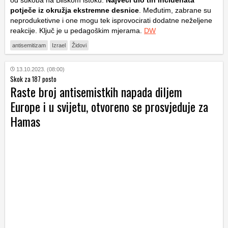
od sukoba na Bliskom istoku.
Najveći dio tih incidenata
potječe iz okružja ekstremne desnice
. Međutim, zabrane su
neproduketivne i one mogu tek isprovocirati dodatne neželjene
reakcije. Ključ je u pedagoškim mjerama.
DW
antisemitizam
Izrael
Židovi
13.10.2023. (08:00)
Skok za 187 posto
Raste broj antisemistkih napada diljem
Europe i u svijetu, otvoreno se prosvjeduje za
Hamas