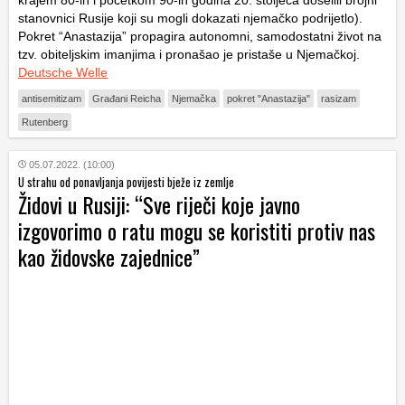
krajem 80-ih i početkom 90-ih godina 20. stoljeća doselili brojni
stanovnici Rusije koji su mogli dokazati njemačko podrijetlo).
Pokret “Anastazija” propagira autonomni, samodostatni život na
tzv. obiteljskim imanjima i pronašao je pristaše u Njemačkoj.
Deutsche Welle
antisemitizam
Građani Reicha
Njemačka
pokret "Anastazija"
rasizam
Rutenberg
05.07.2022. (10:00)
U strahu od ponavljanja povijesti bježe iz zemlje
Židovi u Rusiji: “Sve riječi koje javno
izgovorimo o ratu mogu se koristiti protiv nas
kao židovske zajednice”