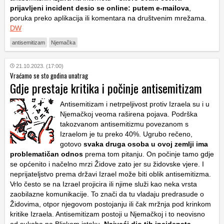
prijavljeni incident desio se online: putem e-mailova
,
poruka preko aplikacija ili komentara na društvenim mrežama.
DW
antisemitizam
Njemačka
21.10.2023. (17:00)
Vraćamo se sto godina unatrag
Gdje prestaje kritika i počinje antisemitizam
Antisemitizam i netrpeljivost protiv Izraela su i u
Njemačkoj veoma raširena pojava. Podrška
takozvanom antisemitizmu povezanom s
Izraelom je tu preko 40%. Ugrubo rečeno,
gotovo
svaka druga osoba u ovoj zemlji ima
problematičan odnos
prema tom pitanju. On počinje tamo gdje
se općenito i načelno mrzi Židove zato jer su židovske vjere. I
neprijateljstvo prema državi Izrael može biti oblik antisemitizma.
Vrlo često se na Izrael projicira ili njime služi kao neka vrsta
zaobilazne komunikacije. To znači da tu vladaju predrasude o
Židovima, otpor njegovom postojanju ili čak mržnja pod krinkom
kritike Izraela. Antisemitizam postoji u Njemačkoj i to neovisno