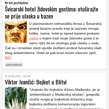
Ne baš gostoljubivo
Švicarski hotel židovskim gostima: otuširajte
se prije ulaska u bazen
U planinarskom odmaralištu Arosa u Švicarskoj
postoji bizarno pravilo koje je izazvalo mnoge
kritike, naime, hotel je ispred bazena postavio
natpis
u kojem traži svoje židovske goste (i to
samo njih) da se otuširaju prije ulaska u vodu.
Čak su i izraelske vlasti uputile službeni protest švicarskoj vladi
zbog antisemitizma. Hotel se pak brani krivim izborom riječi.
BBC
antisemitizam
18.05.2015. (10:34)
Viktor Ivančić: Bojkot u Blitvi
“Umjesto što bojkotira državu Mađarsku, jer je
‘antisemitizam u Mađarskoj strašan’, gospođa
Jovičić mogla je bojkotirati državnicu koja
bojkotira službenu komemoraciju logorskim