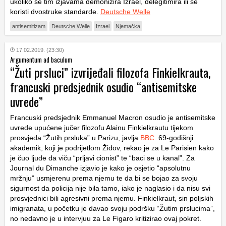
ukoliko se tim izjavama demonizira Izrael, delegitimira ili se
koristi dvostruke standarde.
Deutsche Welle
antisemitizam
Deutsche Welle
Izrael
Njemačka
17.02.2019. (23:30)
Argumentum ad baculum
“Žuti prsluci” izvrijeđali filozofa Finkielkrauta,
francuski predsjednik osudio “antisemitske
uvrede”
Francuski predsjednik Emmanuel Macron osudio je antisemitske
uvrede upućene jučer filozofu Alainu Finkielkrautu tijekom
prosvjeda “Žutih prsluka” u Parizu, javlja
BBC
. 69-godišnji
akademik, koji je podrijetlom Židov, rekao je za Le Parisien kako
je čuo ljude da viču “prljavi cionist” te “baci se u kanal”. Za
Journal du Dimanche izjavio je kako je osjetio “apsolutnu
mržnju” usmjerenu prema njemu te da bi se bojao za svoju
sigurnost da policija nije bila tamo, iako je naglasio i da nisu svi
prosvjednici bili agresivni prema njemu. Finkielkraut, sin poljskih
imigranata, u početku je davao svoju podršku “Žutim prslucima”,
no nedavno je u intervjuu za Le Figaro kritizirao ovaj pokret.