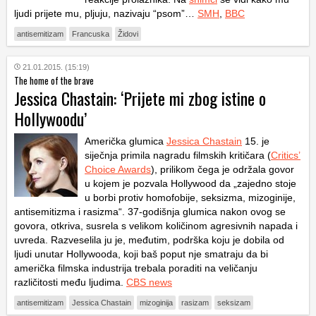
ljudi prijete mu, pljuju, nazivaju “psom”…
SMH
,
BBC
antisemitizam
Francuska
Židovi
21.01.2015. (15:19)
The home of the brave
Jessica Chastain: ‘Prijete mi zbog istine o
Hollywoodu’
Američka glumica
Jessica Chastain
15. je
siječnja primila nagradu filmskih kritičara (
Critics’
Choice Awards
), prilikom čega je održala govor
u kojem je pozvala Hollywood da „zajedno stoje
u borbi protiv homofobije, seksizma, mizoginije,
antisemitizma i rasizma“. 37-godišnja glumica nakon ovog se
govora, otkriva, susrela s velikom količinom agresivnih napada i
uvreda. Razveselila ju je, međutim, podrška koju je dobila od
ljudi unutar Hollywooda, koji baš poput nje smatraju da bi
američka filmska industrija trebala poraditi na veličanju
različitosti među ljudima.
CBS news
antisemitizam
Jessica Chastain
mizoginija
rasizam
seksizam