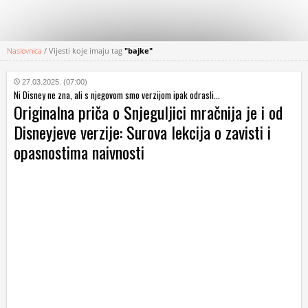
Naslovnica
/
Vijesti koje imaju tag
"bajke"
KATEGORIJE
27.03.2025. (07:00)
Ni Disney ne zna, ali s njegovom smo verzijom ipak odrasli...
HRVATSKI
Originalna priča o Snjeguljici mračnija je i od
WEB
Disneyjeve verzije: Surova lekcija o zavisti i
opasnostima naivnosti