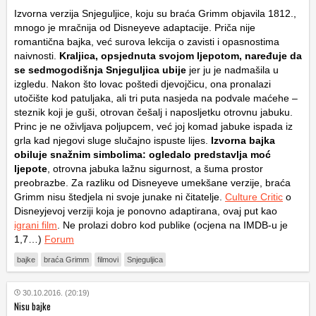
Izvorna verzija Snjeguljice, koju su braća Grimm objavila 1812.,
mnogo je mračnija od Disneyeve adaptacije. Priča nije
romantična bajka, već surova lekcija o zavisti i opasnostima
naivnosti.
Kraljica, opsjednuta svojom ljepotom, naređuje da
se sedmogodišnja Snjeguljica ubije
jer ju je nadmašila u
izgledu. Nakon što lovac poštedi djevojčicu, ona pronalazi
utočište kod patuljaka, ali tri puta nasjeda na podvale maćehe –
steznik koji je guši, otrovan češalj i naposljetku otrovnu jabuku.
Princ je ne oživljava poljupcem, već joj komad jabuke ispada iz
grla kad njegovi sluge slučajno ispuste lijes.
Izvorna bajka
obiluje snažnim simbolima: ogledalo predstavlja moć
ljepote
, otrovna jabuka lažnu sigurnost, a šuma prostor
preobrazbe. Za razliku od Disneyeve umekšane verzije, braća
Grimm nisu štedjela ni svoje junake ni čitatelje.
Culture Critic
o
Disneyjevoj verziji koja je ponovno adaptirana, ovaj put kao
igrani film
. Ne prolazi dobro kod publike (ocjena na IMDB-u je
1,7…)
Forum
bajke
braća Grimm
filmovi
Snjeguljica
30.10.2016. (20:19)
Nisu bajke