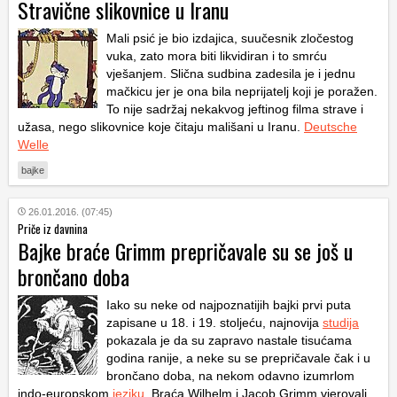
Stravične slikovnice u Iranu
Mali psić je bio izdajica, suučesnik zločestog
vuka, zato mora biti likvidiran i to smrću
vješanjem. Slična sudbina zadesila je i jednu
mačkicu jer je ona bila neprijatelj koji je poražen.
To nije sadržaj nekakvog jeftinog filma strave i
užasa, nego slikovnice koje čitaju mališani u Iranu.
Deutsche
Welle
bajke
26.01.2016. (07:45)
Priče iz davnina
Bajke braće Grimm prepričavale su se još u
brončano doba
Iako su neke od najpoznatijih bajki prvi puta
zapisane u 18. i 19. stoljeću, najnovija
studija
pokazala je da su zapravo nastale tisućama
godina ranije, a neke su se prepričavale čak i u
brončano doba, na nekom odavno izumrlom
indo-europskom
jeziku
. Braća Wilhelm i Jacob Grimm vjerovali