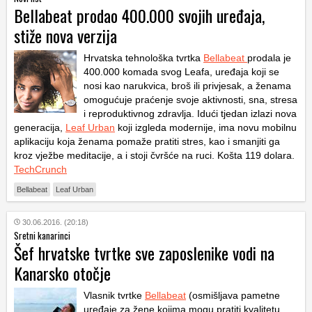
Bellabeat prodao 400.000 svojih uređaja,
stiže nova verzija
Hrvatska tehnološka tvrtka
Bellabeat
prodala je
400.000 komada svog Leafa, uređaja koji se
nosi kao narukvica, broš ili privjesak, a ženama
omogućuje praćenje svoje aktivnosti, sna, stresa
i reproduktivnog zdravlja. Idući tjedan izlazi nova
generacija,
Leaf Urban
koji izgleda modernije, ima novu mobilnu
aplikaciju koja ženama pomaže pratiti stres, kao i smanjiti ga
kroz vježbe meditacije, a i stoji čvršće na ruci. Košta 119 dolara.
TechCrunch
Bellabeat
Leaf Urban
30.06.2016. (20:18)
Sretni kanarinci
Šef hrvatske tvrtke sve zaposlenike vodi na
Kanarsko otočje
Vlasnik tvrtke
Bellabeat
(osmišljava pametne
uređaje za žene kojima mogu pratiti kvalitetu