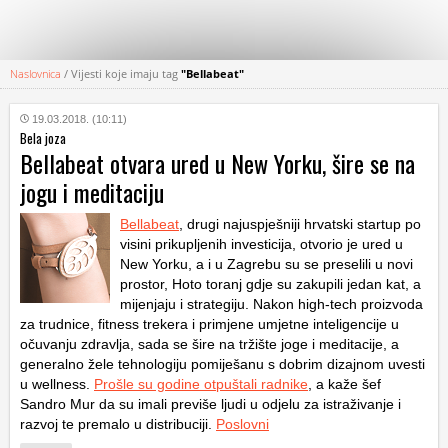
Naslovnica
/
Vijesti koje imaju tag
"Bellabeat"
KATEGORIJE
19.03.2018. (10:11)
Bela joza
HRVATSKI
Bellabeat otvara ured u New Yorku, šire se na
WEB
jogu i meditaciju
Bellabeat
, drugi najuspješniji hrvatski startup po
visini prikupljenih investicija, otvorio je ured u
New Yorku, a i u Zagrebu su se preselili u novi
prostor, Hoto toranj gdje su zakupili jedan kat, a
mijenjaju i strategiju. Nakon high-tech proizvoda
za trudnice, fitness trekera i primjene umjetne inteligencije u
očuvanju zdravlja, sada se šire na tržište joge i meditacije, a
generalno žele tehnologiju pomiješanu s dobrim dizajnom uvesti
u wellness.
Prošle su godine otpuštali radnike
, a kaže šef
Sandro Mur da su imali previše ljudi u odjelu za istraživanje i
razvoj te premalo u distribuciji.
Poslovni