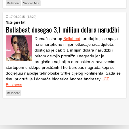
Bellabeat
Sandro Mur
17.06.2015. (12:20)
Naše gore list
Bellabeat dosegao 3,1 milijun dolara narudžbi
Domaći startup
Bellabeat
, uređaj koji se spaja
na smartphone i mjeri otkucaje srca djeteta,
dostigao je čak 3,1 milijun dolara narudžbi i
pritom osvojio prestižnu nagradu jer je
proglašen najboljim europskim zdravstvenim
startupom u sklopu prestižnih The Europas nagrada koje se
dodjeljuju najbolje tehnološke tvrtke cijelog kontinenta. Sada se
timu pridružuje i domaća blogerica Andrea Andrassy.
ICT
Business
Bellabeat