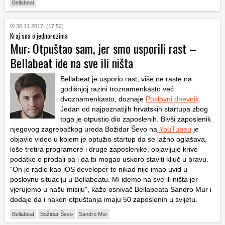
Bellabeat
30.11.2017. (17:52)
Kraj sna o jednorozima
Mur: Otpuštao sam, jer smo usporili rast –
Bellabeat ide na sve ili ništa
Bellabeat je usporio rast, više ne raste na
godišnjoj razini troznamenkasto već
dvoznamenkasto, doznaje
Poslovni dnevnik
.
Jedan od najpoznatijih hrvatskih startupa zbog
toga je otpustio dio zaposlenih. Bivši zaposlenik
njegovog zagrebačkog ureda Božidar Ševo na
YouTubeu
je
objavio video u kojem je optužio startup da se lažno oglašava,
loše tretira programere i druge zaposlenike, objavljuje krive
podatke o prodaji pa i da bi mogao uskoro staviti ključ u bravu.
“On je radio kao iOS developer te nikad nije imao uvid u
poslovnu situaciju u Bellabeatu. Mi idemo na sve ili ništa jer
vjerujemo u našu misiju”, kaže osnivač Bellabeata Sandro Mur i
dodaje da i nakon otpuštanja imaju 50 zaposlenih u svijetu.
Bellabeat
Božidar Ševo
Sandro Mur