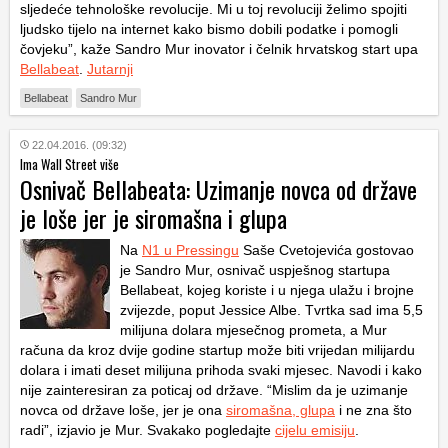
sljedeće tehnološke revolucije. Mi u toj revoluciji želimo spojiti
ljudsko tijelo na internet kako bismo dobili podatke i pomogli
čovjeku”, kaže Sandro Mur inovator i čelnik hrvatskog start upa
Bellabeat
.
Jutarnji
Bellabeat
Sandro Mur
22.04.2016. (09:32)
Ima Wall Street više
Osnivač Bellabeata: Uzimanje novca od države
je loše jer je siromašna i glupa
Na
N1 u Pressingu
Saše Cvetojevića gostovao
je Sandro Mur, osnivač uspješnog startupa
Bellabeat, kojeg koriste i u njega ulažu i brojne
zvijezde, poput Jessice Albe. Tvrtka sad ima 5,5
milijuna dolara mjesečnog prometa, a Mur
računa da kroz dvije godine startup može biti vrijedan milijardu
dolara i imati deset milijuna prihoda svaki mjesec. Navodi i kako
nije zainteresiran za poticaj od države. “Mislim da je uzimanje
novca od države loše, jer je ona
siromašna, glupa
i ne zna što
radi”, izjavio je Mur. Svakako pogledajte
cijelu emisiju
.