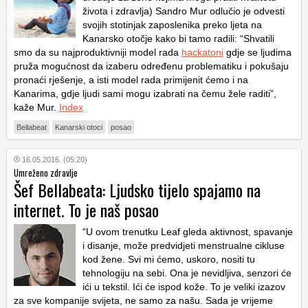
života i zdravlja) Sandro Mur odlučio je odvesti
svojih stotinjak zaposlenika preko ljeta na
Kanarsko otočje kako bi tamo radili: “Shvatili
smo da su najproduktivniji model rada
hackatoni
gdje se ljudima
pruža mogućnost da izaberu određenu problematiku i pokušaju
pronaći rješenje, a isti model rada primijenit ćemo i na
Kanarima, gdje ljudi sami mogu izabrati na čemu žele raditi”,
kaže Mur.
Index
Bellabeat
Kanarski otoci
posao
16.05.2016. (05:20)
Umreženo zdravlje
Šef Bellabeata: Ljudsko tijelo spajamo na
internet. To je naš posao
“U ovom trenutku Leaf gleda aktivnost, spavanje
i disanje, može predvidjeti menstrualne cikluse
kod žene. Svi mi ćemo, uskoro, nositi tu
tehnologiju na sebi. Ona je nevidljiva, senzori će
ići u tekstil. Ići će ispod kože. To je veliki izazov
za sve kompanije svijeta, ne samo za našu. Sada je vrijeme