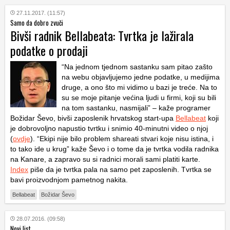
27.11.2017. (11:57)
Samo da dobro zvuči
Bivši radnik Bellabeata: Tvrtka je lažirala
podatke o prodaji
“Na jednom tjednom sastanku sam pitao zašto
na webu objavljujemo jedne podatke, u medijima
druge, a ono što mi vidimo u bazi je treće. Na to
su se moje pitanje većina ljudi u firmi, koji su bili
na tom sastanku, nasmijali” – kaže programer
Božidar Ševo, bivši zaposlenik hrvatskog start-upa
Bellabeat
koji
je dobrovoljno napustio tvrtku i snimio 40-minutni video o njoj
(
ovdje
). “Ekipi nije bilo problem shareati stvari koje nisu istina, i
to tako ide u krug” kaže Ševo i o tome da je tvrtka vodila radnika
na Kanare, a zapravo su si radnici morali sami platiti karte.
Index
piše da je tvrtka pala na samo pet zaposlenih. Tvrtka se
bavi proizvodnjom pametnog nakita.
Bellabeat
Božidar Ševo
28.07.2016. (09:58)
Novi list