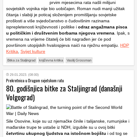
prvim mjesecima rata našli milijuni
sovjetskih vojnika nije bio uobičajen. Roman nudi manji užitak
čitanja i slabiji je poticaj složenijem promišljanju sovjetske
prošlosti a više svjedočanstvo o čudovišnim razinama
isprepletenosti književnosti i politike i
odraz angažmana pisca
u političkim i društvenim borbama njegova vremena
. Ipak, s
vremena na vrijeme čitatelj će biti nagrađen jer će pod
površinom utopijskih hvalospjeva naići na nježnu empatiju.
HDP
Kritika
,
Svijet kulture
Bitka za Staljingrad
književna kritika
Vasilij Grossman
29.01.2023. (08:00)
Prekretnica u Drugom svjetskom ratu
80. godišnjica bitke za Staljingrad (današnji
Volgograd)
Sile Osovine, koje su uz njemačke činile i talijanske, rumunjske i
mađarske trupe te ustaše iz NDH, izgubile su u ovoj bitki
četvrtinu ukupnog ljudstva na istočnom bojištu
i od tog se