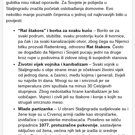
gubitka nisu nikad oporavile. Za Sovjete je pobjeda u
Staljingradu značila početak oslobađanja domovine. Evo
nekoliko manje poznatih činjenica o jednoj od najkrvavijih bitki u
povijesti:
“Rat štakora” i borba za svaku kuću
– Borilo se za
svaki podrum, stubište, svaku prostoriju kuće ili tvornice,
pa čak i za svaki kanalizacijski otvor, zbog čega su Nijemci
bitku prozvali Rattenkrieg, odnosno
Rat štakora
. Često
se događalo da Nijemci i Sovjeti pucaju jedni na druge
kroz rupe u podovima ili zidove istog ili susjednih stanova.
Životni vijek vojnika i kanibalizam
– Svaki vojnik u
Staljingradu s obje strane imao je očekivani životni vijek
od jednog dana, a časnici, među kojima i generali, živjeli
su najviše tri dana. Mnogi su se i smrznuli jer se
temperatura zimi spuštala na minus 30 Celzijevih
stupnjeva. Zbog nedostatka hrane kanibalizam je bio
uobičajen. Vojnici i civili jeli su štakore i konje s kojih su
strugali smrznuto meso.
Mlade partizanke
– U obrani Staljingrada sudjelovale su i
žene koje su u Crvenoj armiji radile kao strojničarke,
izviđačice i operaterke minobacača. Posebno se ističu
pripadnice
1077. protuzračne pukovnije
, sastavljene
isključivo od žena, većina njih tek je izašla iz srednje