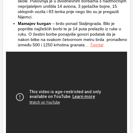
škole. Pukovnija je u dvodnevnim borbama s nadmoćnijim
neprijateljem uništila 14 aviona, 3 pješačke bojne, 15
oklopnih vozila i 83 tenka prije nego što su je pregazili
Nijemci.
Mamajev kurgan
– brdo ponad Staljingrada. Bilo je
poprište najžešćih borbi te je 14 puta prelazilo iz ruke u
ruku. O žestini borbe ponajviše govori podatak da je
nakon bitke na svakom četvornom metru brda pronađeno
između 500 i 1250 krhotina granata…
Tportal