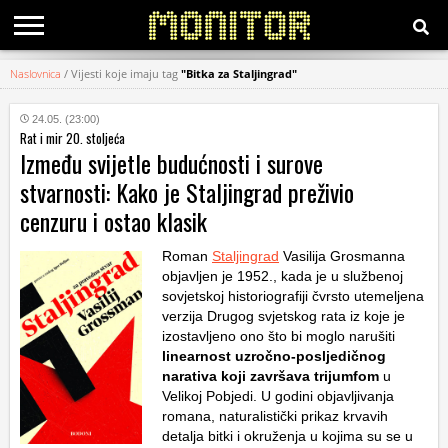
Naslovnica
/
Vijesti koje imaju tag
"Bitka za Staljingrad"
KATEGORIJE
24.05. (23:00)
Rat i mir 20. stoljeća
HRVATSKI
Između svijetle budućnosti i surove
WEB
stvarnosti: Kako je Staljingrad preživio
cenzuru i ostao klasik
Roman
Staljingrad
Vasilija Grosmanna
objavljen je 1952., kada je u službenoj
sovjetskoj historiografiji čvrsto utemeljena
verzija Drugog svjetskog rata iz koje je
izostavljeno ono što bi moglo narušiti
linearnost uzročno-posljedičnog
narativa koji završava trijumfom
u
Velikoj Pobjedi. U godini objavljivanja
romana, naturalistički prikaz krvavih
detalja bitki i okruženja u kojima su se u