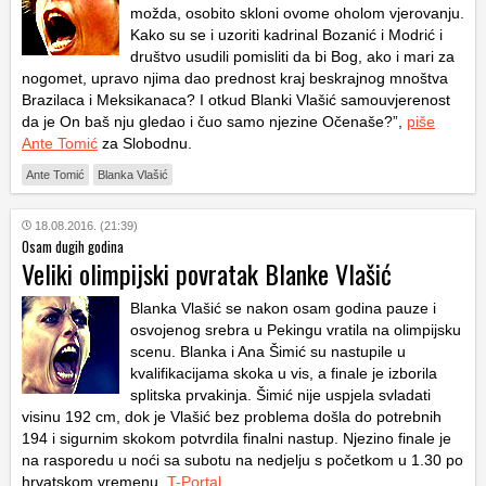
možda, osobito skloni ovome oholom vjerovanju.
Kako su se i uzoriti kadrinal Bozanić i Modrić i
društvo usudili pomisliti da bi Bog, ako i mari za
nogomet, upravo njima dao prednost kraj beskrajnog mnoštva
Brazilaca i Meksikanaca? I otkud Blanki Vlašić samouvjerenost
da je On baš nju gledao i čuo samo njezine Očenaše?”,
piše
Ante Tomić
za Slobodnu.
Ante Tomić
Blanka Vlašić
18.08.2016. (21:39)
Osam dugih godina
Veliki olimpijski povratak Blanke Vlašić
Blanka Vlašić se nakon osam godina pauze i
osvojenog srebra u Pekingu vratila na olimpijsku
scenu. Blanka i Ana Šimić su nastupile u
kvalifikacijama skoka u vis, a finale je izborila
splitska prvakinja. Šimić nije uspjela svladati
visinu 192 cm, dok je Vlašić bez problema došla do potrebnih
194 i sigurnim skokom potvrdila finalni nastup. Njezino finale je
na rasporedu u noći sa subotu na nedjelju s početkom u 1.30 po
hrvatskom vremenu.
T-Portal