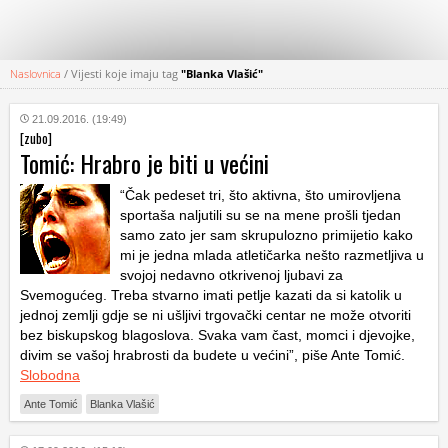
Naslovnica
/
Vijesti koje imaju tag
"Blanka Vlašić"
KATEGORIJE
21.09.2016. (19:49)
[zubo]
HRVATSKI
Tomić: Hrabro je biti u većini
WEB
“Čak pedeset tri, što aktivna, što umirovljena
sportaša naljutili su se na mene prošli tjedan
samo zato jer sam skrupulozno primijetio kako
mi je jedna mlada atletičarka nešto razmetljiva u
svojoj nedavno otkrivenoj ljubavi za
Svemogućeg. Treba stvarno imati petlje kazati da si katolik u
jednoj zemlji gdje se ni ušljivi trgovački centar ne može otvoriti
bez biskupskog blagoslova. Svaka vam čast, momci i djevojke,
divim se vašoj hrabrosti da budete u većini”, piše Ante Tomić.
Slobodna
Ante Tomić
Blanka Vlašić