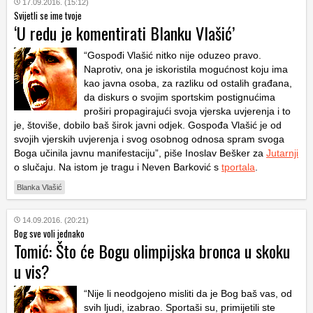
17.09.2016. (15:12)
Svijetli se ime tvoje
‘U redu je komentirati Blanku Vlašić’
“Gospođi Vlašić nitko nije oduzeo pravo.
Naprotiv, ona je iskoristila mogućnost koju ima
kao javna osoba, za razliku od ostalih građana,
da diskurs o svojim sportskim postignućima
proširi propagirajući svoja vjerska uvjerenja i to
je, štoviše, dobilo baš širok javni odjek. Gospođa Vlašić je od
svojih vjerskih uvjerenja i svog osobnog odnosa spram svoga
Boga učinila javnu manifestaciju”, piše Inoslav Bešker za
Jutarnji
o slučaju. Na istom je tragu i Neven Barković s
tportala
.
Blanka Vlašić
14.09.2016. (20:21)
Bog sve voli jednako
Tomić: Što će Bogu olimpijska bronca u skoku
u vis?
“Nije li neodgojeno misliti da je Bog baš vas, od
svih ljudi, izabrao. Sportaši su, primijetili ste