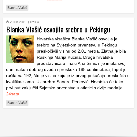
Blanka Vlašić
29.08.2015. (12:33)
Blanka Vlašić osvojila srebro u Pekingu
Hrvatska visašica Blanka Vlašić osvojila je
srebro na Svjetskom prvenstvu u Pekingu
preskočivši visinu od 2,01 metra. Zlatna je bila
Ruskinja Marija Kučina. Druga hrvatska
predstavnica u finalu Ana Šimić nije imala svoj
dan, nakon dobrog uvoda i preskoka 188 centimetara, triput je
rušila na 192, što je visina koju je iz prvog pokušaja preskočila u
kvalifikacijama. Uz srebro Sandre Perković, Hrvatska će tako
prvi put zaključiti Svjetsko prvenstvo u atletici s dvije medalje.
24sata
Blanka Vlašić