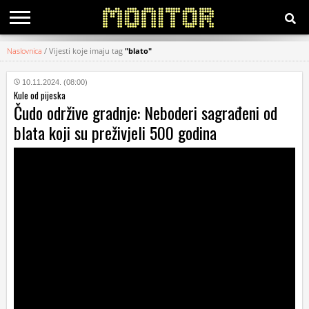
Naslovnica
/
Vijesti koje imaju tag
"blato"
KATEGORIJE
10.11.2024. (08:00)
Kule od pijeska
HRVATSKI
Čudo održive gradnje: Neboderi sagrađeni od
WEB
blata koji su preživjeli 500 godina