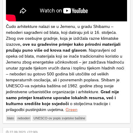
Čudo arhitekture nalazi se u Jemenu, u gradu Shibamu –
neboderi sagrađeni od blata, koji datiraju još iz 16. stoljeća.
Zbog ove osebujne gradnje, koja je izdržala razne klimatske
izazove
, ove su građevine primjer kako prirodni materijali
pružaju puno više od krova nad glavom
. Napravljeni od
opeka od blata, materijala koji se inače tradicionalno koristio u
Jemenu zbog energetske učinkovitosti – jer zadržava hladnoću
unutar zgrade tijekom vrućih dana i toplinu tijekom hladnih noći
– neboderi su gotovo 500 godina bili utočište od velikih
temperaturnih oscilacija, ali i povremenih poplava. Shibam je
UNESCO-va svjetska baština od 1982. godine zbog svoje
jedinstvene urbanističke organizacije i arhitekture.
Grad nije
samo primjer kreativne uporabe lokalnih resursa, već i
kulturno središte koje svjedoči
o stoljećima tradicije i
prilagodbi pustinjskim uvjetima.
Green
blato
neboderi
UNESCO-ov popis svjetske baštine
27.09.2023. (22:00)