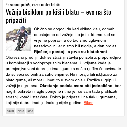
Po suncu i po kiši, vazda na dva kotača
Vožnja biciklom po kiši i blatu – evo na što
pripaziti
Obično se dogodi da kad vidimo kišu, odmah
odustajemo od vožnje i to je to. Idemo kad se
vrijeme popravi, a do tad smo uglavnom
nezadovoljni jer nismo bili nigdje, a dan prolazi…
Rješenje postoji, a prvo su blatobrani
.
Obavezno prednji, dok se stražnji stavlja po izobru, preporučljivo
u kombinaciji s vodopropusnim hlačama. U vrijeme kada je
promjenjivo vani dobro je imati gume s nešto rjeđim čepovima te
da su veći od onih za suho vrijeme. Ne moraju biti isključivo za
blato gume, ali moraju imati to u svom opisu. Razlika u gripu i
vožnji je ogromna.
Okretanje pedala mora biti jednolično
, bez
naglih pokreta i nagle pomjene ritma jer će vam tada proklizati
stražnji kotač i stat ćete. Dobro je pripaziti i na tlak u gumama,
koji nije dobro imati jednakog cijele godine.
Biker
bicikli
blato
kiša