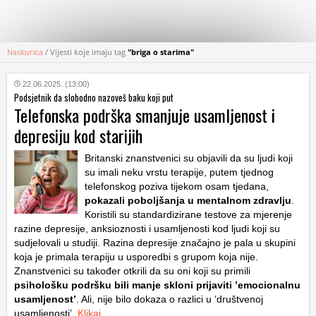
Naslovnica
/
Vijesti koje imaju tag
"briga o starima"
KATEGORIJE
22.06.2025. (13:00)
Podsjetnik da slobodno nazoveš baku koji put
HRVATSKI
Telefonska podrška smanjuje usamljenost i
WEB
depresiju kod starijih
Britanski znanstvenici su objavili da su ljudi koji
su imali neku vrstu terapije, putem tjednog
telefonskog poziva tijekom osam tjedana,
pokazali poboljšanja u mentalnom zdravlju
.
Koristili su standardizirane testove za mjerenje
razine depresije, anksioznosti i usamljenosti kod ljudi koji su
sudjelovali u studiji. Razina depresije značajno je pala u skupini
koja je primala terapiju u usporedbi s grupom koja nije.
Znanstvenici su također otkrili da su oni koji su primili
psihološku podršku bili manje skloni prijaviti ’emocionalnu
usamljenost’
. Ali, nije bilo dokaza o razlici u ‘društvenoj
usamljenosti’.
Klikaj