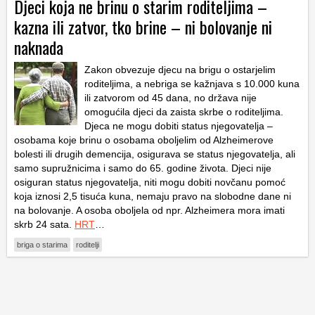
Djeci koja ne brinu o starim roditeljima –
kazna ili zatvor, tko brine – ni bolovanje ni
naknada
Zakon obvezuje djecu na brigu o ostarjelim
roditeljima, a nebriga se kažnjava s 10.000 kuna
ili zatvorom od 45 dana, no država nije
omogućila djeci da zaista skrbe o roditeljima.
Djeca ne mogu dobiti status njegovatelja –
osobama koje brinu o osobama oboljelim od Alzheimerove
bolesti ili drugih demencija, osigurava se status njegovatelja, ali
samo supružnicima i samo do 65. godine života. Djeci nije
osiguran status njegovatelja, niti mogu dobiti novčanu pomoć
koja iznosi 2,5 tisuća kuna, nemaju pravo na slobodne dane ni
na bolovanje. A osoba oboljela od npr. Alzheimera mora imati
skrb 24 sata.
HRT
…
briga o starima
roditelji