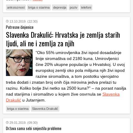
anksioznost
briga o starima
depresija
poziv
telefoni
13.10.2019. (22:30)
Potresne činjenice
Slavenka Drakulić: Hrvatska je zemlja starih
ljudi, ali ne i zemlja za njih
“Oko 55% umirovljenika živi ispod dosadašnje
linije siromaštva od 2180 kuna. Umirovljenici
čine 20% ukupne populacije u Hrvatskoj. U ovoj
europskoj zemlji oko pola milijuna njih živi ispod
razine siromaštva, a tom postotku vjerojatno
treba dodati i znatan broj onih čija mirovina jedva prelazi tu
razinu. Koliko bolje živi netko sa 2500 kuna?” – na porast nasilja
nad starijima i siromaštvo u kojem žive osvrnula se
Slavenka
Drakulić
u Jutarnjem.
briga o starima
Slavenka Drakulić
29.01.2019. (09:30)
Država sama sebi smjestila probleme