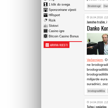
1 klik do svega
Brodotrogir
Dan
Sponzorirane vijesti
HRsport
16.04.2018. (12
Rizik
Jamstva tražim, i
Danko Kon
Slotovi
Casino igre
Bitcoin Casino Bonus
ARHIVA VIJESTI
Večernjem
. O
ne brodogradil
brodogradilišt
brodogradilišt
milijarde eura 
suradnici, zez
brodogradilišta
14.04.2018. (12
Tužno i smiješno