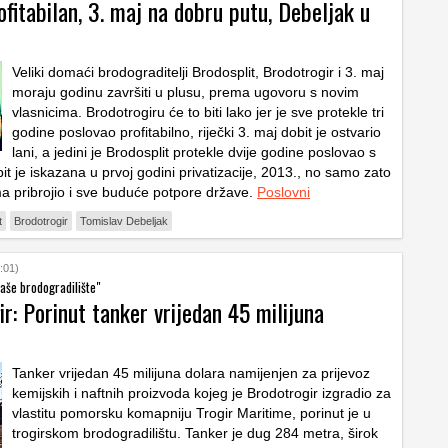
fitabilan, 3. maj na dobru putu, Debeljak u
Veliki domaći brodograditelji Brodosplit, Brodotrogir i 3. maj
moraju godinu završiti u plusu, prema ugovoru s novim
vlasnicima. Brodotrogiru će to biti lako jer je sve protekle tri
godine poslovao profitabilno, riječki 3. maj dobit je ostvario
lani, a jedini je Brodosplit protekle dvije godine poslovao s
t je iskazana u prvoj godini privatizacije, 2013., no samo zato
ma pribrojio i sve buduće potpore države.
Poslovni
t
Brodotrogir
Tomislav Debeljak
:01)
naše brodogradilište"
r: Porinut tanker vrijedan 45 milijuna
Tanker vrijedan 45 milijuna dolara namijenjen za prijevoz
kemijskih i naftnih proizvoda kojeg je Brodotrogir izgradio za
vlastitu pomorsku komapniju Trogir Maritime, porinut je u
trogirskom brodogradilištu. Tanker je dug 284 metra, širok