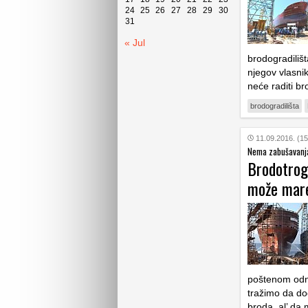
24
25
26
27
28
29
30
31
« Jul
brodogradilišt
njegov vlasnik
neće raditi b
brodogradilišta
11.09.2016. (15
Nema zabušavanj
Brodotrogi
može mare
poštenom odno
tražimo da dođ
broda, al’ da 