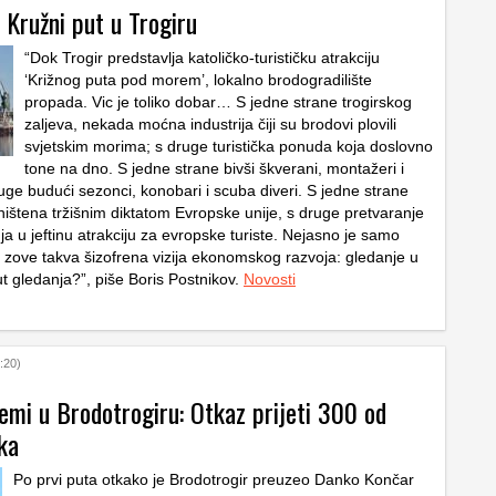
 Kružni put u Trogiru
“Dok Trogir predstavlja katoličko-turističku atrakciju
‘Križnog puta pod morem’, lokalno brodogradilište
propada. Vic je toliko dobar… S jedne strane trogirskog
zaljeva, nekada moćna industrija čiji su brodovi plovili
svjetskim morima; s druge turistička ponuda koja doslovno
tone na dno. S jedne strane bivši škverani, montažeri i
ruge budući sezonci, konobari i scuba diveri. S jedne strane
ništena tržišnim diktatom Evropske unije, s druge pretvaranje
nja u jeftinu atrakciju za evropske turiste. Nejasno je samo
 zove takva šizofrena vizija ekonomskog razvoja: gledanje u
 kut gledanja?”, piše Boris Postnikov.
Novosti
:20)
emi u Brodotrogiru: Otkaz prijeti 300 od
ka
Po prvi puta otkako je Brodotrogir preuzeo Danko Končar