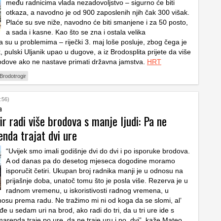
među radnicima vlada nezadovoljstvo – sigurno će biti
otkaza, a navodno je od 900 zaposlenih njih čak 300 višak.
Plaće su sve niže, navodno će biti smanjene i za 50 posto,
a sada i kasne. Kao što se zna i ostala velika
a su u problemima – riječki 3. maj loše posluje, zbog čega je
, pulski Uljanik upao u dugove, a iz Brodosplita prijete da više
rodove ako ne nastave primati državna jamstva.
HRT
Brodotrogir
:56)
a
r radi više brodova s manje ljudi: Pa ne
nda trajat dvi ure
“Uvijek smo imali godišnje dvi do dvi i po isporuke brodova.
A od danas pa do desetog mjeseca dogodine moramo
isporučit četiri. Ukupan broj radnika manji je u odnosu na
prijašnje doba, unatoč tomu što je posla više. Rezerva je u
radnom vremenu, u iskoristivosti radnog vremena, u
su prema radu. Ne tražimo mi ni od koga da se slomi, al’
e u sedam uri na brod, ako radi do tri, da u tri ure ide s
marenda traje po ure, da ne traje uru i po, dvi”, kaže Mateo