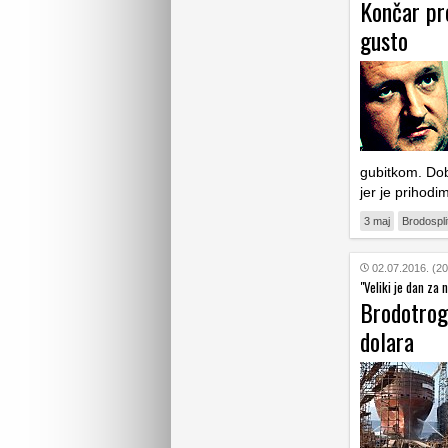
Končar pro
gusto
gubitkom. Dobi
jer je prihodi
3 maj
Brodospli
02.07.2016. (20
"Veliki je dan za 
Brodotrogi
dolara