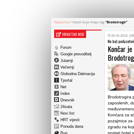
Naslovnica
/
Vijesti koje imaju tag
"Brodotrogir"
HRVATSKI WEB
05.04.2019. (08
Ne baš poduzetnič
Končar je 
Forum
Google prevoditelj
Brodotrog
Jutarnji
Večernji
Slobodna Dalmacija
Tportal
Net
Index
Brodotrogira p
Dnevnik
zaposlenih, da
24sata
međuvremenu g
Novi list
Končara za str
HRT vijesti
pozajmice za 
Ponuda dana
zgradu na koju
postati hotel 
Bug