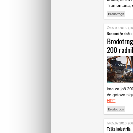
Tramontana, č
Brodotrogir
05.09.2016. (20
Bosanci će doći 
Brodotrog
200 radni
ima za još 200
će gotovo sigu
HRT
.
Brodotrogir
05.07.2016. (06
Teška industrija