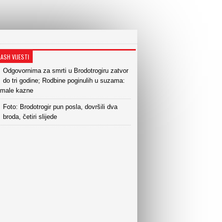
LASH VIJESTI
Odgovornima za smrti u Brodotrogiru zatvor
do tri godine; Rodbine poginulih u suzama:
 male kazne
Foto: Brodotrogir pun posla, dovršili dva
broda, četiri slijede