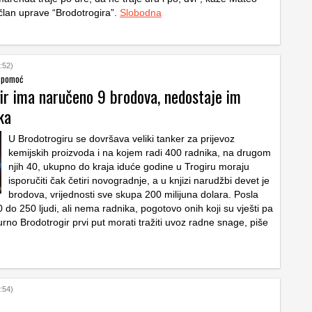
lan uprave “Brodotrogira”.
Slobodna
:52)
u pomoć
ir ima naručeno 9 brodova, nedostaje im
ka
U Brodotrogiru se dovršava veliki tanker za prijevoz
kemijskih proizvoda i na kojem radi 400 radnika, na drugom
njih 40, ukupno do kraja iduće godine u Trogiru moraju
isporučiti čak četiri novogradnje, a u knjizi narudžbi devet je
brodova, vrijednosti sve skupa 200 milijuna dolara. Posla
 do 250 ljudi, ali nema radnika, pogotovo onih koji su vješti pa
rno Brodotrogir prvi put morati tražiti uvoz radne snage, piše
:54)