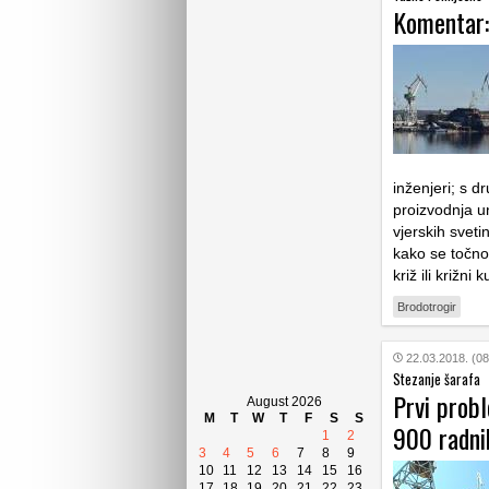
Komentar:
inženjeri; s d
proizvodnja u
vjerskih sveti
kako se točno
križ ili križni
Brodotrogir
22.03.2018. (08
Stezanje šarafa
Prvi probl
August 2026
M
T
W
T
F
S
S
900 radni
1
2
3
4
5
6
7
8
9
10
11
12
13
14
15
16
17
18
19
20
21
22
23