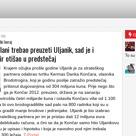
F
:30)
ki heroj
lani trebao preuzeti Uljanik, sad je i
ir otišao u predstečaj
To su
Krajem ožujka prošle godine Uljanik je za strateškog
partnera odabrao tvrtku Kermas Danka Končara, vlasnika
Brodotrogira, koji je godinu poslije zatražio predstečaj
pritisnut dugovanjima od 304 milijuna kuna. Prije nego što
ga je Končar 2012. preuzeo, država je na sanaciju
otrošila četiri milijarde kuna i ostavila Končaru više od 1.100
 bi ovo brodogradilište sad palo na 800 radnika koji su u
radili manje brodove i jedrenjake. Uljanik je bio izabrao
ateškog partnera jer im je pristao dati 12 milijuna eura
deblokadu računa, a čini se da je Končar samo htio Uljanikovu
 je upisao i hipoteku i koja je navodno pod njim trebala
s 300 ležaja.
T-Portal
…