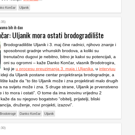
ko Končar
Uljanik
:35)
 vama bih ih dao
čar: Uljanik mora ostati brodogradilište
Brodogradilište Uljanik i 3. maj čine radnici, njihovo znanje i
sposobnost gradnje vrhunskih brodova, a koliki su
trenutačno dugovi je nebitno, bitno je kakvi su potencijali, a
oni su ogromni – kaže Danko Končar, vlasnik Brodotrogira,
koji je
u procesu preuzimanja 3. maja i Uljanika
, u
intervjuu
 ideji da Uljanik postane centar projektiranja brodogradnje, a
ište kaže da “to što Uljanik može i zna projektirati malo drugih
a na svijetu može i zna. S druge strane, Uljanik je prvenstveno
e i to mora i ostati”. O tome da ima imovinu vrijednu 2
kaže da su njegovo bogatstvo “obitelj, prijatelji, bliski
ancija, druženje, novi projekti, izazovi”.
Brodotrogir
Danko Končar
Uljanik
:30)