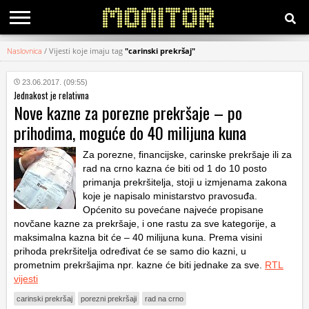
Naslovnica
/
Vijesti koje imaju tag
"carinski prekršaj"
KATEGORIJE
23.06.2017. (09:55)
Jednakost je relativna
HRVATSKI
Nove kazne za porezne prekršaje – po
WEB
prihodima, moguće do 40 milijuna kuna
Za porezne, financijske, carinske prekršaje ili za
rad na crno kazna će biti od 1 do 10 posto
primanja prekršitelja, stoji u izmjenama zakona
koje je napisalo ministarstvo pravosuđa.
Općenito su povećane najveće propisane
novčane kazne za prekršaje, i one rastu za sve kategorije, a
maksimalna kazna bit će – 40 milijuna kuna. Prema visini
prihoda prekršitelja određivat će se samo dio kazni, u
prometnim prekršajima npr. kazne će biti jednake za sve.
RTL
vijesti
carinski prekršaj
porezni prekršaji
rad na crno