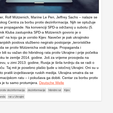
er, Rolf Mützenich, Marine Le Pen, Jeffrey Sachs – nalaze se
inskog Centra za borbu protiv dezinformacija. Njih se optužuje
ske propagande. Na konvenciji SPD-a održanoj u subotu (5.
dnik Kluba zastupnika SPD-a Mützenich govorio je o
listi” na koju ga je uvrstio Kijev. Navečer je pak ukrajinsko
anjskih poslova službeno negiralo postojanje „terorističke
to da se protiv Mützenicha vodi istraga. Propaganda i
 bili su važan dio hibridnog rata protiv Ukrajine i prije početka
oku te zemlje 2014. godine. Još za vrijeme prosvjeda na
vu, u zimi 2013. godine, Rusija je širila tvrdnju da se radi o
ču. Taj mit je posebno plašio ljude u istočnoj Ukrajini. Oni su u
to pratili izvještavanje ruskih medija. Ukrajina smatra da se
ormacijskom ratu – i pokušava ga dobiti. Centar za borbu protiv
a je tu samo protumjera.
Deutsche Welle
rotiv dezinformacija
dezinformacije
hibridni rat
Kijev
anda
rat u Ukrajini