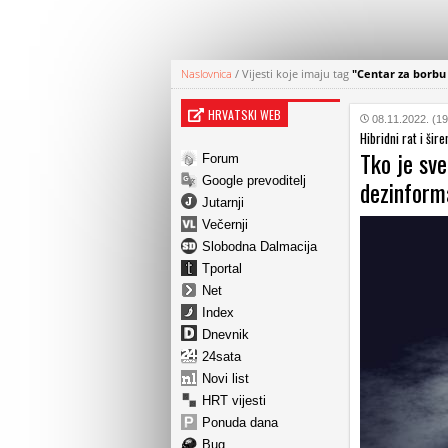
Naslovnica
/
Vijesti koje imaju tag
"Centar za borbu 
HRVATSKI WEB
08.11.2022. (19
Hibridni rat i ši
Tko je sve
Forum
Google prevoditelj
dezinform
Jutarnji
Večernji
Slobodna Dalmacija
Tportal
Net
Index
Dnevnik
24sata
Novi list
HRT vijesti
Ponuda dana
Bug