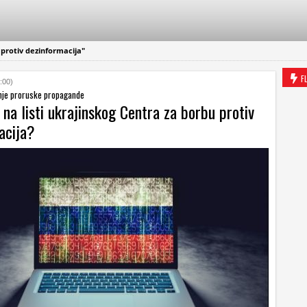
protiv dezinformacija"
F
:00)
renje proruske propagande
 na listi ukrajinskog Centra za borbu protiv
acija?