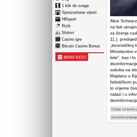
1 klik do svega
Sponzorirane vijesti
HRsport
Alice Schwarz
Rizik
na listi ukraj
Slotovi
za širenje ru
11.), predsje
Casino igre
„terorističkoj 
Bitcoin Casino Bonus
Ministarstvo v
ARHIVA VIJESTI
liste”, kao i 
dezinformacije
sukoba na ist
Majdanu u Kije
fašističkom pu
to vrijeme čes
nalazi i u inf
dezinformacij
Centar za borbu p
proruska propag