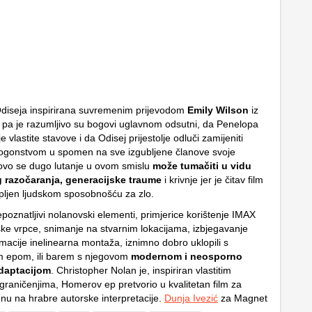
diseja inspirirana suvremenim prijevodom
Emily Wilson
iz
 pa je razumljivo su bogovi uglavnom odsutni, da Penelopa
e vlastite stavove i da Odisej prijestolje odluči zamijeniti
ogonstvom u spomen na sve izgubljene članove svoje
ovo se dugo lutanje u ovom smislu
može tumačiti u vidu
g razočaranja, generacijske traume
i krivnje jer je čitav film
pljen ljudskom sposobnošću za zlo.
poznatljivi nolanovski elementi, primjerice korištenje IMAX
ke vrpce, snimanje na stvarnim lokacijama, izbjegavanje
macije inelinearna montaža, iznimno dobro uklopili s
m epom, ili barem s njegovom
modernom i neosporno
daptacijom
. Christopher Nolan je, inspiriran vlastitim
raničenjima, Homerov ep pretvorio u kvalitetan film za
nu na hrabre autorske interpretacije.
Dunja Ivezić
za Magnet