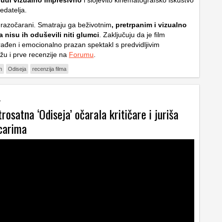
nudi vizualno impresivno
i slojevito kinematografsko iskustvo
ledatelja.
razočarani. Smatraju ga beživotnim
, pretrpanim i vizualno
 nisu ih oduševili niti glumci
. Zaključuju da je film
ađen i emocionalno prazan spektakl s predvidljivim
žu i prve recenzije na
Forumu
.
n
Odiseja
recenzija filma
r
rosatna ‘Odiseja’ očarala kritičare i juriša
carima