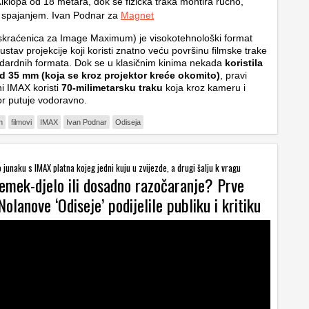
klopa od 18 metara, dok se fizička traka montira ručno,
 spajanjem. Ivan Podnar za
Magnet
skraćenica za
Image Maximum
) je visokotehnološki format
sustav projekcije koji koristi znatno veću površinu filmske trake
dardnih formata. Dok se u klasičnim kinima nekada
koristila
od 35 mm (koja se kroz projektor kreće okomito)
, pravi
i IMAX koristi
70-milimetarsku traku
koja kroz kameru i
or putuje vodoravno.
n
filmovi
IMAX
Ivan Podnar
Odiseja
 junaku s IMAX platna kojeg jedni kuju u zvijezde, a drugi šalju k vragu
remek-djelo ili dosadno razočaranje? Prve
Nolanove ‘Odiseje’ podijelile publiku i kritiku