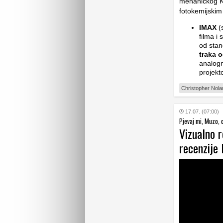
mehaničkog Ki
fotokemijskim
IMAX
(
filma i 
od stan
traka 
analogn
projekt
Christopher Nola
17.07. (07:00)
Pjevaj mi, Muzo, o
Vizualno 
recenzije 