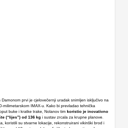
Damonom prvi je cjelovečernji uradak snimljen isključivo na
-milimetarskom IMAX-u. Kako bi prevladao tehnička
oput buke i kratke trake, Nolanov tim
koristio je inovativno
te (“lijes”) od 136 kg
i sustav zrcala za krupne planove.
, koristili su stvarne lokacije, rekonstruirani vikinški brod i