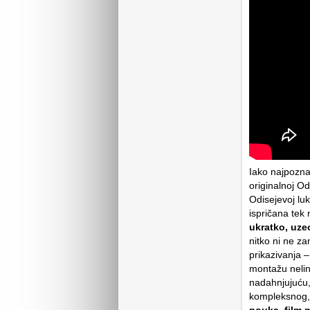
Iako najpoznat
originalnoj Od
Odisejevoj luk
ispričana tek
ukratko, uze
nitko ni ne z
prikazivanja 
montažu nelin
nadahnjujuću,
kompleksnog,