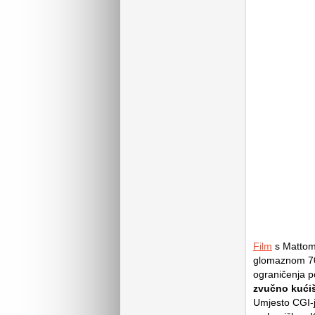
Film
s Mattom 
glomaznom 70
ograničenja p
zvučno kućiš
Umjesto CGI-ja