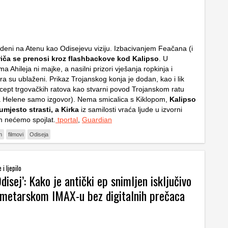
deni na Atenu kao Odisejevu viziju. Izbacivanjem Feačana (i
riča se prenosi kroz flashbackove kod Kalipso
. U
 Ahileja ni majke, a nasilni prizori vješanja ropkinja i
a su ublaženi. Prikaz Trojanskog konja je dodan, kao i lik
cept trgovačkih ratova kao stvarni povod Trojanskom ratu
a Helene samo izgovor). Nema smicalica s Kiklopom,
Kalipso
 umjesto strasti, a Kirka
iz samilosti vraća ljude u izvorni
am nećemo spojlat.
tportal
,
Guardian
n
filmovi
Odiseja
i ljepilo
disej’: Kako je antički ep snimljen isključivo
imetarskom IMAX-u bez digitalnih prečaca