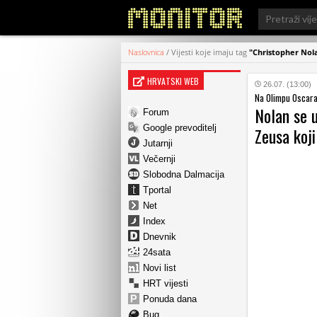
Search
for:
Naslovnica
/
Vijesti koje imaju tag
"Christopher Nol
HRVATSKI WEB
26.07. (13:00)
Na Olimpu Oscar
Nolan se 
Forum
Google prevoditelj
Zeusa koji
Jutarnji
Večernji
Slobodna Dalmacija
Tportal
Net
Index
Dnevnik
24sata
Novi list
HRT vijesti
Ponuda dana
Bug