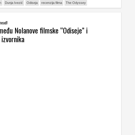
n
Dunja Ivezić
Odiseja
recenzija filma
The Odyssey
head!
zmeđu Nolanove filmske “Odiseje” i
izvornika