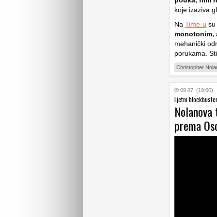
pouka, film 
koje izaziva g
Na
Time-u
su 
monotonim, a
mehanički odr
porukama. Sti
Christopher Nola
09.07. (19:00)
Ljetni blockbuste
Nolanova t
prema Os