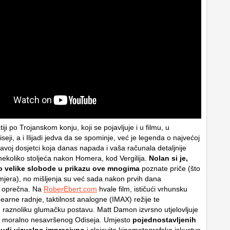
iji po Trojanskom konju, koji se pojavljuje i u filmu, u
iseji, a i Ilijadi jedva da se spominje, već je legenda o najvećoj
avoj dosjetci koja danas napada i vaša računala detaljnije
 nekoliko stoljeća nakon Homera, kod Vergilija.
Nolan si je,
o velike slobode u prikazu ove mnogima
poznate priče (što
amjera), no mišljenja su već sada nakon prvih dana
– oprečna. Na
RoberEbert.com
hvale film, ističući vrhunsku
earne radnje, taktilnost analogne (IMAX) režije te
 raznoliku glumačku postavu. Matt Damon izvrsno utjelovljuje
 moralno nesavršenog Odiseja. Umjesto
pojednostavljenih