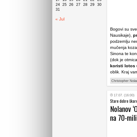
24
25
26
27
28
29
30
31
« Jul
Bogovi su sve
Nausikaje),
p
podzemlju nema
mučenja kozar
Sinona te kon
(dok je otmic
koristi lotos
oblik. Kraj v
Christopher Nola
17.07. (16:00)
Stare dobre škare 
Nolanov ‘O
na 70-mil