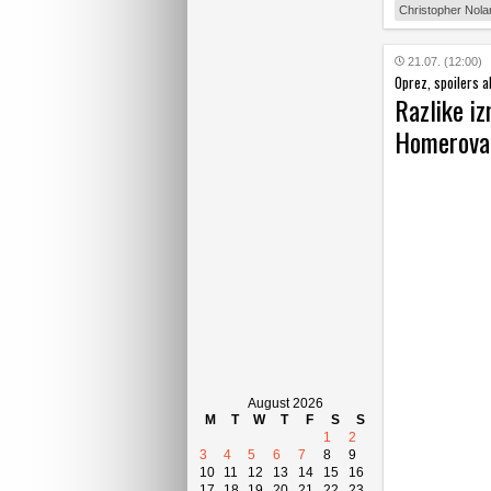
Christopher Nola
21.07. (12:00)
Oprez, spoilers a
Razlike i
Homerova 
August 2026
M
T
W
T
F
S
S
1
2
3
4
5
6
7
8
9
10
11
12
13
14
15
16
17
18
19
20
21
22
23