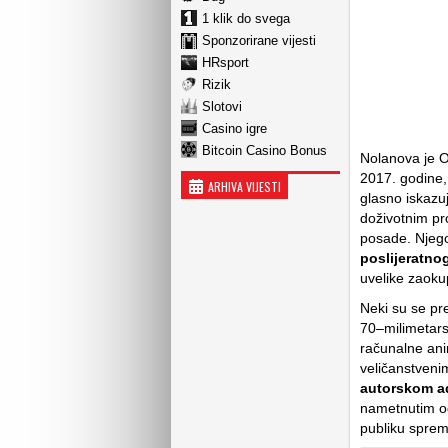
1 klik do svega
Sponzorirane vijesti
HRsport
Rizik
Slotovi
Casino igre
Bitcoin Casino Bonus
Nolanova je O
2017. godine,
ARHIVA VIJESTI
glasno iskazuj
doživotnim pr
posade. Njeg
poslijeratno
uvelike zaoku
Neki su se pre
70–milimetars
računalne ani
veličanstveni
autorskom a
nametnutim og
publiku sprem