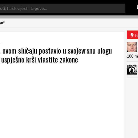
an"
F
a
u ovom slučaju postavio u svojevrsnu ulogu
 uspješno krši vlastite zakone
100 mi